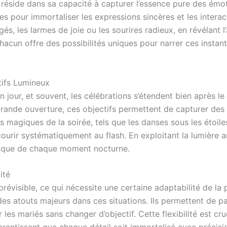
éside dans sa capacité à capturer l’essence pure des émotio
ites pour immortaliser les expressions sincères et les inter
gés, les larmes de joie ou les sourires radieux, en révélan
chacun offre des possibilités uniques pour narrer ces insta
tifs Lumineux
jour, et souvent, les célébrations s’étendent bien après le c
 grande ouverture, ces objectifs permettent de capturer des
s magiques de la soirée, tels que les danses sous les étoiles
ourir systématiquement au flash. En exploitant la lumière am
nique de chaque moment nocturne.
ité
révisible, ce qui nécessite une certaine adaptabilité de la 
des atouts majeurs dans ces situations. Ils permettent de p
 les mariés sans changer d’objectif. Cette flexibilité est cr