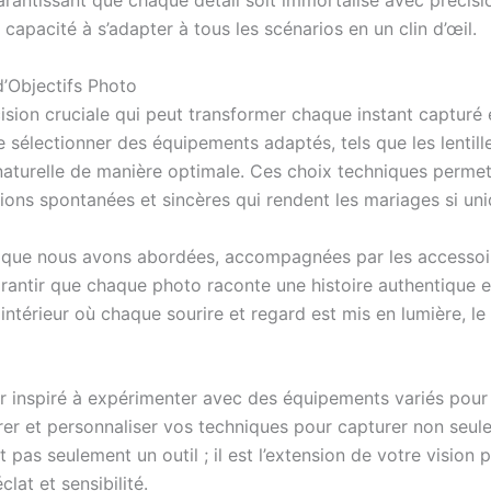
arantissant que chaque détail soit immortalisé avec précisio
capacité à s’adapter à tous les scénarios en un clin d’œil.
d’Objectifs Photo
ision cruciale qui peut transformer chaque instant capturé
 sélectionner des équipements adaptés, tels que les lentille
e naturelle de manière optimale. Ces choix techniques perme
tions spontanées et sincères qui rendent les mariages si uni
 que nous avons abordées, accompagnées par les accessoir
rantir que chaque photo raconte une histoire authentique e
 intérieur où chaque sourire et regard est mis en lumière, 
ir inspiré à expérimenter avec des équipements variés pour 
orer et personnaliser vos techniques pour capturer non seulem
st pas seulement un outil ; il est l’extension de votre visi
lat et sensibilité.