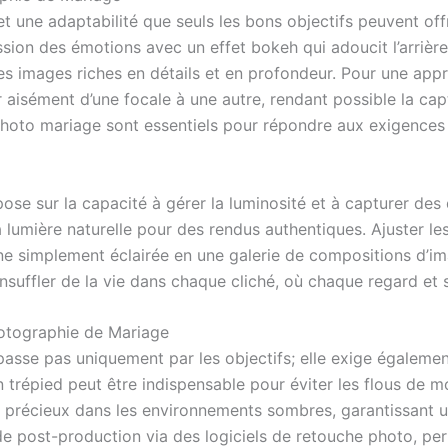
 une adaptabilité que seuls les bons objectifs peuvent offri
ression des émotions avec un effet bokeh qui adoucit l’arrière
s images riches en détails et en profondeur. Pour une appr
er aisément d’une focale à une autre, rendant possible la 
s photo mariage sont essentiels pour répondre aux exigences
se sur la capacité à gérer la luminosité et à capturer des dé
la lumière naturelle pour des rendus authentiques. Ajuster le
e simplement éclairée en une galerie de compositions d’i
insuffler de la vie dans chaque cliché, où chaque regard et 
hotographie de Mariage
sse pas uniquement par les objectifs; elle exige également l
n trépied peut être indispensable pour éviter les flous de
ié précieux dans les environnements sombres, garantissant 
 de post-production via des logiciels de retouche photo, pe