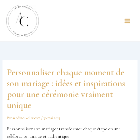
Aller
principal
au
contenu
Personnaliser chaque moment de
son mariage : idées et inspirations
pour une cérémonie vraiment
unique
Par
azzdincuvelier.com
/
30 mai 2025
Personnaliser son mariage : transformer chaque étape en une
célébration unique et authentique