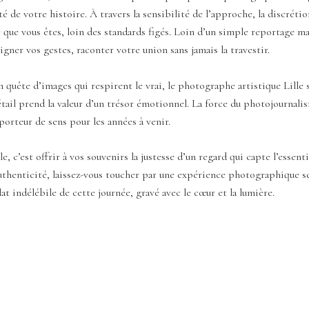
rité de votre histoire. À travers la sensibilité de l’approche, la discrét
 que vous êtes, loin des standards figés. Loin d’un simple reportage ma
ligner vos gestes, raconter votre union sans jamais la travestir.
quête d’images qui respirent le vrai, le photographe artistique Lille sa
ail prend la valeur d’un trésor émotionnel. La force du photojournalism
 porteur de sens pour les années à venir.
 c’est offrir à vos souvenirs la justesse d’un regard qui capte l’essenti
authenticité, laissez-vous toucher par une expérience photographique s
at indélébile de cette journée, gravé avec le cœur et la lumière.