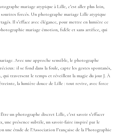
otographe mariage atypique à Lille, c’est aller plus loin,
 des sourires forcés. Un photographe mariage Lille atypique
rtagés. Il s’efface avec élégance, pour mettre en lumière ce
photographie mariage émotion, fidèle et sans artifice, qui
 mariage. Avec une approche sensible, le photographe
ieux : il se fond dans la foule, capte les gestes spontanés,
 qui traversent le temps et réveillent la magie du jour J. À
reinte, la lumière douce de Lille : tout revive, avec force
tre un photographe discret Lille, c’est savoir s’effacer
, une présence subtile, un savoir-faire inspiré par le
elon une étude de l’Association Française de la Photographie