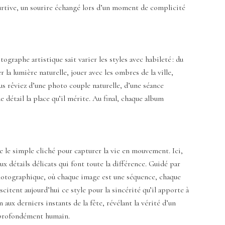
 furtive, un sourire échangé lors d’un moment de complicité
ographe artistique sait varier les styles avec habileté : du
la lumière naturelle, jouer avec les ombres de la ville,
us rêviez d’une photo couple naturelle, d’une séance
détail la place qu’il mérite. Au final, chaque album
e le simple cliché pour capturer la vie en mouvement. Ici,
ux détails délicats qui font toute la différence. Guidé par
hotographique, où chaque image est une séquence, chaque
citent aujourd’hui ce style pour la sincérité qu’il apporte à
aux derniers instants de la fête, révélant la vérité d’un
 profondément humain.