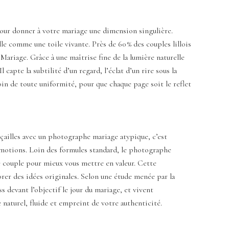
e pour donner à votre mariage une dimension singulière.
le comme une toile vivante. Près de 60 % des couples lillois
ariage. Grâce à une maîtrise fine de la lumière naturelle
apte la subtilité d’un regard, l’éclat d’un rire sous la
 loin de toute uniformité, pour que chaque page soit le reflet
nçailles avec un photographe mariage atypique, c’est
 émotions. Loin des formules standard, le photographe
re couple pour mieux vous mettre en valeur. Cette
orer des idées originales. Selon une étude menée par la
devant l’objectif le jour du mariage, et vivent
aturel, fluide et empreint de votre authenticité.