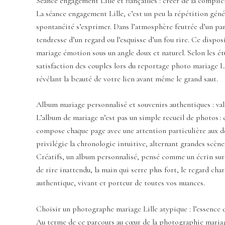
Séance engagement Lille et fiançailles : créer de la complici
La séance engagement Lille, c’est un peu la répétition géné
spontanéité s’exprimer. Dans l’atmosphère feutrée d’un parc,
tendresse d’un regard ou l’esquisse d’un fou rire. Ce dispo
mariage émotion sous un angle doux et naturel. Selon les ét
satisfaction des couples lors du reportage photo mariage L
révélant la beauté de votre lien avant même le grand saut.
Album mariage personnalisé et souvenirs authentiques : val
L’album de mariage n’est pas un simple recueil de photos :
compose chaque page avec une attention particulière aux déta
privilégie la chronologie intuitive, alternant grandes scèn
Créatifs, un album personnalisé, pensé comme un écrin sur-m
de rire inattendu, la main qui serre plus fort, le regard c
authentique, vivant et porteur de toutes vos nuances.
Choisir un photographe mariage Lille atypique : l’essence 
Au terme de ce parcours au cœur de la photographie mariag