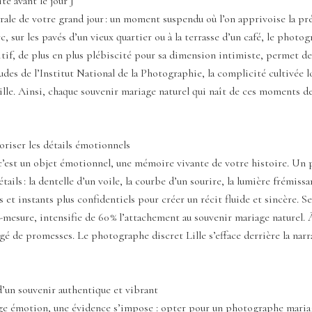
té avant le jour J
rale de votre grand jour : un moment suspendu où l’on apprivoise la pr
 sur les pavés d’un vieux quartier ou à la terrasse d’un café, le photog
sitif, de plus en plus plébiscité pour sa dimension intimiste, permet de
udes de l’Institut National de la Photographie, la complicité cultivée l
ille. Ainsi, chaque souvenir mariage naturel qui naît de ces moments d
oriser les détails émotionnels
 c’est un objet émotionnel, une mémoire vivante de votre histoire. Un 
ils : la dentelle d’un voile, la courbe d’un sourire, la lumière frémis
es et instants plus confidentiels pour créer un récit fluide et sincère
esure, intensifie de 60 % l’attachement au souvenir mariage naturel. À
hargé de promesses. Le photographe discret Lille s’efface derrière la na
d’un souvenir authentique et vibrant
e émotion, une évidence s’impose : opter pour un photographe mariage 