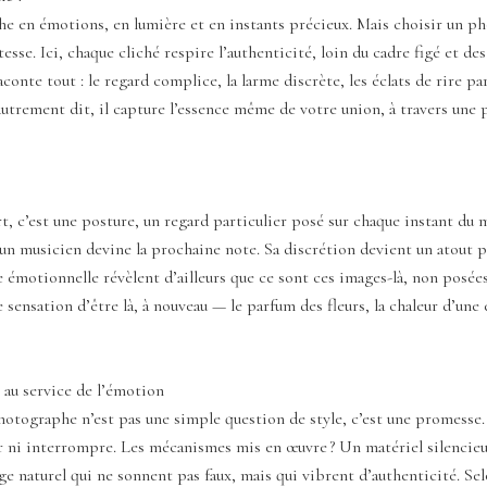
riche en émotions, en lumière et en instants précieux. Mais choisir un ph
justesse. Ici, chaque cliché respire l’authenticité, loin du cadre figé et
aconte tout : le regard complice, la larme discrète, les éclats de rire pa
utrement dit, il capture l’essence même de votre union, à travers une 
, c’est une posture, un regard particulier posé sur chaque instant du
 musicien devine la prochaine note. Sa discrétion devient un atout préc
e émotionnelle révèlent d’ailleurs que ce sont ces images-là, non posées,
ensation d’être là, à nouveau — le parfum des fleurs, la chaleur d’une ét
 au service de l’émotion
otographe n’est pas une simple question de style, c’est une promesse. Ê
er ni interrompre. Les mécanismes mis en œuvre ? Un matériel silencieux
ge naturel qui ne sonnent pas faux, mais qui vibrent d’authenticité. S