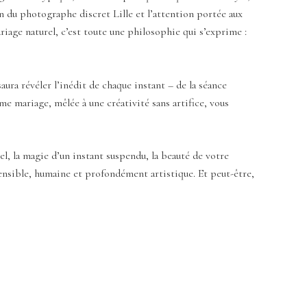
ion du photographe discret Lille et l’attention portée aux
riage naturel, c’est toute une philosophie qui s’exprime :
ura révéler l’inédit de chaque instant – de la séance
e mariage, mêlée à une créativité sans artifice, vous
el, la magie d’un instant suspendu, la beauté de votre
ensible, humaine et profondément artistique. Et peut-être,