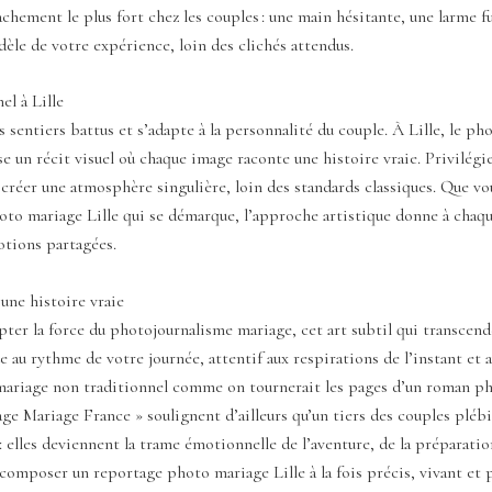
tachement le plus fort chez les couples : une main hésitante, une larme
èle de votre expérience, loin des clichés attendus.
l à Lille
entiers battus et s’adapte à la personnalité du couple. À Lille, le phot
n récit visuel où chaque image raconte une histoire vraie. Privilégier 
 créer une atmosphère singulière, loin des standards classiques. Que vo
o mariage Lille qui se démarque, l’approche artistique donne à chaque 
motions partagées.
une histoire vraie
ter la force du photojournalisme mariage, cet art subtil qui transcend
e au rythme de votre journée, attentif aux respirations de l’instant et a
 mariage non traditionnel comme on tournerait les pages d’un roman p
ge Mariage France » soulignent d’ailleurs qu’un tiers des couples plébis
 elles deviennent la trame émotionnelle de l’aventure, de la préparation 
mposer un reportage photo mariage Lille à la fois précis, vivant et