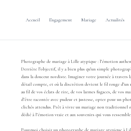
contenu
Aller
principal
au
contenu
Accueil
Engagement
Mariage
Actualités
Photographe de mariage à Lille atypique : l’émotion authen
Derrière l’objectif, il y a bien plus qu’un simple photograph
dans la douceur nordiste. Imaginer votre journée à travers
détail compte, et où la discrétion devient le fil rouge d’un
au fil de vos éclats de rire, de vos larmes fugaces, de vos m
d’être racontée avec pudeur et justesse, opter pour un photog
clichés attendus. Prêt à vivre un mariage non traditionnel o
dédié à l’émotion vraie et aux souvenirs qui vous ressemble
Pourquoi choisir un photographe de mariage atypique à Lil