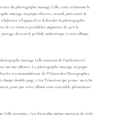
ésence du photographe mariage Lille, tout en laissant la
raphe mariage atypique observe, attend, puis saisit la
 s’habituer à l’appareil et d’aborder la photographie
ors de ces séances préalables augmente de 45 % la
e partage devient le prélude authentique à votre album,
photographe mariage Lille soucieux de l’authenticité
sante sur une alliance. Le photographe mariage atypique
. Selon les recommandations de l’Union des Photographes
 chaque double page, c’est l’émotion qui prime : un éclat
rration, pour que votre album vous ressemble pleinement :
Lille atypique, c’est bien plus qu’une question de style,