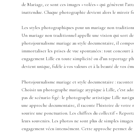
de Mariage, ce sont ces images « volées » qui génèrent l’at
inattendue. Chaque photographie devient alors le miroir fid
Les styles photographiques pour un mariage non traditionne
Un mariage non traditionnel appelle une vision qui sort des s
photojournalisme mariage au style documentaire, il compose u
immortaliser les prises de vue spontanées : tout concourt à
engagement Lille en toute simplicité ou d’un reportage phot
devient unique, fidèle à vos valeurs et à la beauté de vos é
Photojournalisme mariage et style documentaire : raconter 
Choisir un photographe mariage atypique à Lille, c’est adop
pas de scénario figé : le photographe artistique Lille navigu
une approche documentaire, il raconte l’histoire de votre
sourire une ponctuation. Les chiffres du collectif « Reporta
leurs souvenirs. Les photos ne sont plus de simples images :
engagement vécu intensément. Cette approche permet de co