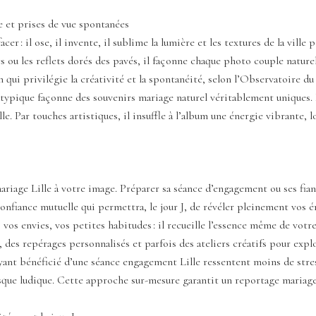
le et prises de vue spontanées
er : il ose, il invente, il sublime la lumière et les textures de la vill
s ou les reflets dorés des pavés, il façonne chaque photo couple naturel
i privilégie la créativité et la spontanéité, selon l’Observatoire du M
pique façonne des souvenirs mariage naturel véritablement uniques. Il c
lle. Par touches artistiques, il insuffle à l’album une énergie vibrante,
ariage Lille à votre image. Préparer sa séance d’engagement ou ses fia
confiance mutuelle qui permettra, le jour J, de révéler pleinement vos
vos envies, vos petites habitudes : il recueille l’essence même de vot
 des repérages personnalisés et parfois des ateliers créatifs pour expl
ant bénéficié d’une séance engagement Lille ressentent moins de stress 
e ludique. Cette approche sur-mesure garantit un reportage mariage n