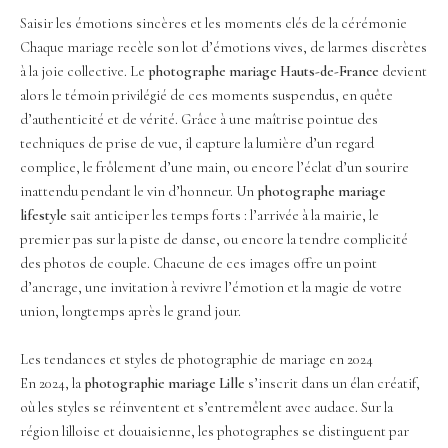
Saisir les émotions sincères et les moments clés de la cérémonie
Chaque mariage recèle son lot d’émotions vives, de larmes discrètes
à la joie collective. Le
photographe mariage Hauts-de-France
devient
alors le témoin privilégié de ces moments suspendus, en quête
d’authenticité et de vérité. Grâce à une maîtrise pointue des
techniques de prise de vue, il capture la lumière d’un regard
complice, le frôlement d’une main, ou encore l’éclat d’un sourire
inattendu pendant le vin d’honneur. Un
photographe mariage
lifestyle
sait anticiper les temps forts : l’arrivée à la mairie, le
premier pas sur la piste de danse, ou encore la tendre complicité
des photos de couple. Chacune de ces images offre un point
d’ancrage, une invitation à revivre l’émotion et la magie de votre
union, longtemps après le grand jour.
Les tendances et styles de photographie de mariage en 2024
En 2024, la
photographie mariage Lille
s’inscrit dans un élan créatif,
où les styles se réinventent et s’entremêlent avec audace. Sur la
région lilloise et douaisienne, les photographes se distinguent par