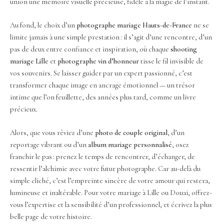
union une mémoire visuelle précieuse, fidèle à la magie de l’instant.
Au fond, le choix d’un
photographe mariage Hauts-de-France
ne se
limite jamais à une simple prestation : il s’agit d’une rencontre, d’un
pas de deux entre confiance et inspiration, où chaque
shooting
mariage Lille
et
photographe vin d’honneur
tisse le fil invisible de
vos souvenirs. Se laisser guider par un expert passionné, c’est
transformer chaque image en ancrage émotionnel — un trésor
intime que l’on feuillette, des années plus tard, comme un livre
précieux.
Alors, que vous rêviez d’une
photo de couple original
, d’un
reportage vibrant ou d’un
album mariage personnalisé
, osez
franchir le pas : prenez le temps de rencontrer, d’échanger, de
ressentir l’alchimie avec votre futur photographe. Car au-delà du
simple cliché, c’est l’empreinte sincère de votre amour qui restera,
lumineuse et inaltérable. Pour votre mariage à Lille ou Douai, offrez-
vous l’expertise et la sensibilité d’un professionnel, et écrivez la plus
belle page de votre histoire.