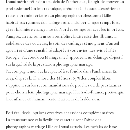
Douai
mérite réflexion : au-delà de l’esthétique, il s’agit de trouver un
professionnel à la fois technique, créatif et à l’écoute. L’expérience
reste le premier critère : un
photographe professionnel Lille
habitué aux rythmes du mariage saura anticiper chaque temps fort,
gérer la lumière changeante du Nord et composer avec les imprévus.
Analysez attentivement son portfolio : la diversité des albums, la
cohérence des couleurs, le soin des cadrages témoignent d’un œil
aguerri et d’une sensibilité adaptée à vos envies. Les avis vérifiés
(Google, Facebook ou Mariages.net) apportent un éclairage objectif
sur la qualité de la prestation photographe mariage,
l’accompagnement et la capacité à se fondre dans l’ambiance. En
2023, d’après la Chambre des Métiers, 85 % des couples lillois
s’appuient sur les recommandations de proches ou de prestataires
pour choisir leur photographe mariage Hauts-de-France, preuve que
la confiance et l’humain restent au cœur de la décision.
Forfaits, devis, options créatives et services complémentaires
La transparence et la flexibilité caractérisent l’offre des
photographes mariage Lille
et Douai actuels. Les forfaits de base