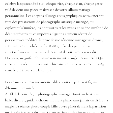
célèbre la spontanéité : ici, chaque rire, chaque élan, chaque geste
volé devient une pièce maîtresse de votre
album mariage
personnalisé
. Les adeptes d’images plus graphiques se tourneront
vers des prestations de
photographe artistique mariage
, qui
explorent la lumière, les contrastes et les mises en scène sur fond de
décors urbains ou champêtres. Quant à ceux qui rêvent de
perspectives inédites, la
prise de vue aérienne mariage
via drone,
autorisée et encadrée par la DGAC, offre des panoramas
spectaculaires sur les parcs du Vieux-Lille ou les terrasses du
Douaisis, magnifiant l’instant sous un autre angle. L’essentiel ? Que
votre choix résonne avec votre histoire et nourrisse cette mosaïque
visuelle qui traversera le temps.
Les séances photos incontournables : couple, préparatifs, vin
d’honneur et soirée
Au fil de la journée, le
photographe mariage Douai
orchestre un
ballet discret, guidant chaque moment phare sans jamais en altérer la
magie. La
séance photo couple Lille
ouvre généralement la partition :
un tête-à-tête hors du tumulte, où se tissent des images complices