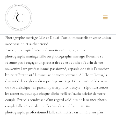
Aller
principal
au
contenu
Photographe mariage Lille et Douai : l’art d’immortaliser votre union
avec passion et authenticité
Parce que chaque histoire d’amour est unique, choisir un
photographe mariage Lille
ou
photographe mariage Douai
ne se
résume pas à engager un prestataire : c’est confier l’écrin de vos
souvenirs à un professionnel passionné, capable de saisir l’émotion
brute et l’intensité lumineuse de votre journée. À Lille et Douai, la
diversité des styles – du reportage mariage Lille spontané à la prise
de vue artistique, en passant par la photo lifestyle – répond à toutes
les attentes, pour que chaque cliché reflète l’authenticité de votre
couple. Entre la tendresse d’un regard volé lors de la
séance photo
couple Lille
et la chaleur collective du vin d’honneur, un
photographe professionnel Lille
sait mettre en lumière vos plus