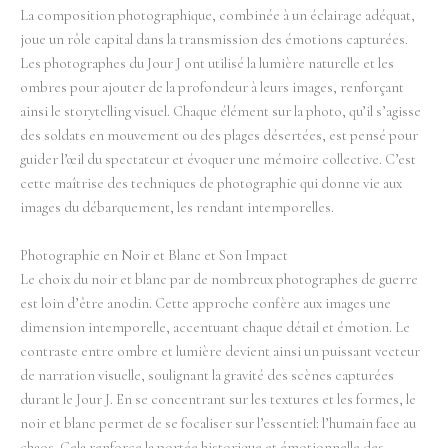
La composition photographique, combinée à un éclairage adéquat,
joue un rôle capital dans la transmission des émotions capturées.
Les photographes du Jour J ont utilisé la lumière naturelle et les
ombres pour ajouter de la profondeur à leurs images, renforçant
ainsi le storytelling visuel. Chaque élément sur la photo, qu’il s’agisse
des soldats en mouvement ou des plages désertées, est pensé pour
guider l’œil du spectateur et évoquer une mémoire collective. C’est
cette maîtrise des techniques de photographie qui donne vie aux
images du débarquement, les rendant intemporelles.
Photographie en Noir et Blanc et Son Impact
Le choix du noir et blanc par de nombreux photographes de guerre
est loin d’être anodin. Cette approche confère aux images une
dimension intemporelle, accentuant chaque détail et émotion. Le
contraste entre ombre et lumière devient ainsi un puissant vecteur
de narration visuelle, soulignant la gravité des scènes capturées
durant le Jour J. En se concentrant sur les textures et les formes, le
noir et blanc permet de se focaliser sur l’essentiel: l’humain face au
chaos. Cela renforce la portée historique et émotionnelle des