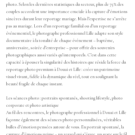
photo. Selon les dernières statistiques du secteur, plus de 75 % des
couples accordent une importance cruciale à la capture d’émotions
sincères durant leur reportage mariage. Mais l’expertise ne s’arrête
pas au mariage. Lors d’un reportage familial ou d’un reportage
événementiel, le photographe professionnel Lille adapte son style
documentaire à la tonalité de chaque événement – baptême,
anniversaire, soirée d’entreprise – pour offrir des souvenirs
photographiques aussi variés qu’intemporels. C’est dans cette
capacité à épouser la singularité des histoires que réside la force du
reportage photo premium à Douai et Lille : créer un patrimoine
visuel vivant, fidèle à la dynamique du réel, tout en soulignant la
beauté fragile de chaque instant.
Les séances photo : portraits spontanés, shooting lifestyle, photo
corporate et photo artistique
Au fil des rencontres, le photographe professionnel à Douai et Lille
façonne également des séances photo personnalisées, véritables
bulles d’émotion pensées autour de vous. En portrait spontané, la
capture d’émotions prime – un regard qui s’égare, un geste sur le fil