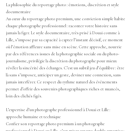
La philosophie du reportage photo : émotions, discrétion et style
documentaire
Au cœur du reportage photo premium, une conviction simple habite
chaque photographe professionnel : raconter votre histoire sans
jamais la figer. Le style documentaire, très prisé à Douai comme à
Lille, s’impose par sa capacité à capter l’instant décisif, ce moment
où l’émotion affleure sans mise en scène. Cette approche, nourrie
par des références issues de la photographie sociale ou du photo-
journalisme, privilégie la discrétion du photographe pour mieux
révéler la sincérité des échanges. C’est un subtil jeu d’équilibre : être
là sans s’imposer, anticiper un geste, deviner une connexion, sans
jamais interférer. Ce respect du rythme naturel des événements
permet d’offrir des souvenirs photographiques riches et nuancés,
loin des clichés figés.
L’expertise d’un photographe professionnel à Douai et Lille :
approche humaine et technique
Confier son reportage photo premium à un photographe
professionnel à Douai ou Lille, c’est miser sur une double expertise :