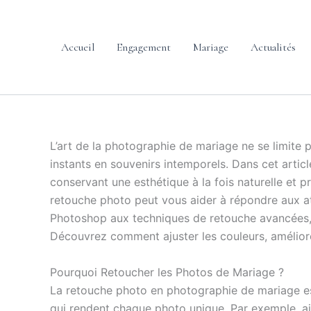
contenu
Aller
principal
au
contenu
Accueil
Engagement
Mariage
Actualités
L’art de la photographie de mariage ne se limite
instants en souvenirs intemporels. Dans cet artic
conservant une esthétique à la fois naturelle et
retouche photo peut vous aider à répondre aux at
Photoshop aux techniques de retouche avancées,
Découvrez comment ajuster les couleurs, améliorer 
Pourquoi Retoucher les Photos de Mariage ?
La retouche photo en photographie de mariage est 
qui rendent chaque photo unique. Par exemple, ajus