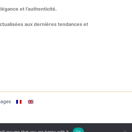
égance et l’authenticité.
ctualisées aux dernières tendances et
nages
ill assume that you are happy with it.
Ok