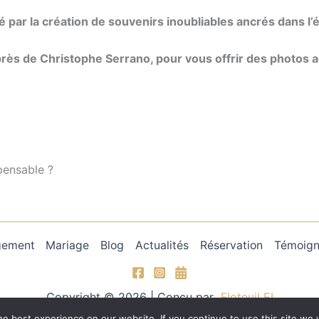
ar la création de souvenirs inoubliables ancrés dans l’él
ès de Christophe Serrano, pour vous offrir des photos a
pensable ?
gement
Mariage
Blog
Actualités
Réservation
Témoig
Copyright © 2026 | Conçu par
Floteuil EI
e best experience on our website. If you continue to use this site we w