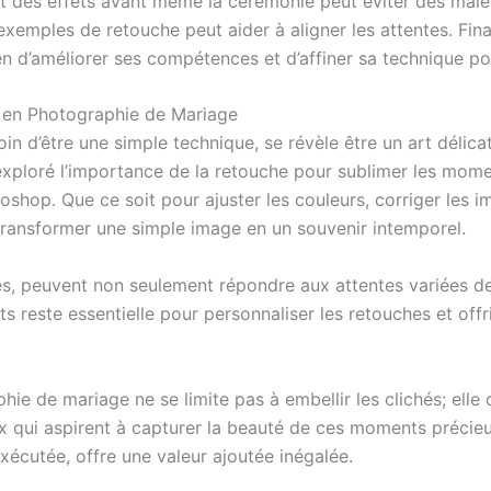
 et des effets avant même la cérémonie peut éviter des malen
emples de retouche peut aider à aligner les attentes. Final
n d’améliorer ses compétences et d’affiner sa technique pou
l en Photographie de Mariage
n d’être une simple technique, se révèle être un art délicat
s exploré l’importance de la retouche pour sublimer les mom
hop. Que ce soit pour ajuster les couleurs, corriger les i
transformer une simple image en un souvenir intemporel.
, peuvent non seulement répondre aux attentes variées de l
s reste essentielle pour personnaliser les retouches et offri
e de mariage ne se limite pas à embellir les clichés; elle c
 qui aspirent à capturer la beauté de ces moments précieux,
xécutée, offre une valeur ajoutée inégalée.