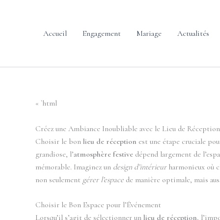
contenu
Aller
principal
au
contenu
Accueil
Engagement
Mariage
Actualités
« `html
Créez une Ambiance Inoubliable avec le Lieu de Réception
Choisir le bon
lieu de réception
est une étape cruciale po
grandiose, l’
atmosphère festive
dépend largement de l’espace
mémorable. Imaginez un
design d’intérieur
harmonieux où ch
non seulement
gérer l’espace
de manière optimale, mais aussi
Choisir le Bon Espace pour l’Événement
Lorsqu’il s’agit de sélectionner un
lieu de réception
, l’imp