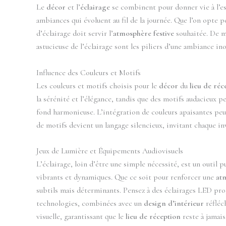
Le
décor
et l’
éclairage
se combinent pour donner vie à l’es
ambiances qui évoluent au fil de la journée. Que l’on opte 
d’éclairage doit servir l’
atmosphère festive
souhaitée. De m
astucieuse de l’éclairage sont les piliers d’une ambiance in
Influence des Couleurs et Motifs
Les couleurs et motifs choisis pour le
décor
du
lieu de réc
la sérénité et l’élégance, tandis que des motifs audacieux p
fond harmonieuse. L’intégration de couleurs apaisantes peu
de motifs devient un langage silencieux, invitant chaque inv
Jeux de Lumière et Équipements Audiovisuels
L’éclairage, loin d’être une simple nécessité, est un outil p
vibrants et dynamiques. Que ce soit pour renforcer une
at
subtils mais déterminants. Pensez à des éclairages LED pro
technologies, combinées avec un
design d’intérieur
réfléc
visuelle, garantissant que le
lieu de réception
reste à jamais