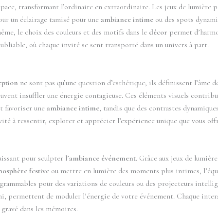
pace, transformant l’ordinaire en extraordinaire. Les jeux de lumièr
pour un éclairage tamisé pour une
ambiance intime
ou des spots dynami
ême, le choix des couleurs et des motifs dans le
décor
permet d’harmon
oubliable, où chaque invité se sent transporté dans un univers à part.
eption
ne sont pas qu’une question d’esthétique; ils définissent l’âme d
euvent insuffler une énergie contagieuse. Ces éléments visuels contribue
t favoriser une
ambiance intime
, tandis que des contrastes dynamiques
ité à ressentir, explorer et apprécier l’expérience unique que vous offr
uissant pour sculpter l’
ambiance événement
. Grâce aux jeux de lumièr
mosphère festive
ou mettre en lumière des moments plus intimes, l’éq
grammables pour des variations de couleurs ou des projecteurs intelli
hi, permettent de moduler l’énergie de votre événement. Chaque inter
 gravé dans les mémoires.