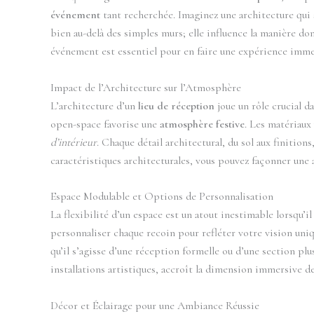
événement
tant recherchée. Imaginez une architecture qui
bien au-delà des simples murs; elle influence la manière don
événement est essentiel pour en faire une expérience imm
Impact de l’Architecture sur l’Atmosphère
L’architecture d’un
lieu de réception
joue un rôle crucial d
open-space favorise une
atmosphère festive
. Les matériaux
d’intérieur
. Chaque détail architectural, du sol aux finitio
caractéristiques architecturales, vous pouvez façonner une 
Espace Modulable et Options de Personnalisation
La flexibilité d’un espace est un atout inestimable lorsqu’il
personnaliser chaque recoin pour refléter votre vision uniq
qu’il s’agisse d’une réception formelle ou d’une section pl
installations artistiques, accroît la dimension immersive d
Décor et Éclairage pour une Ambiance Réussie