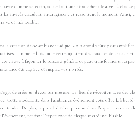
 s’ouvre comme un écrin, accueillant une
atmosphère festive
où chaque p
t les invités circulent, interagissent et ressentent le moment. Ainsi, c
ersive et mémorable.
ans la création d’une ambiance unique. Un plafond voûté peut amplifie
 utilisés, comme le bois ou le verre, ajoutent des couches de texture et
ns, contribue à façonner le ressenti général et peut transformer un espa
ambiance qui captive et inspire vos invités.
 s’agit de créer un
décor sur mesure
. Un
lieu de réception
avec des cl
ue. Cette modularité dans l’
ambiance événement
vous offre la liberté
us détendue. De plus, la possibilité de personnaliser l’espace avec de
e l’événement, rendant l’expérience de chaque invité inoubliable.