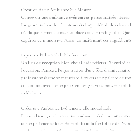
Création d’une Ambiance Sur Mesure
Concevoir une
ambiance événement
personnalisée nécessi
Imaginez un
lieu de réception
où chaque détail, des chandel
où chaque élément trouve sa place dans le récit global. Que 
expérience immersive. Ainsi, en maîtrisant ces ingrédient
Exprimer l’Identité de l’Événement
Un
lieu de réception
bien choisi doit refléter l’identité et
l’occasion. Pensez à l’organisation d’une fête d’anniversair
professionnalisme se manifeste à travers une palette de ton
collaborant avec des experts en design, vous pouvez exploite
indélébiles.
Créer une Ambiance Événementielle Inoubliable
En conclusion, orchestrer une
ambiance événement
captiva
une expérience unique. En exploitant la flexibilité de l’esp
couleurs
et des
motifs
, ainsi que l’utilisation d’équipeme