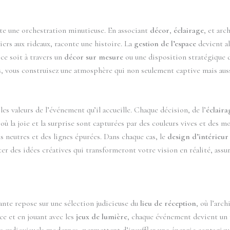
te une orchestration minutieuse. En associant
décor
,
éclairage
, et arc
iers aux rideaux, raconte une histoire. La
gestion de l’espace
devient al
ce soit à travers un
décor sur mesure
ou une disposition stratégique de
s, vous construisez une atmosphère qui non seulement captive mais auss
 les valeurs de l’événement qu’il accueille. Chaque décision, de l’
éclaira
e où la joie et la surprise sont capturées par des couleurs vives et des
s neutres et des lignes épurées. Dans chaque cas, le
design d’intérieur
r des idées créatives qui transformeront votre vision en réalité, assur
nte repose sur une sélection judicieuse du
lieu de réception
, où l’arch
ace et en jouant avec les
jeux de lumière
, chaque événement devient un 
nts audiovisuels modernes, permettent d’insuffler une énergie contagie