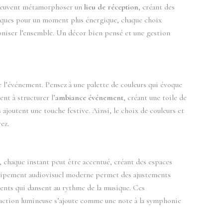
e peuvent métamorphoser un
lieu de réception
, créant des
ques pour un moment plus énergique, chaque choix
iser l’ensemble. Un décor bien pensé et une gestion
e l’événement. Pensez à une palette de couleurs qui évoque
nt à structurer l’
ambiance événement
, créant une toile de
 ajoutent une touche festive. Ainsi, le choix de couleurs et
ez.
e, chaque instant peut être accentué, créant des espaces
uipement audiovisuel moderne permet des ajustements
gents qui dansent au rythme de la musique. Ces
action lumineuse s’ajoute comme une note à la symphonie