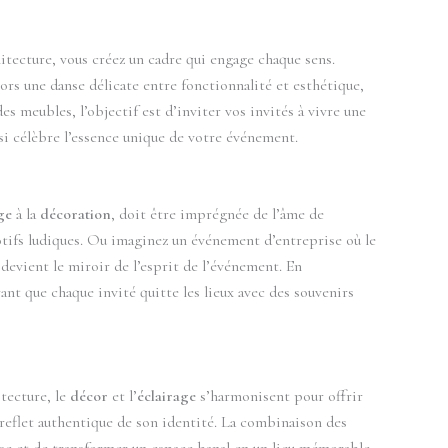
hitecture, vous créez un cadre qui engage chaque sens.
ors une danse délicate entre fonctionnalité et esthétique,
s meubles, l’objectif est d’inviter vos invités à vivre une
i célèbre l’essence unique de votre événement.
ge
à la
décoration
, doit être imprégnée de l’âme de
 motifs ludiques. Ou imaginez un événement d’entreprise où le
devient le miroir de l’esprit de l’événement. En
ant que chaque invité quitte les lieux avec des souvenirs
itecture, le
décor
et l’
éclairage
s’harmonisent pour offrir
reflet authentique de son identité. La combinaison des
use et de transformer un espace banal en un lieu mémorable.