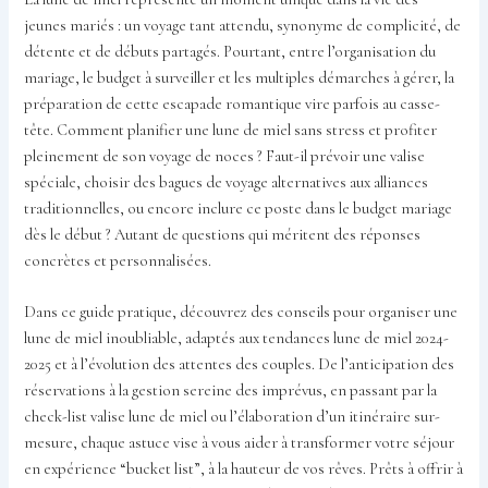
jeunes mariés : un voyage tant attendu, synonyme de complicité, de
détente et de débuts partagés. Pourtant, entre l’organisation du
mariage, le budget à surveiller et les multiples démarches à gérer, la
préparation de cette escapade romantique vire parfois au casse-
tête. Comment planifier une lune de miel sans stress et profiter
pleinement de son voyage de noces ? Faut-il prévoir une valise
spéciale, choisir des bagues de voyage alternatives aux alliances
traditionnelles, ou encore inclure ce poste dans le budget mariage
dès le début ? Autant de questions qui méritent des réponses
concrètes et personnalisées.
Dans ce guide pratique, découvrez des conseils pour organiser une
lune de miel inoubliable, adaptés aux tendances lune de miel 2024-
2025 et à l’évolution des attentes des couples. De l’anticipation des
réservations à la gestion sereine des imprévus, en passant par la
check-list valise lune de miel ou l’élaboration d’un itinéraire sur-
mesure, chaque astuce vise à vous aider à transformer votre séjour
en expérience “bucket list”, à la hauteur de vos rêves. Prêts à offrir à