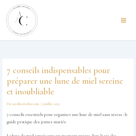
Aller
principal
au
contenu
7 conseils indispensables pour
préparer une lune de miel sereine
et inoubliable
Par
azzdincuvelier.com
/
3 juillet 2025
7 conseils essentiels pour organiser une lune de miel sans stress : le
guide pratique des jeunes mariés
La lune de miel représente un moment unique dans la vie des