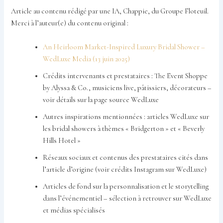
Article au contenu rédigé par une IA, Chappie, du Groupe Floteuil.
Merci à l’auteur(e) du contenu original :
An Heirloom Market-Inspired Luxury Bridal Shower –
WedLuxe Media (13 juin 2025)
Crédits intervenants et prestataires : The Event Shoppe
by Alyssa & Co., musiciens live, pâtissiers, décorateurs –
voir détails sur la page source WedLuxe
Autres inspirations mentionnées : articles WedLuxe sur
les bridal showers à thèmes « Bridgerton » et « Beverly
Hills Hotel »
Réseaux sociaux et contenus des prestataires cités dans
l’article d’origine (voir crédits Instagram sur WedLuxe)
Articles de fond sur la personnalisation et le storytelling
dans l’événementiel – sélection à retrouver sur WedLuxe
et médias spécialisés