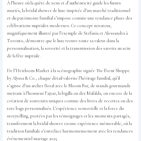
À l’heure où la quête de sens et d’authenticité guide les futurs
mariés, la bridal shower de luxe inspirée d’un marché traditionnel
et du patrimoine familial s’impose comme une tendance phare des
célébrations nuptiales modernes. Ce concept novateur,
magnifiquement illustré par l’exemple de Stefania et Alessandra à
Toronto, démontre que le luxe trouve toute sa valeur dans la
personnalisation, la sororité et la transmission des savoirs au sein
de la fête nuptiale.
De l’Heirloom Market à la scénographie signée The Event Shoppe
by Alyssa & Co., chaque détail valorise l’héritage familial, qu’il
s’agisse d’un atelier floral avec le Bloom Bar, de stands gourmands
mettant à l’honneur l’ajvar, la bigilla ou des Mafalda, ou encore de la
création de souvenirs uniques comme des livres de recettes ou des
tote bags personnalisés. L’expérience sensorielle et la force du
storytelling, portées par les témoignages et les moments partagés,
transforment la bridal shower en une expérience mémorable, où la
tradition familiale s’entrelace harmonieusement avec les tendances
événementiel mariage 2025.