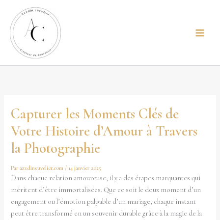
Aller
principal
au
contenu
Capturer les Moments Clés de
Votre Histoire d’Amour à Travers
la Photographie
Par
azzdincuvelier.com
/
14 janvier 2025
Dans chaque relation amoureuse, il y a des étapes marquantes qui
méritent d’être immortalisées. Que ce soit le doux moment d’un
engagement ou l’émotion palpable d’un mariage, chaque instant
peut être transformé en un souvenir durable grâce à la magie de la