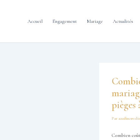
contenu
Aller
principal
au
contenu
Accueil
Engagement
Mariage
Actualités
Combien
mariage
pièges 
Par
azzdincuveli
Combien coûten