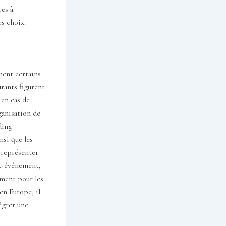
res à
es choix.
ment certains
rants figurent
 en cas de
ganisation de
ding
nsi que les
t représenter
st-événement,
mment pour les
en Europe, il
tégrer une