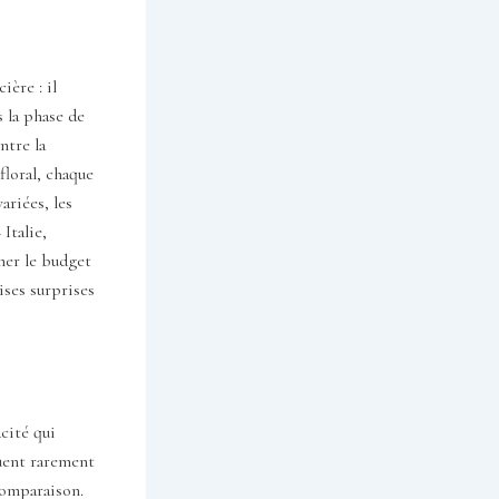
ère : il
s la phase de
ntre la
floral, chaque
ariées, les
Italie,
imer le budget
ises surprises
acité qui
uent rarement
 comparaison.