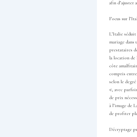
afin d’ajuster
Focus sur l’It
L’Italie sédui
mariage dans u
prestataires d
la location de
côte amalfitai
compris entre 
selon le degré
€, avec parfoi
de prix nécess
à l’image de L
de profiter pl
Décryptage pre