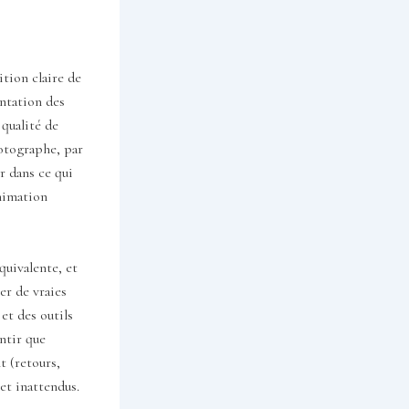
ition claire de
entation des
 qualité de
hotographe, par
r dans ce qui
animation
quivalente, et
er de vraies
et des outils
ntir que
t (retours,
et inattendus.