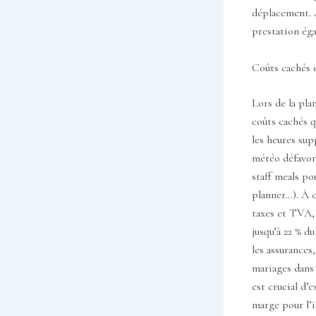
déplacement. A
prestation éga
Coûts cachés 
Lors de la pla
coûts cachés q
les heures sup
météo défavora
staff meals p
planner…). À c
taxes et TVA, 
jusqu’à 22 % d
les assurances
mariages dans 
est crucial d’
marge pour l’i