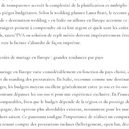
de transparence accroît la complexité de la planification et multiplie 
s pièges budgétaires. Selon la wedding planner Laura Bravi, le recours 
 de « destination wedding » en Italie ou ailleurs en Europe accentue c
rangers peinent à comprendre où va leur argent et quels sont les coûts
als, taxes/TVA ou solution de repli météo doivent impérativement être
 voir la facture s’alourdir de façon imprévue.
coûts de mariage en Europe : grandes tendances par pays
ariage en Europe varie considérablement en fonction du pays choisi, d
t du standing des prestataires. En Italie, reconnue comme une destina
ges, les budgets moyens oscillent généralement entre 30 000 et 60 000 
pouvant dépasser les 100 000 € pour une expérience exclusive. En France,
omparables, bien que le budget dépende de la région et du prestige du
spagne, des options plus abordables existent, notamment pour les mar
hors saison. Ce panorama souligne l’importance de réaliser un compara
 tenant compte des prestations incluses (hébergement, open bar, déco