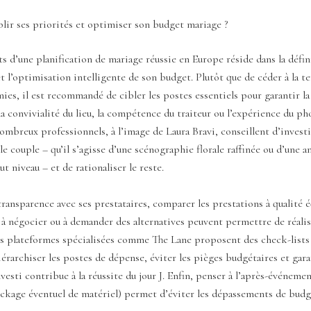
ir ses priorités et optimiser son budget mariage ?
ts d’une planification de mariage réussie en Europe réside dans la défin
et l’optimisation intelligente de son budget. Plutôt que de céder à la t
ies, il est recommandé de cibler les postes essentiels pour garantir la
la convivialité du lieu, la compétence du traiteur ou l’expérience du p
mbreux professionnels, à l’image de Laura Bravi, conseillent d’investi
 le couple – qu’il s’agisse d’une scénographie florale raffinée ou d’une 
t niveau – et de rationaliser le reste.
 transparence avec ses prestataires, comparer les prestations à qualité é
 à négocier ou à demander des alternatives peuvent permettre de réalis
s plateformes spécialisées comme The Lane proposent des check-lists 
iérarchiser les postes de dépense, éviter les pièges budgétaires et gara
vesti contribue à la réussite du jour J. Enfin, penser à l’après-événemen
ockage éventuel de matériel) permet d’éviter les dépassements de budg