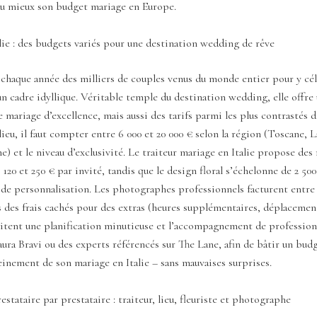
 au mieux son budget mariage en Europe.
alie : des budgets variés pour une destination wedding de rêve
t chaque année des milliers de couples venus du monde entier pour y cél
n cadre idyllique. Véritable temple du destination wedding, elle offr
e mariage d’excellence, mais aussi des tarifs parmi les plus contrastés 
 lieu, il faut compter entre 6 000 et 20 000 € selon la région (Toscane,
ne) et le niveau d’exclusivité. Le traiteur mariage en Italie propose de
120 et 250 € par invité, tandis que le design floral s’échelonne de 2 500
 de personnalisation. Les photographes professionnels facturent entre 
s des frais cachés pour des extras (heures supplémentaires, déplacemen
itent une planification minutieuse et l’accompagnement de professionn
aura Bravi ou des experts référencés sur The Lane, afin de bâtir un budg
einement de son mariage en Italie – sans mauvaises surprises.
stataire par prestataire : traiteur, lieu, fleuriste et photographe