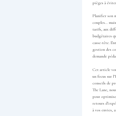
pièges à évite
Planifier son 
couples… mais 
tarifs, aux dif
budgétaires qu
casse-tête. Ent
gestion des co
demande pédag
Cet article vo
un focus sur l
conseils de p
The Lane, nous
pour optimise
retours d’expé
à vos envies, 