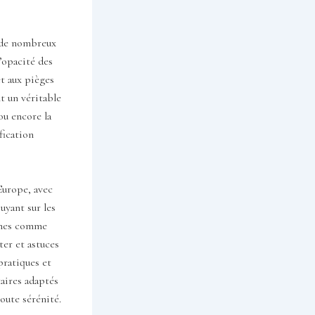
r de nombreux
’opacité des
et aux pièges
t un véritable
 ou encore la
fication
Europe, avec
uyant sur les
ormes comme
ter et astuces
pratiques et
aires adaptés
oute sérénité.