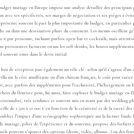
budget mariage en Europe impose une analyse détaillée des principaux 
n avec ses spécificités, ses marges de négociation et ses pièges à évite
eprésente souvent la part la plus importante du budget, en particulier
lie ou dans une destination phare du continent. Les menus oscillent g
50 € par personne, incluant parfois open bar et cocktails, mais attentio
ins prestataires facturent en sus les soft drinks, les heures supplémentai
il souvent omis dans le devis initial.
 lieu de réception joue également un rôle clé : selon qu’il s’agisse d’un
illa sur la côte amalfitaine ou d’un château français, le coût peut varier
 €, avec parfois des suppléments pour l’exclusivité, l’hébergement ou l
choix du fleuriste peut, lui aussi, faire exploser le budget mariage en 
 personnalisé, très tendance et souvent mis en avant par des wedding 
cille de 2 500 à 10 000 € en fonction de la créativité et de la rareté des 
 oublier l’impact d’une scénographie sophistiquée sur la facture finale. E
 mariage, pilier de l’expérience et du souvenir, propose des forfaits a
quels peuvent s’ajouter des options (drone, vidéo, albums…) ou des frai