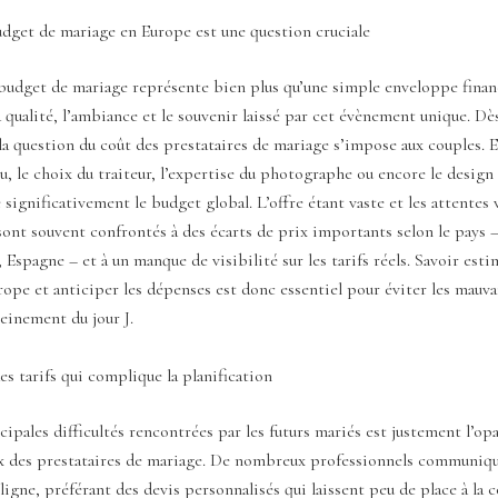
udget de mariage en Europe est une question cruciale
budget de mariage représente bien plus qu’une simple enveloppe financi
 qualité, l’ambiance et le souvenir laissé par cet évènement unique. Dè
 la question du coût des prestataires de mariage s’impose aux couples. E
eu, le choix du traiteur, l’expertise du photographe ou encore le design 
significativement le budget global. L’offre étant vaste et les attentes v
sont souvent confrontés à des écarts de prix importants selon le pays – 
 Espagne – et à un manque de visibilité sur les tarifs réels. Savoir est
ope et anticiper les dépenses est donc essentiel pour éviter les mauva
reinement du jour J.
s tarifs qui complique la planification
cipales difficultés rencontrées par les futurs mariés est justement l’op
ix des prestataires de mariage. De nombreux professionnels communiq
n ligne, préférant des devis personnalisés qui laissent peu de place à la