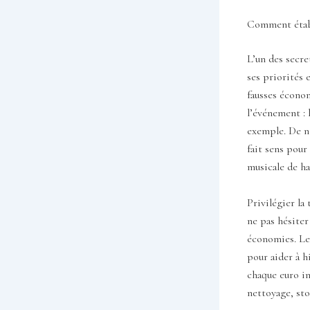
Comment établ
L’un des secre
ses priorités 
fausses économ
l’événement : 
exemple. De no
fait sens pour
musicale de hau
Privilégier la
ne pas hésiter
économies. Le
pour aider à h
chaque euro in
nettoyage, st