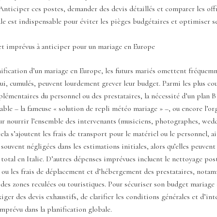
nticiper ces postes, demander des devis détaillés et comparer les off
le est indispensable pour éviter les pièges budgétaires et optimiser s
et imprévus à anticiper pour un mariage en Europe
nification d’un mariage en Europe, les futurs mariés omettent fréquem
ui, cumulés, peuvent lourdement grever leur budget. Parmi les plus cou
plémentaires du personnel ou des prestataires, la nécessité d’un plan B
ble – la fameuse « solution de repli météo mariage » –, ou encore l’or
our nourrir l’ensemble des intervenants (musiciens, photographes, wed
ela s’ajoutent les frais de transport pour le matériel ou le personnel, ai
souvent négligées dans les estimations initiales, alors qu’elles peuven
u total en Italie. D’autres dépenses imprévues incluent le nettoyage po
, ou les frais de déplacement et d’hébergement des prestataires, nota
des zones reculées ou touristiques. Pour sécuriser son budget mariage 
exiger des devis exhaustifs, de clarifier les conditions générales et d’in
mprévu dans la planification globale.