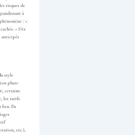
les risques de
grandissant à
e phénomène : «
 cachés. » Dès
 anticipés
u style
tion phare
€, certains
 les tarifs
 lieu. En
iages
tif
ration, etc.),