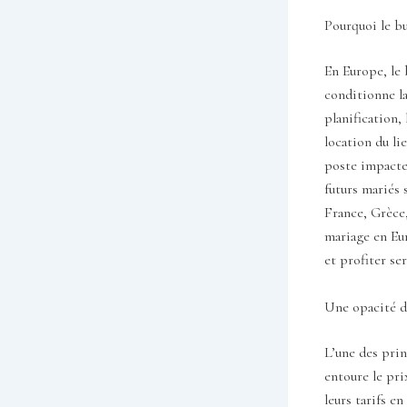
Pourquoi le b
En Europe, le 
conditionne la
planification,
location du li
poste impacte 
futurs mariés 
France, Grèce,
mariage en Eur
et profiter se
Une opacité de
L’une des prin
entoure le pr
leurs tarifs e