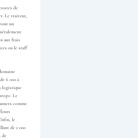
postes de
r. Le traiteur,
 pour un
énéralement
n aux frais
res ou le staff
 domaine
 de 6 000 à
a logistique
Europe. Le
planners comme
fleurs
nfin, le
llant de 2 000
s de