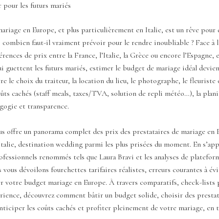
r pour les futurs mariés
mariage en Europe, et plus particulièrement en Italie, est un rêve pou
combien faut-il vraiment prévoir pour le rendre inoubliable ? Face à l
férences de prix entre la France, l’Italie, la Grèce ou encore l’Espagne, 
i guettent les futurs mariés, estimer le budget de mariage idéal devien
re le choix du traiteur, la location du lieu, le photographe, le fleuriste
ûts cachés (staff meals, taxes/TVA, solution de repli météo…), la plani
ogie et transparence.
us offre un panorama complet des prix des prestataires de mariage en 
’Italie, destination wedding parmi les plus prisées du moment. En s’app
rofessionnels renommés tels que Laura Bravi et les analyses de platef
 vous dévoilons fourchettes tarifaires réalistes, erreurs courantes à évi
r votre budget mariage en Europe. À travers comparatifs, check-lists 
rience, découvrez comment bâtir un budget solide, choisir des prestat
anticiper les coûts cachés et profiter pleinement de votre mariage, en t