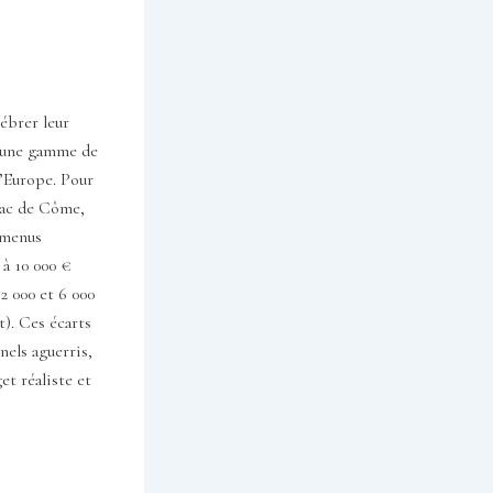
ébrer leur
e une gamme de
d’Europe. Pour
 Lac de Côme,
s menus
 à 10 000 €
2 000 et 6 000
t). Ces écarts
els aguerris,
et réaliste et