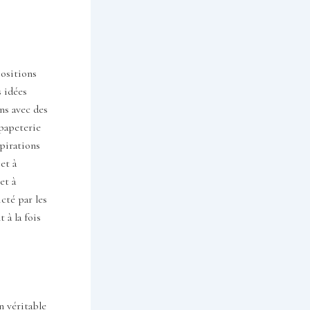
positions
s idées
ons avec des
 papeterie
spirations
et à
et à
cté par les
 à la fois
n véritable