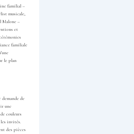
ine familial –
ylist musicale,
il Malone –
entions et
 cérémonies
iance familiale
u’une
r le plan
ir demande de
sir une
 de couleurs
les invités.
nt des pièces