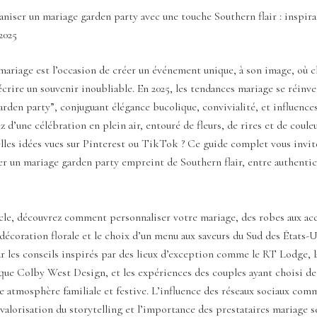
iser un mariage garden party avec une touche Southern flair : inspira
2025
ariage est l’occasion de créer un événement unique, à son image, où c
rire un souvenir inoubliable. En 2025, les tendances mariage se réinv
rden party”, conjuguant élégance bucolique, convivialité, et influence
z d’une célébration en plein air, entouré de fleurs, de rires et de coule
elles idées vues sur Pinterest ou TikTok ? Ce guide complet vous invit
ser un mariage garden party empreint de Southern flair, entre authentic
ticle, découvrez comment personnaliser votre mariage, des robes aux ac
 décoration florale et le choix d’un menu aux saveurs du Sud des États-U
r les conseils inspirés par des lieux d’exception comme le RT Lodge, l
 que Colby West Design, et les expériences des couples ayant choisi de
 atmosphère familiale et festive. L’influence des réseaux sociaux com
valorisation du storytelling et l’importance des prestataires mariage s