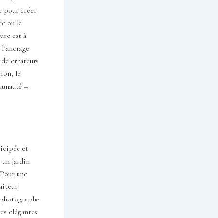
e pour créer
e ou le
ure est à
 l’ancrage
 de créateurs
ion, le
munauté –
icipée et
 un jardin
. Pour une
aiteur
n photographe
es élégantes