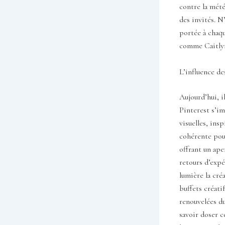
contre la mété
des invités. N
portée à chaqu
comme Caitlyn
L’influence de
Aujourd’hui, i
Pinterest s’im
visuelles, ins
cohérente pour
offrant un ape
retours d’exp
lumière la cré
buffets créati
renouvelées d
savoir doser c