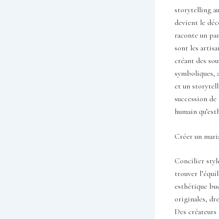
storytelling a
devient le déco
raconte un pa
sont les artis
créant des sou
symboliques, a
et un storytel
succession de 
humain qu’est
Créer un mari
Concilier styl
trouver l’équi
esthétique buc
originales, dr
Des créateurs