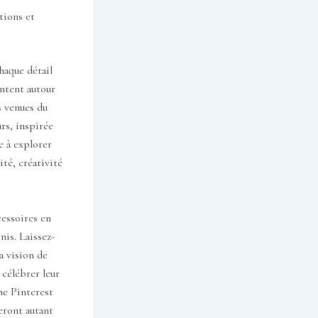
tions et
haque détail
entent autour
s venues du
urs, inspirée
e à explorer
ité, créativité
cessoires en
nis. Laissez-
a vision de
 célébrer leur
me Pinterest
eront autant