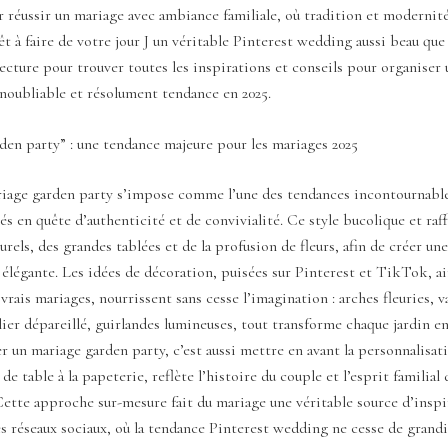
r réussir un mariage avec ambiance familiale, où tradition et modernité
êt à faire de votre jour J un véritable Pinterest wedding aussi beau que 
lecture pour trouver toutes les inspirations et conseils pour organiser
noubliable et résolument tendance en 2025.
den party” : une tendance majeure pour les mariages 2025
ariage garden party s’impose comme l’une des tendances incontournable
iés en quête d’authenticité et de convivialité. Ce style bucolique et raff
urels, des grandes tablées et de la profusion de fleurs, afin de créer u
 élégante. Les idées de décoration, puisées sur Pinterest et TikTok, ai
vrais mariages, nourrissent sans cesse l’imagination : arches fleuries, va
ier dépareillé, guirlandes lumineuses, tout transforme chaque jardin e
r un mariage garden party, c’est aussi mettre en avant la personnalisat
 de table à la papeterie, reflète l’histoire du couple et l’esprit familial 
ette approche sur-mesure fait du mariage une véritable source d’inspi
es réseaux sociaux, où la tendance Pinterest wedding ne cesse de grandi