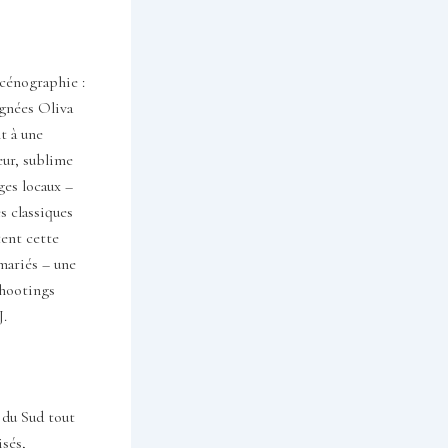
scénographie :
ignées Oliva
t à une
eur, sublime
ges locaux –
s classiques
tent cette
mariés – une
shootings
J.
s du Sud tout
isés,