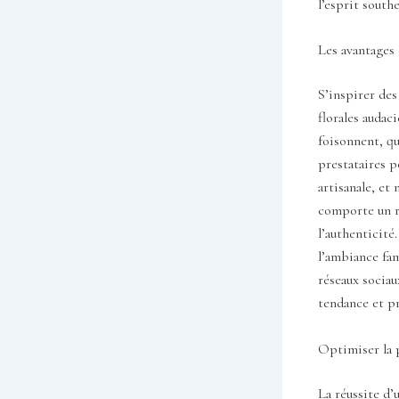
l’esprit southe
Les avantages 
S’inspirer des
florales audac
foisonnent, qu
prestataires p
artisanale, et
comporte un ri
l’authenticité
l’ambiance fam
réseaux sociau
tendance et p
Optimiser la 
La réussite d’