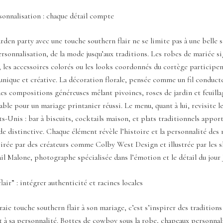
rsonnalisation : chaque détail compte
den party avec une touche southern flair ne se limite pas à une belle 
personnalisation, de la mode jusqu’aux traditions. Les robes de mariée s
 les accessoires colorés ou les looks coordonnés du cortège participen
nique et créative. La décoration florale, pensée comme un fil conduct
des compositions généreuses mêlant pivoines, roses de jardin et feuilla
ble pour un mariage printanier réussi. Le menu, quant à lui, revisite le
ts-Unis : bar à biscuits, cocktails maison, et plats traditionnels appor
 distinctive. Chaque élément révèle l’histoire et la personnalité des 
irée par des créateurs comme Colby West Design et illustrée par les 
l Malone, photographe spécialisée dans l’émotion et le détail du jour 
lair” : intégrer authenticité et racines locales
raie touche southern flair à son mariage, c’est s’inspirer des tradition
t à sa personnalité. Bottes de cowboy sous la robe, chapeaux personnal