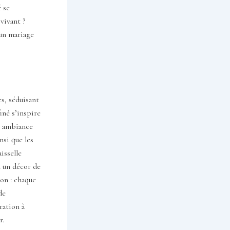
 se
vivant ?
 un mariage
s, séduisant
iné s’inspire
ne ambiance
nsi que les
isselle
n un décor de
ion : chaque
de
ration à
r.