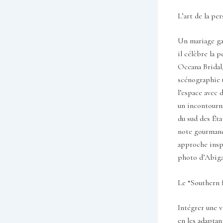
L’art de la pe
Un mariage gar
il célèbre la 
Oceana Bridal,
scénographie u
l’espace avec 
un incontourna
du sud des Éta
note gourmande
approche insp
photo d’Abigai
Le “Southern f
Intégrer une v
en les adaptan