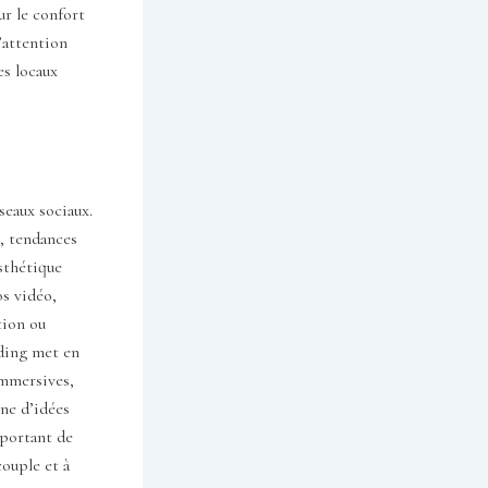
ur le confort
l’attention
es locaux
seaux sociaux.
s, tendances
sthétique
os vidéo,
tion ou
dding met en
immersives,
ine d’idées
mportant de
couple et à