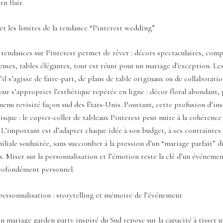
rn flair.
et les limites de la tendance “Pinterest wedding”
 tendances sur Pinterest permet de rêver : décors spectaculaires, com
ieuses, tables élégantes, tout est réuni pour un mariage d’exception. Le
’il s’agisse de faire-part, de plans de table originaux ou de collaborati
our s’approprier l’esthétique repérée en ligne : décor floral abondant,
 menu revisité façon sud des États-Unis. Pourtant, cette profusion d’in
sque : le copier-coller de tableaux Pinterest peut nuire à la cohérence 
. L’important est d’adapter chaque idée à son budget, à ses contraintes 
iliale souhaitée, sans succomber à la pression d’un “mariage parfait” di
x. Miser sur la personnalisation et l’émotion reste la clé d’un événement
rofondément personnel.
personnalisation : storytelling et mémoire de l’événement
un mariage garden party inspiré du Sud repose sur la capacité à tisser u