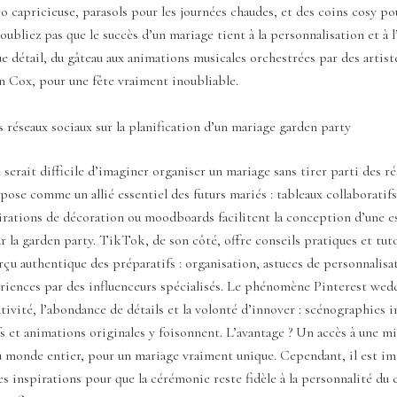
o capricieuse, parasols pour les journées chaudes, et des coins cosy po
’oubliez pas que le succès d’un mariage tient à la personnalisation et à 
e détail, du gâteau aux animations musicales orchestrées par des artist
 Cox, pour une fête vraiment inoubliable.
s réseaux sociaux sur la planification d’un mariage garden party
l serait difficile d’imaginer organiser un mariage sans tirer parti des ré
pose comme un allié essentiel des futurs mariés : tableaux collaboratif
pirations de décoration ou moodboards facilitent la conception d’une e
 la garden party. TikTok, de son côté, offre conseils pratiques et tut
rçu authentique des préparatifs : organisation, astuces de personnalisa
ériences par des influenceurs spécialisés. Le phénomène Pinterest we
ativité, l’abondance de détails et la volonté d’innover : scénographies 
fs et animations originales y foisonnent. L’avantage ? Un accès à une m
u monde entier, pour un mariage vraiment unique. Cependant, il est i
es inspirations pour que la cérémonie reste fidèle à la personnalité du 