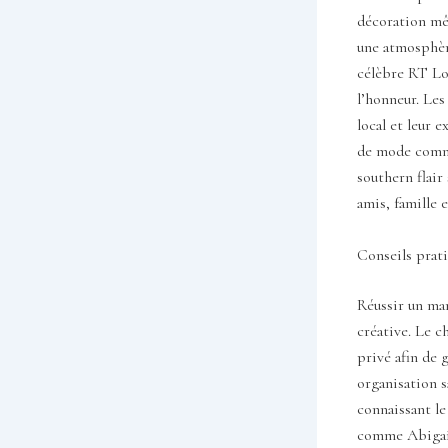
décoration mê
une atmosphèr
célèbre RT Lod
l’honneur. Les
local et leur 
de mode comme
southern flair
amis, famille 
Conseils prati
Réussir un mar
créative. Le c
privé afin de 
organisation s
connaissant l
comme Abigail