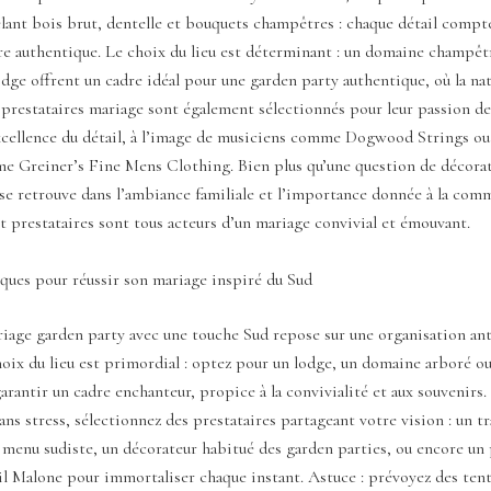
lant bois brut, dentelle et bouquets champêtres : chaque détail compt
e authentique. Le choix du lieu est déterminant : un domaine champêtr
ge offrent un cadre idéal pour une garden party authentique, où la nat
 prestataires mariage sont également sélectionnés pour leur passion de
excellence du détail, à l’image de musiciens comme Dogwood Strings ou
 Greiner’s Fine Mens Clothing. Bien plus qu’une question de décorat
 se retrouve dans l’ambiance familiale et l’importance donnée à la com
et prestataires sont tous acteurs d’un mariage convivial et émouvant.
ques pour réussir son mariage inspiré du Sud
iage garden party avec une touche Sud repose sur une organisation ant
hoix du lieu est primordial : optez pour un lodge, un domaine arboré ou
garantir un cadre enchanteur, propice à la convivialité et aux souvenirs
ans stress, sélectionnez des prestataires partageant votre vision : un tr
e menu sudiste, un décorateur habitué des garden parties, ou encore u
 Malone pour immortaliser chaque instant. Astuce : prévoyez des tent