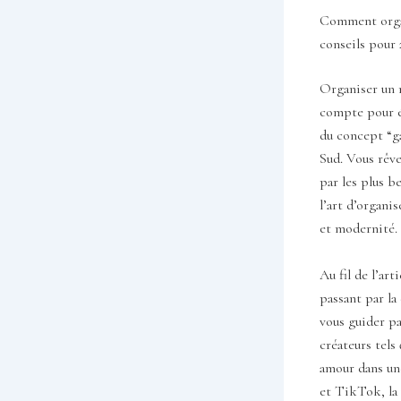
Comment organ
conseils pour 
Organiser un m
compte pour éc
du concept “ga
Sud. Vous rêve
par les plus b
l’art d’organi
et modernité.
Au fil de l’ar
passant par la
vous guider pa
créateurs tels
amour dans une
et TikTok, la 