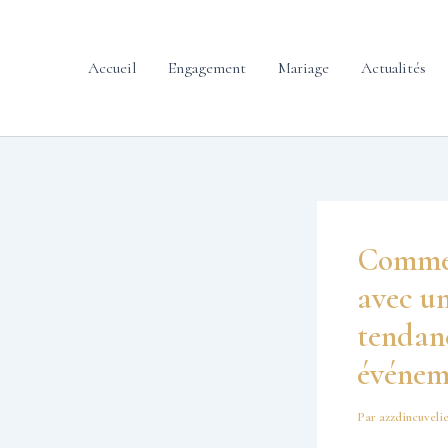
contenu
Aller
principal
au
contenu
Accueil
Engagement
Mariage
Actualités
Commen
avec un
tendanc
événem
Par
azzdincuveli