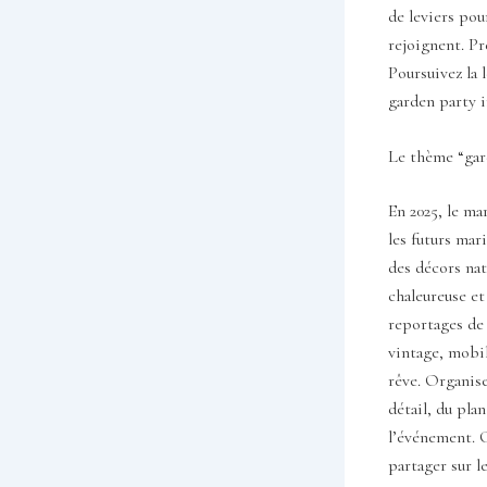
de leviers pou
rejoignent. Pr
Poursuivez la 
garden party i
Le thème “gar
En 2025, le m
les futurs mar
des décors nat
chaleureuse et
reportages de 
vintage, mobil
rêve. Organise
détail, du plan
l’événement. C
partager sur l