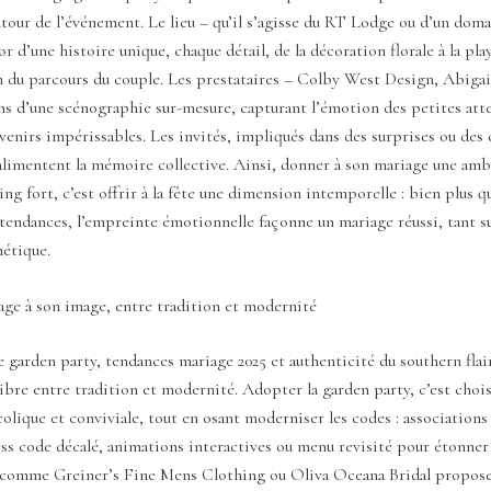
utour de l’événement. Le lieu – qu’il s’agisse du RT Lodge ou d’un doma
r d’une histoire unique, chaque détail, de la décoration florale à la pla
n du parcours du couple. Les prestataires – Colby West Design, Abiga
ans d’une scénographie sur-mesure, capturant l’émotion des petites att
venirs impérissables. Les invités, impliqués dans des surprises ou des
limentent la mémoire collective. Ainsi, donner à son mariage une amb
ling fort, c’est offrir à la fête une dimension intemporelle : bien plus q
tendances, l’empreinte émotionnelle façonne un mariage réussi, tant su
hétique.
age à son image, entre tradition et modernité
e garden party, tendances mariage 2025 et authenticité du southern fla
libre entre tradition et modernité. Adopter la garden party, c’est choi
olique et conviviale, tout en osant moderniser les codes : associations
ess code décalé, animations interactives ou menu revisité pour étonner 
 comme Greiner’s Fine Mens Clothing ou Oliva Oceana Bridal propose