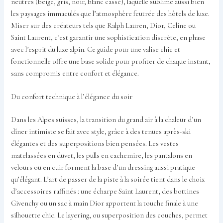
neutres (beige, gris, noir, blanc cassé), laquelle sublime aussi bien
les paysages immaculés que l’atmosphère feutrée des hôtels de luxe.
Miser sur des créateurs tels que Ralph Lauren, Dior, Celine ou
Saint Laurent, c’est garantir une sophistication discrète, en phase
avec l’esprit du luxe alpin. Ce guide pour une valise chic et
fonctionnelle offre une base solide pour profiter de chaque instant,
sans compromis entre confort et élégance.
Du confort technique à l’élégance du soir
Dans les Alpes suisses, la transition du grand air à la chaleur d’un
dîner intimiste se fait avec style, grâce à des tenues après-ski
élégantes et des superpositions bien pensées. Les vestes
matelassées en duvet, les pulls en cachemire, les pantalons en
velours ou en cuir forment la base d’un dressing aussi pratique
qu’élégant. L’art de passer de la piste à la soirée tient dans le choix
d’accessoires raffinés : une écharpe Saint Laurent, des bottines
Givenchy ou un sac à main Dior apportent la touche finale à une
silhouette chic. Le layering, ou superposition des couches, permet