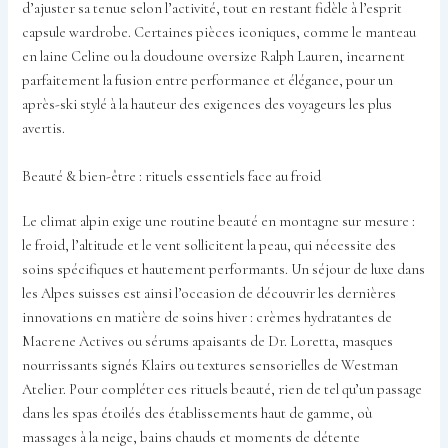
d’ajuster sa tenue selon l’activité, tout en restant fidèle à l’esprit
capsule wardrobe. Certaines pièces iconiques, comme le manteau
en laine Celine ou la doudoune oversize Ralph Lauren, incarnent
parfaitement la fusion entre performance et élégance, pour un
après-ski stylé à la hauteur des exigences des voyageurs les plus
avertis.
Beauté & bien-être : rituels essentiels face au froid
Le climat alpin exige une routine beauté en montagne sur mesure :
le froid, l’altitude et le vent sollicitent la peau, qui nécessite des
soins spécifiques et hautement performants. Un séjour de luxe dans
les Alpes suisses est ainsi l’occasion de découvrir les dernières
innovations en matière de soins hiver : crèmes hydratantes de
Macrene Actives ou sérums apaisants de Dr. Loretta, masques
nourrissants signés Klairs ou textures sensorielles de Westman
Atelier. Pour compléter ces rituels beauté, rien de tel qu’un passage
dans les spas étoilés des établissements haut de gamme, où
massages à la neige, bains chauds et moments de détente