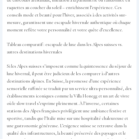
de chocolats artisanaux, initiation à la parfumerie ou randonnée en
raquettes au coucher du soleil – enrichissent l’expérience. Ces
conseils mode et beauté pour l’hiver, associés à des activités sur-
mesure, garantissent une escapade hivernale authentique où chaque
moment reflète votre personnalité et votre quête d’excellence.
Tableau comparatif : escapade de luxe dans les Alpes suisses vs.
autres destinations hivernales
Si les Alpes suisses s’imposent comme la quintessence du séjour de
luxe hivernal, il peut être judicieux de les comparer à d’autres
destinations alpines. En Suisse, la promesse d’une expérience
sensorielle raffinée se traduit par un service ultra-personnalisé, des
établissements iconiques comme la Villa Honegg et un art de vivre
où le slow travel s’exprime pleinement. À l’inverse, certaines
stations des Alpes françaises privilégient une ambiance festive et
sportive, tandis que l’Italie mise sur une hospitalité chaleureuse et
une gastronomie généreuse. L’exigence suisse se retrouve dans la
qualité des infrastructures, la beauté préservée des paysages et le