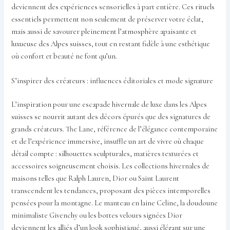
deviennent des expériences sensorielles à part entière. Ces rituels
essentiels permettent non seulement de préserver votre éclat,
mais aussi de savourer pleinement l’atmosphère apaisante et
luxueuse des Alpes suisses, tout en restant fidèle à une esthétique
où confort et beauté ne font qu’un.
S’inspirer des créateurs : influences éditoriales et mode signature
L’inspiration pour une escapade hivernale de luxe dans les Alpes
suisses se nourrit autant des décors épurés que des signatures de
grands créateurs. The Lane, référence de l’élégance contemporaine
et de l’expérience immersive, insuffle un art de vivre où chaque
détail compte : silhouettes sculpturales, matières texturées et
accessoires soigneusement choisis. Les collections hivernales de
maisons telles que Ralph Lauren, Dior ou Saint Laurent
transcendent les tendances, proposant des pièces intemporelles
pensées pour la montagne. Le manteau en laine Celine, la doudoune
minimaliste Givenchy ou les bottes velours signées Dior
deviennent les alliés d’un look sophistiqué, aussi élégant sur une