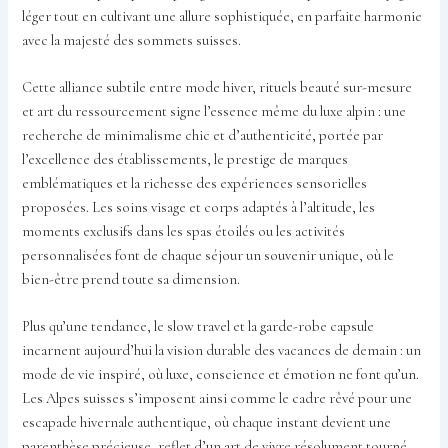
léger tout en cultivant une allure sophistiquée, en parfaite harmonie
avec la majesté des sommets suisses.
Cette alliance subtile entre mode hiver, rituels beauté sur-mesure
et art du ressourcement signe l’essence même du luxe alpin : une
recherche de minimalisme chic et d’authenticité, portée par
l’excellence des établissements, le prestige de marques
emblématiques et la richesse des expériences sensorielles
proposées. Les soins visage et corps adaptés à l’altitude, les
moments exclusifs dans les spas étoilés ou les activités
personnalisées font de chaque séjour un souvenir unique, où le
bien-être prend toute sa dimension.
Plus qu’une tendance, le slow travel et la garde-robe capsule
incarnent aujourd’hui la vision durable des vacances de demain : un
mode de vie inspiré, où luxe, conscience et émotion ne font qu’un.
Les Alpes suisses s’imposent ainsi comme le cadre rêvé pour une
escapade hivernale authentique, où chaque instant devient une
parenthèse précieuse, reflet d’un art de vivre résolument tourné