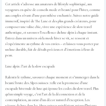
Cet article s’adresse aux amateurs de lifestyle sophistiqué, aux
voyageurs en quête de conseils mode et beauté pour l’hiver, comme
aux couples rêvant d’une parenthèse enchantée. Suivez notre guide
immersif, inspiré de The Lane et des plus grands créateurs, pour
composer une valise chic, vivre une expérience de slow travel
authentique, et savourer l’excellence du luxe alpin à chaque instant.
Entrez dans un univers où la mode hiver se vit, se ressent et
s’expérimente au rythme de vos envies – et laissez-vous porter par
un luxe durable, fait de détails précieux et d’émotions à fleur de
peau.
Luxe alpin : l’art de la slow escapade
Ralentir le rythme, savourer chaque moment et s’immerger dans la
beauté brute des Alpes suisses : telle est la promesse d’une
escapade hivernale de luxe qui épouse les codes du slow travel. Plus
qu’un simple voyage, c’est l’art de la déconnexion et de la
contemplation, au cœur d’un décor naturel d’exception. Les
séjours de luxe dans les Alpes suisses privilégient aujourd’hui une