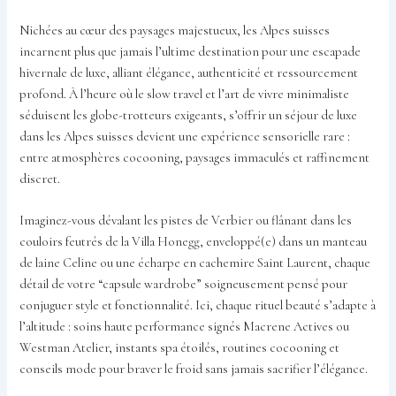
Nichées au cœur des paysages majestueux, les Alpes suisses
incarnent plus que jamais l’ultime destination pour une escapade
hivernale de luxe, alliant élégance, authenticité et ressourcement
profond. À l’heure où le slow travel et l’art de vivre minimaliste
séduisent les globe-trotteurs exigeants, s’offrir un séjour de luxe
dans les Alpes suisses devient une expérience sensorielle rare :
entre atmosphères cocooning, paysages immaculés et raffinement
discret.
Imaginez-vous dévalant les pistes de Verbier ou flânant dans les
couloirs feutrés de la Villa Honegg, enveloppé(e) dans un manteau
de laine Celine ou une écharpe en cachemire Saint Laurent, chaque
détail de votre “capsule wardrobe” soigneusement pensé pour
conjuguer style et fonctionnalité. Ici, chaque rituel beauté s’adapte à
l’altitude : soins haute performance signés Macrene Actives ou
Westman Atelier, instants spa étoilés, routines cocooning et
conseils mode pour braver le froid sans jamais sacrifier l’élégance.