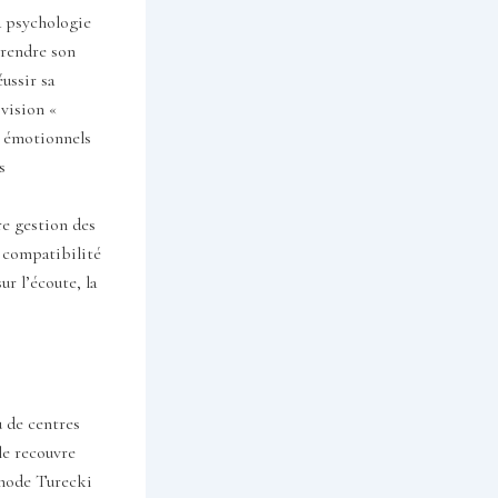
a psychologie
prendre son
ussir sa
vision «
ns émotionnels
s
re gestion des
e compatibilité
ur l’écoute, la
u de centres
le recouvre
éthode Turecki