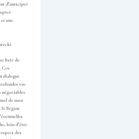
nt d’anticiper
dopter
 et une
urecki
e liste de
. Ces
n dialogue
profondes vis-
on négociables
onnel de mon
e It Begins
’éventuelles
e, loin d’être
respect des