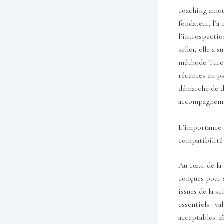
coaching amou
fondateur, l’a
l’introspectio
seller, elle a
méthode Turec
récentes en ps
démarche de d
accompagnement
L’importance d
compatibilité
Au cœur de la 
conçues pour s
issues de la 
essentiels : v
acceptables. E