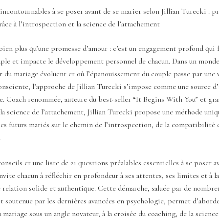
incontournables à se poser avant de se marier selon Jillian Turecki : p
ce à l’introspection et la science de l’attachement
 bien plus qu’une promesse d’amour : c’est un engagement profond qui 
ouple et impacte le développement personnel de chacun. Dans un monde
r du mariage évoluent et où l’épanouissement du couple passe par une 
onsciente, l’approche de Jillian Turecki s’impose comme une source d’
e. Coach renommée, auteure du best-seller “It Begins With You” et gr
 la science de l’attachement, Jillian Turecki propose une méthode uni
s futurs mariés sur le chemin de l’introspection, de la compatibilité 
.
onseils et une liste de 21 questions préalables essentielles à se poser a
invite chacun à réfléchir en profondeur à ses attentes, ses limites et à 
 relation solide et authentique. Cette démarche, saluée par de nombre
t soutenue par les dernières avancées en psychologie, permet d’aborde
 mariage sous un angle novateur, à la croisée du coaching, de la science