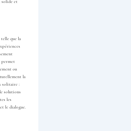
 solide et
telle que la
expériences
ssement
, permet
itement ou
aturellement la
solitaire :
de solutions
tes les
et le dialogue.