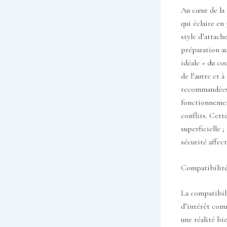
Au cœur de la
qui éclaire e
style d’attach
préparation au
idéale » du co
de l’autre et à
recommandées 
fonctionnemen
conflits. Cett
superficielle ;
sécurité affec
Compatibilité 
La compatibili
d’intérêt comm
une réalité bi