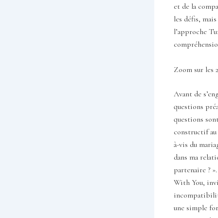
et de la comp
les défis, mai
l’approche Tur
compréhension
Zoom sur les 2
Avant de s’eng
questions préa
questions son
constructif au
à-vis du maria
dans ma relat
partenaire ? »
With You, invi
incompatibilit
une simple for