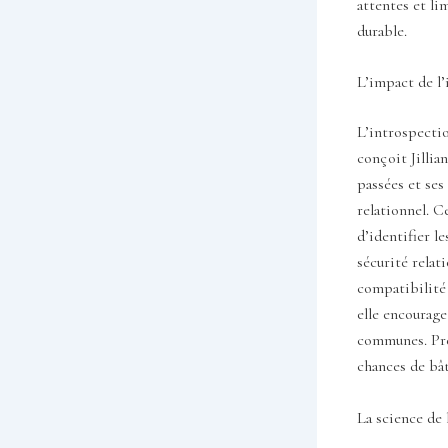
attentes et li
durable.
L’impact de l’
L’introspectio
conçoit Jillia
passées et ses
relationnel. 
d’identifier l
sécurité relat
compatibilité 
elle encourage
communes. Prép
chances de bât
La science de 