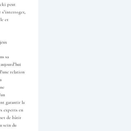
cki peut
 s’interroger,
le et
jeux
ns sa
 aujourd’hui
’une relation
a
une
’un
nt garantir la
es experts en
met de bâtir
au sein du