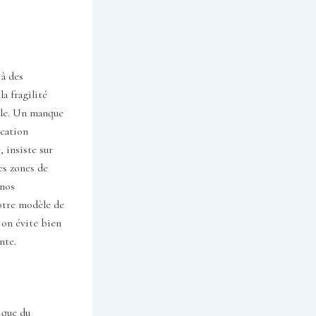
 à des
la fragilité
uple. Un manque
ication
, insiste sur
es zones de
 nos
otre modèle de
on évite bien
nte.
ique du