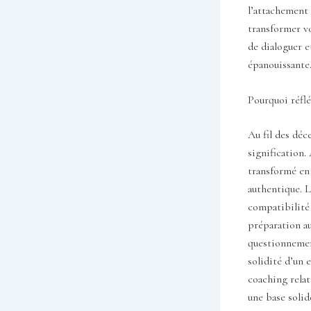
l’attachement
transformer vo
de dialoguer e
épanouissante
Pourquoi réflé
Au fil des déc
signification.
transformé en 
authentique. L
compatibilité 
préparation a
questionnement
solidité d’un 
coaching relat
une base solid