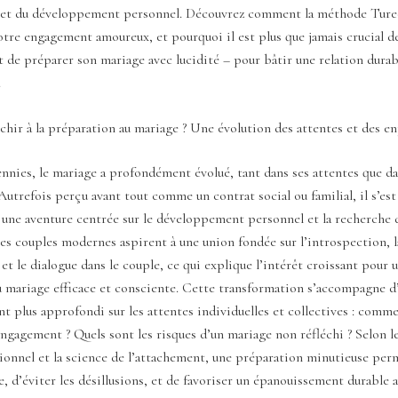
 et du développement personnel. Découvrez comment la méthode Ture
tre engagement amoureux, et pourquoi il est plus que jamais crucial de
t de préparer son mariage avec lucidité – pour bâtir une relation durab
.
chir à la préparation au mariage ? Une évolution des attentes et des en
ennies, le mariage a profondément évolué, tant dans ses attentes que da
 Autrefois perçu avant tout comme un contrat social ou familial, il s’est
une aventure centrée sur le développement personnel et la recherche d
es couples modernes aspirent à une union fondée sur l’introspection, l
et le dialogue dans le couple, ce qui explique l’intérêt croissant pour 
u mariage efficace et consciente. Cette transformation s’accompagne d
 plus approfondi sur les attentes individuelles et collectives : comme
engagement ? Quels sont les risques d’un mariage non réfléchi ? Selon l
ionnel et la science de l’attachement, une préparation minutieuse per
e, d’éviter les désillusions, et de favoriser un épanouissement durable 