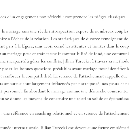
ces d’un engagement non réfléchi : comprendre les pièges classiques
 le mariage sans une réelle introspection expose de nombreux couples
oire à l’échec de la relation. Les statistiques de divorce témoignent de 
t pris à la légère, sans avoir cerné les attentes et limites dans le co
n au mariage peut entraîner une incompatibilité de fond, une commun
une incapacité à gérer les conflits. Jillian Turecki, à travers sa méthode
e poser les bonnes questions préalables avant mariage pour identifier l
et renforcer la compatibilité. La science de l’attachement rappelle que
 amoureux sont largement influencés par notre passé, nos peurs et n
 personnel. En abordant le mariage comme une démarche consciente, 
 on se donne les moyens de construire une relation solide et épanouissa
i : une référence en coaching relationnel et en science de l’attachement
mmée internationale, Jillian Turecki est devenue une figure emblémat