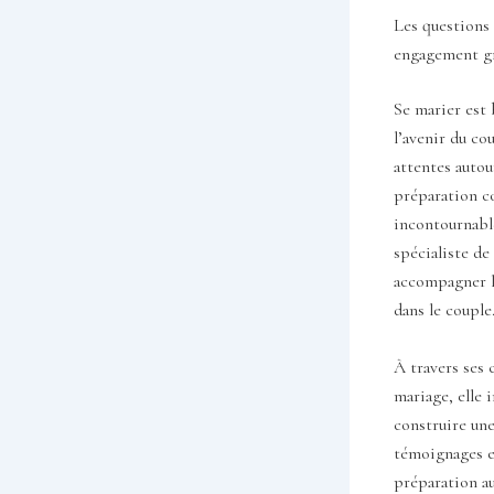
Les questions 
engagement grâ
Se marier est
l’avenir du c
attentes autou
préparation c
incontournabl
spécialiste de
accompagner le
dans le couple
À travers ses c
mariage, elle 
construire une
témoignages e
préparation au