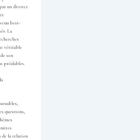
par un divorce
et
evenu best-
sés. La
recherches
ne véritable
 de son
s préalables.
la
ournables,
es questions,
thèmes
limites
 de la relation