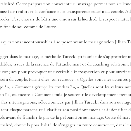
atibilité. Cette préparation consciente au mariage permet non seuleme
s aussi de renforcer la confiance et la transparence au sein du couple. A
ecki, c’est choisir de bâtir une union sur la lucidité, le respect mutuel
 fine de soi comme de l’autre.
1 questions incontournables à se poser avant le mariage selon Jillian T
ager dans le mariage, la méthode Turecki préconise de s’approprier un
lables, issues de la science de l’attachement et du coaching relationnel
t conçues pour provoquer une véritable introspection et pour ouvrir u
 sein du couple. Parmi elles, on retrouve : « Quelles sont mes attentes 
ge ? », « Comment géré-je les conflits ? », « Quelles sont les valeurs n
ion ? », ou encore « Comment puis-je soutenir le développement pers
. Ces interrogations, sélectionnées par Jillian Turecki dans son ouvrag
tent chaque partenaire à clarifier son positionnement et à identifier d
és avant de franchir le pas de la préparation au mariage. Cette démarch
malité, donne la possibilité de s’engager en toute conscience, dans le 