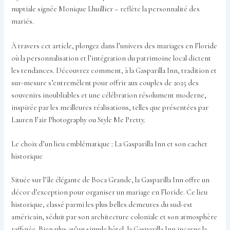
nuptiale signée Monique Lhuillier – reflète la personnalité des
mariés.
À travers cet article, plongez dans l’univers des mariages en Floride
où la personnalisation et l’intégration du patrimoine local dictent
les tendances. Découvrez comment, à la Gasparilla Inn, tradition et
sur-mesure s’entremêlent pour offrir aux couples de 2025 des
souvenirs inoubliables et une célébration résolument moderne,
inspirée par les meilleures réalisations, telles que présentées par
Lauren Fair Photography ou Style Me Pretty.
Le choix d’un lieu emblématique : La Gasparilla Inn et son cachet
historique
Située sur l’île élégante de Boca Grande, la Gasparilla Inn offre un
décor d’exception pour organiser un mariage en Floride. Ce lieu
historique, classé parmi les plus belles demeures du sud-est
américain, séduit par son architecture coloniale et son atmosphère
raffinée. Bien plus qu’un simple hôtel, la Gasparilla Inn incarne la