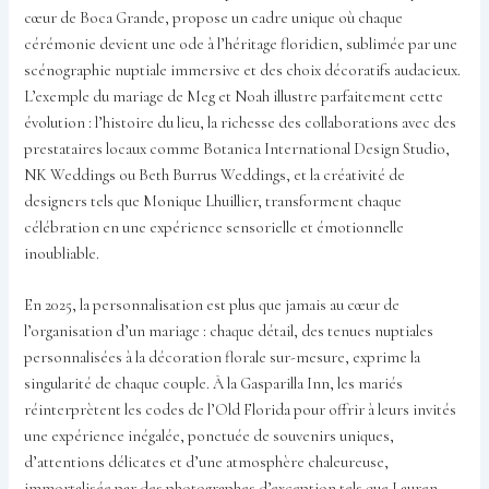
cœur de Boca Grande, propose un cadre unique où chaque
cérémonie devient une ode à l’héritage floridien, sublimée par une
scénographie nuptiale immersive et des choix décoratifs audacieux.
L’exemple du mariage de Meg et Noah illustre parfaitement cette
évolution : l’histoire du lieu, la richesse des collaborations avec des
prestataires locaux comme Botanica International Design Studio,
NK Weddings ou Beth Burrus Weddings, et la créativité de
designers tels que Monique Lhuillier, transforment chaque
célébration en une expérience sensorielle et émotionnelle
inoubliable.
En 2025, la personnalisation est plus que jamais au cœur de
l’organisation d’un mariage : chaque détail, des tenues nuptiales
personnalisées à la décoration florale sur-mesure, exprime la
singularité de chaque couple. À la Gasparilla Inn, les mariés
réinterprètent les codes de l’Old Florida pour offrir à leurs invités
une expérience inégalée, ponctuée de souvenirs uniques,
d’attentions délicates et d’une atmosphère chaleureuse,
immortalisée par des photographes d’exception tels que Lauren