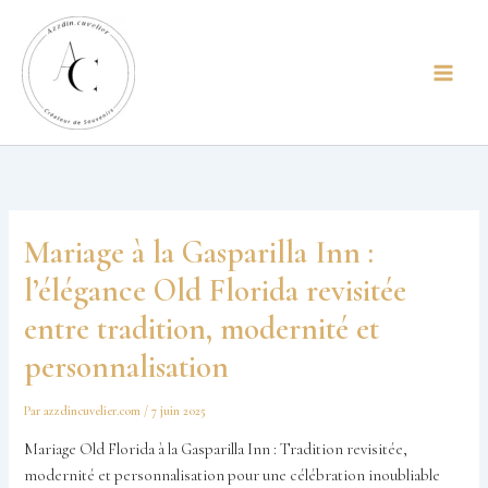
Aller
principal
au
contenu
Mariage à la Gasparilla Inn :
l’élégance Old Florida revisitée
entre tradition, modernité et
personnalisation
Par
azzdincuvelier.com
/
7 juin 2025
Mariage Old Florida à la Gasparilla Inn : Tradition revisitée,
modernité et personnalisation pour une célébration inoubliable