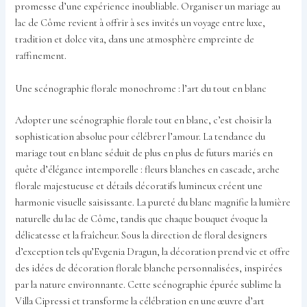
promesse d’une expérience inoubliable. Organiser un mariage au
lac de Côme revient à offrir à ses invités un voyage entre luxe,
tradition et dolce vita, dans une atmosphère empreinte de
raffinement.
Une scénographie florale monochrome : l’art du tout en blanc
Adopter une scénographie florale tout en blanc, c’est choisir la
sophistication absolue pour célébrer l’amour. La tendance du
mariage tout en blanc séduit de plus en plus de futurs mariés en
quête d’élégance intemporelle : fleurs blanches en cascade, arche
florale majestueuse et détails décoratifs lumineux créent une
harmonie visuelle saisissante. La pureté du blanc magnifie la lumière
naturelle du lac de Côme, tandis que chaque bouquet évoque la
délicatesse et la fraîcheur. Sous la direction de floral designers
d’exception tels qu’Evgenia Dragun, la décoration prend vie et offre
des idées de décoration florale blanche personnalisées, inspirées
par la nature environnante. Cette scénographie épurée sublime la
Villa Cipressi et transforme la célébration en une œuvre d’art