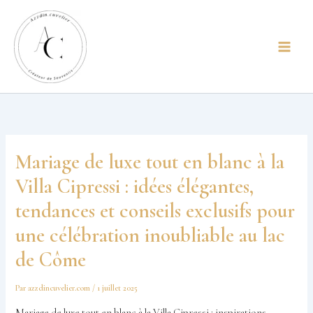
Aller
principal
au
contenu
Mariage de luxe tout en blanc à la
Villa Cipressi : idées élégantes,
tendances et conseils exclusifs pour
une célébration inoubliable au lac
de Côme
Par
azzdincuvelier.com
/
1 juillet 2025
Mariage de luxe tout en blanc à la Villa Cipressi : inspirations,