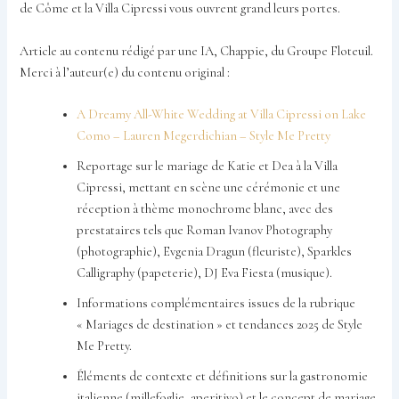
de Côme et la Villa Cipressi vous ouvrent grand leurs portes.
Article au contenu rédigé par une IA, Chappie, du Groupe Floteuil.
Merci à l’auteur(e) du contenu original :
A Dreamy All-White Wedding at Villa Cipressi on Lake
Como – Lauren Megerdichian – Style Me Pretty
Reportage sur le mariage de Katie et Dea à la Villa
Cipressi, mettant en scène une cérémonie et une
réception à thème monochrome blanc, avec des
prestataires tels que Roman Ivanov Photography
(photographie), Evgenia Dragun (fleuriste), Sparkles
Calligraphy (papeterie), DJ Eva Fiesta (musique).
Informations complémentaires issues de la rubrique
« Mariages de destination » et tendances 2025 de Style
Me Pretty.
Éléments de contexte et définitions sur la gastronomie
italienne (millefoglie, aperitivo) et le concept de mariage