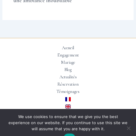
une ambiance inoubliable
Accueil
Engagement
Mariage
Blog
Actualités
Réservation
Témoignages
We use cookies to ensure that we give you the best
experience on our website. If you continue to use this site we
Copyright © 2026 | Conçu par
Floteuil EI
will assume that you are happy with it.