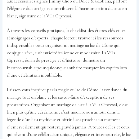
aux accessoires signés Jimmy Choo ou Dolce & Gabbana, parfont
l’élégance du cortège et contribuent à l’harmonisation du tout en
blanc, signature de la Villa Cipressi.
À travers les conseils pratiques, la checklist des étapes clés et les
témoignages d’experts, chaque lecteur trouve ici les ressources
indispensables pour organiser un mariage au lac de Côme qui
conjugue rêve, authenticité italienne et modernité. La Villa
Cipressi, écrin de prestige et d’histoire, demeure un
incontournable pour quiconque souhaite marquer les esprits lors
d’une célébration inoubliable.
Laissez-vous inspirer par la magie du lac de Côme, la tendance du
mariage tout en blanc et les savoir-faire d’exception de ses
prestataires. Organiser un mariage de luxe à la Villa Cipressi, c’est
bien plus qu’une cérémonie : c’est inscrire son amour dans la
légende d’un lieu mythique et offrir à ses proches un moment
d’émerveillement qui restera gravé à jamais. À toutes celles et ceux
qui rêvent d’une célébration unique, élégante et intemporelle, le lac