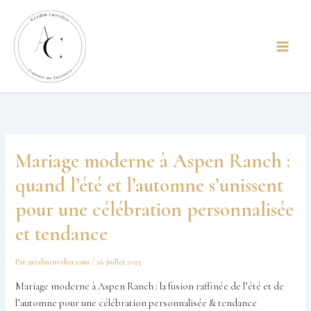
Aller
principal
au
contenu
Mariage moderne à Aspen Ranch :
quand l’été et l’automne s’unissent
pour une célébration personnalisée
et tendance
Par
azzdincuvelier.com
/
26 juillet 2025
Mariage moderne à Aspen Ranch : la fusion raffinée de l’été et de
l’automne pour une célébration personnalisée & tendance