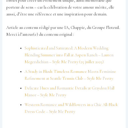
envies pour créer un événement unique, aussi mémorable que
porteur de sens – car la célébration de votre amour mérite, elle
aussi, d’être une référence et une inspiration pour demain.
Article au contenu rédigé par une IA, Chappie, du Groupe Floteuil.
Merci à l’auteur(e) du contenu original :
Sophisticated and Saturated: A Modern Wedding
Blending Summer into Fall at Aspen Ranch – Lauren
Megerdichian – Style Me Pretty (25 juillet 2025)
A Study in Blush: Timeless Romance Meets Feminine
Refinement at Seattle Tennis Club – Style Me Pretty
Delicate Hues and Romantic Details at Graydon Hall
Manor – Style Me Pretty
Western Romance and Wildflowers in a Chic All-Black
Dress Code – Style Me Pretty