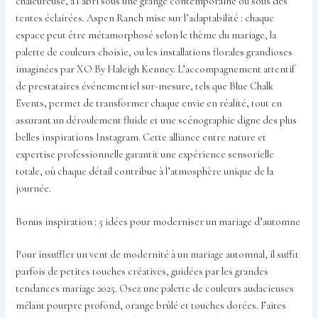
chaleureuse, à l’abri sous une grange contemporaine ou sous des
tentes éclairées. Aspen Ranch mise sur l’adaptabilité : chaque
espace peut être métamorphosé selon le thème du mariage, la
palette de couleurs choisie, ou les installations florales grandioses
imaginées par XO By Haleigh Kenney. L’accompagnement attentif
de prestataires événementiel sur-mesure, tels que Blue Chalk
Events, permet de transformer chaque envie en réalité, tout en
assurant un déroulement fluide et une scénographie digne des plus
belles inspirations Instagram. Cette alliance entre nature et
expertise professionnelle garantit une expérience sensorielle
totale, où chaque détail contribue à l’atmosphère unique de la
journée.
Bonus inspiration : 5 idées pour moderniser un mariage d’automne
Pour insuffler un vent de modernité à un mariage automnal, il suffit
parfois de petites touches créatives, guidées par les grandes
tendances mariage 2025. Osez une palette de couleurs audacieuses
mêlant pourpre profond, orange brûlé et touches dorées. Faites