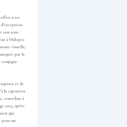
offrir à ses
 d’exception.
t son sens :
céan à Hulopoe
monie visuelle,
arquée par la
é conjugue
exquises et de
u’à la captation
n, contribue à
ge 2025, quête
awaï qui
es pour un