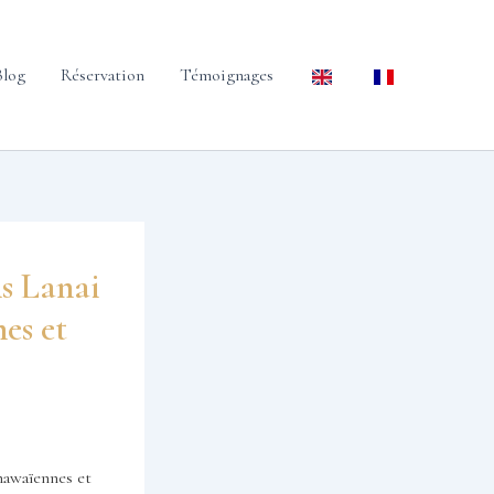
Blog
Réservation
Témoignages
ns Lanai
nes et
 hawaïennes et