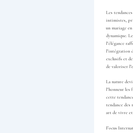
Les tendances
intimistes, pr
un mariage en 
dynamique. Les
l’élégance raf
l’intégration 
exclusifs et d
de valoriser l
La nature devi
l’honneur les 
cette tendance
tendance des r
art de vivre et
Focus Internat