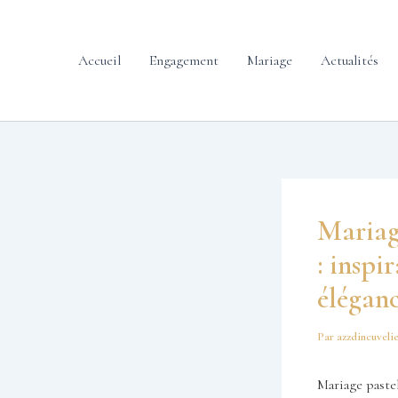
contenu
Aller
principal
au
contenu
Accueil
Engagement
Mariage
Actualités
Mariage
: inspi
éléganc
Par
azzdincuveli
Mariage pastel