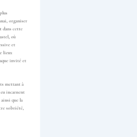
plus
anai, organiser
t dans cette
stel, où
essive et
e lieux
aque invité et
ets mettant à
lieu incarnent
 ainsi que la
tre sobriété,