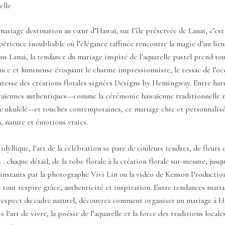
elle
ariage destination au cœur d’Hawaï, sur l’île préservée de Lanai, c’est 
périence inoubliable où l’élégance raffinée rencontre la magie d’un lieu
s Lanai, la tendance du mariage inspiré de l’aquarelle pastel prend tou
uce et lumineuse évoquant le charme impressionniste, le ressac de l’o
catesse des créations florales signées Designs by Hemingway. Entre har
waïennes authentiques—comme la cérémonie hawaïenne traditionnelle m
le ukulélé—et touches contemporaines, ce mariage chic et personnalis
, nature et émotions vraies.
idyllique, l’art de la célébration se pare de couleurs tendres, de fleurs 
 : chaque détail, de la robe florale à la création florale sur-mesure, jusq
 instants par la photographe Vivi Lin ou la vidéo de Kenson Productio
 tout respire grâce, authenticité et inspiration. Entre tendances maria
 respect du cadre naturel, découvrez comment organiser un mariage à H
is l’art de vivre, la poésie de l’aquarelle et la force des traditions local