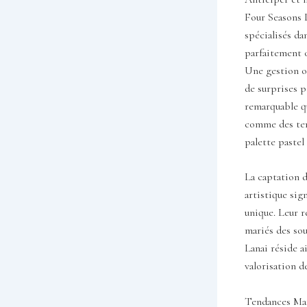
Four Seasons L
spécialisés da
parfaitement o
Une gestion op
de surprises p
remarquable qu
comme des tent
palette pastel
La captation 
artistique si
unique. Leur r
mariés des sou
Lanai réside a
valorisation d
Tendances Mari