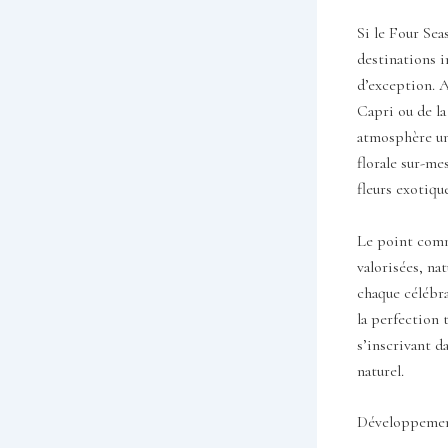
Si le Four Sea
destinations i
d’exception. A
Capri ou de la
atmosphère uni
florale sur-me
fleurs exotiqu
Le point commu
valorisées, na
chaque célébra
la perfection 
s’inscrivant d
naturel.
Développement