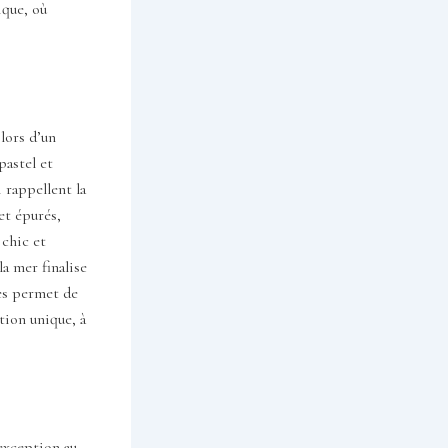
ique, où
lors d’un
pastel et
i rappellent la
et épurés,
 chic et
la mer finalise
es permet de
tion unique, à
exception au