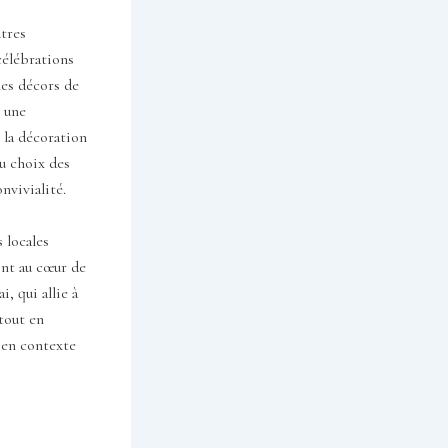
utres
célébrations
les décors de
r une
t la décoration
du choix des
nvivialité.
 locales
ont au cœur de
, qui allie à
tout en
 en contexte