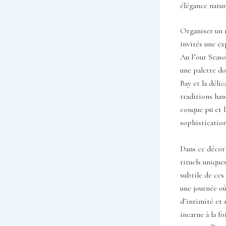
élégance natur
Organiser un m
invités une ex
Au Four Season
une palette do
Bay et la déli
traditions ha
conque pū et 
sophistication
Dans ce décor 
rituels uniques
subtile de ces
une journée où
d’intimité et
incarne à la fo