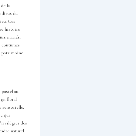
 de la
odieux du
lieu. Ces
ne histoire
urs mariés.
es coutumes
u patrimoine
 pastel au
gn floral
 sensorielle.
re qui
Privilégier des
cadre naturel