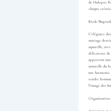
de Hulopoe Ba
chaque créatio
Mode Nuptiale
L’élégance des
mariage destin
aquarelle, ave
délicatesse de
apportent une 
naturelle du l
une harmonie 
rendre hommag
l’image des fu
Organisation e
Anticiper et m