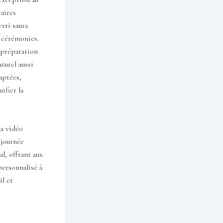
aires
erri saura
s cérémonies.
 préparation
turel aussi
aptées,
ifier la
a vidéo
 journée
l, offrant aux
personnalisé à
il et