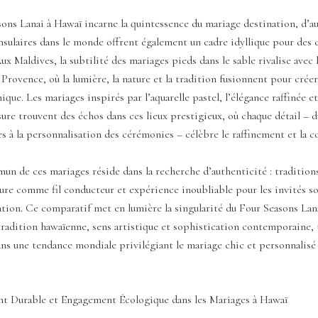
sons Lanai à Hawaï incarne la quintessence du mariage destination, d’a
nsulaires dans le monde offrent également un cadre idyllique pour des 
ux Maldives, la subtilité des mariages pieds dans le sable rivalise avec 
 Provence, où la lumière, la nature et la tradition fusionnent pour crée
que. Les mariages inspirés par l’aquarelle pastel, l’élégance raffinée e
sure trouvent des échos dans ces lieux prestigieux, où chaque détail – 
es à la personnalisation des cérémonies – célèbre le raffinement et la co
n de ces mariages réside dans la recherche d’authenticité : traditions
ture comme fil conducteur et expérience inoubliable pour les invités s
tion. Ce comparatif met en lumière la singularité du Four Seasons Lanai
tradition hawaïenne, sens artistique et sophistication contemporaine, 
ans une tendance mondiale privilégiant le mariage chic et personnalisé
 Durable et Engagement Écologique dans les Mariages à Hawaï