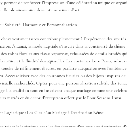
y permet de renforcer l’impression d’une célébration unique et organ
n florale sur-mesure devient une œuvre d’art.
 : Sobriété, Harmonie et Personnalisation
 choix vestimentaires contribue pleinement à l’expérience des invités 
ation. À Lanai, la mode nuptiale s’inscrit dans la continuité du thème 
c des robes florales aux tissus vaporeux, rehaussées de détails brodés qu
 la nature et la fluidité des aquarelles. Les costumes Loro Piana, sobres 
touche de raffinement discret, en parfaite adéquation avec l’ambiance
ieu. Accessoiriser avec des couronnes fleuries ou des bijoux inspirés de 
visuelle recherchée. Opter pour une personnalisation subtile des tenu
e à la tradition tout en inscrivant chaque mariage comme une célébra
turs mariés et du décor d’exception offert par le Four Seasons Lanai.
t Logistique : Les Clés d’un Mariage à Destination Réussi
aîtriser la logistique sont les fondements d’un mariage destination d’