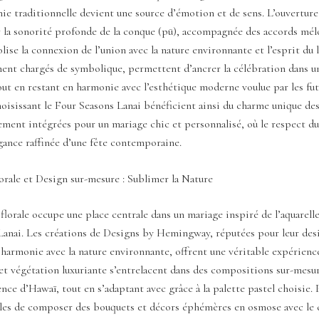
ie traditionnelle devient une source d’émotion et de sens. L’ouverture
 la sonorité profonde de la conque (pū), accompagnée des accords mél
lise la connexion de l’union avec la nature environnante et l’esprit du 
ment chargés de symbolique, permettent d’ancrer la célébration dans u
tout en restant en harmonie avec l’esthétique moderne voulue par les fut
oisissant le Four Seasons Lanai bénéficient ainsi du charme unique d
lement intégrées pour un mariage chic et personnalisé, où le respect d
égance raffinée d’une fête contemporaine.
rale et Design sur-mesure : Sublimer la Nature
florale occupe une place centrale dans un mariage inspiré de l’aquarelle
Lanai. Les créations de Designs by Hemingway, réputées pour leur desi
r harmonie avec la nature environnante, offrent une véritable expérience
 et végétation luxuriante s’entrelacent dans des compositions sur-mesu
sence d’Hawaï, tout en s’adaptant avec grâce à la palette pastel choisie. 
bles de composer des bouquets et décors éphémères en osmose avec le 