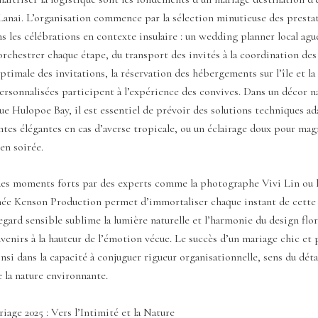
anai. L’organisation commence par la sélection minutieuse des prestat
ns les célébrations en contexte insulaire : un wedding planner local agu
rchestrer chaque étape, du transport des invités à la coordination de
timale des invitations, la réservation des hébergements sur l’île et la
ersonnalisées participent à l’expérience des convives. Dans un décor na
e Hulopoe Bay, il est essentiel de prévoir des solutions techniques ad
es élégantes en cas d’averse tropicale, ou un éclairage doux pour magn
 en soirée.
des moments forts par des experts comme la photographe Vivi Lin ou l
gnée Kenson Production permet d’immortaliser chaque instant de cette
egard sensible sublime la lumière naturelle et l’harmonie du design flora
venirs à la hauteur de l’émotion vécue. Le succès d’un mariage chic et 
insi dans la capacité à conjuguer rigueur organisationnelle, sens du déta
e la nature environnante.
age 2025 : Vers l’Intimité et la Nature