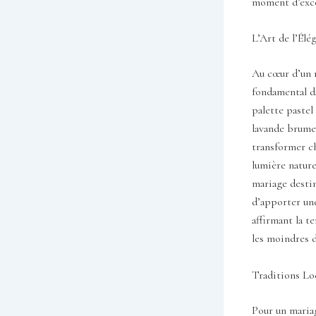
moment d’exc
L’Art de l’Élé
Au cœur d’un m
fondamental da
palette pastel
lavande brumeu
transformer c
lumière nature
mariage destin
d’apporter une
affirmant la t
les moindres d
Traditions Lo
Pour un mariag