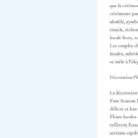
que la cérémon
cérémonie par
ukulélé, symbo
rituels, riche
locale forte, 
Les couples ch
locales, subti
se mêle à l’él
Décoration Flo
La décoration 
Four Seasons 
délicat et leu
Fleurs locales
reflètent l’es
artisans capa