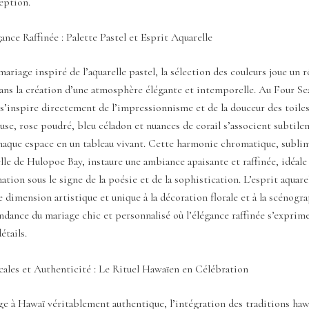
eption.
gance Raffinée : Palette Pastel et Esprit Aquarelle
ariage inspiré de l’aquarelle pastel, la sélection des couleurs joue un r
ns la création d’une atmosphère élégante et intemporelle. Au Four Sea
 s’inspire directement de l’impressionnisme et de la douceur des toile
se, rose poudré, bleu céladon et nuances de corail s’associent subtil
haque espace en un tableau vivant. Cette harmonie chromatique, sublim
lle de Hulopoe Bay, instaure une ambiance apaisante et raffinée, idéale
ation sous le signe de la poésie et de la sophistication. L’esprit aquar
 dimension artistique et unique à la décoration florale et à la scénogra
endance du mariage chic et personnalisé où l’élégance raffinée s’exprim
étails.
cales et Authenticité : Le Rituel Hawaïen en Célébration
e à Hawaï véritablement authentique, l’intégration des traditions haw