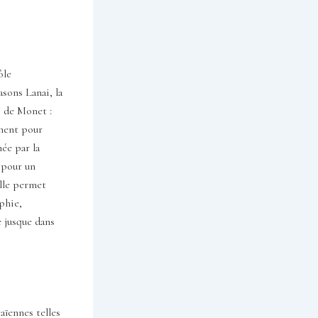
ôle
sons Lanai, la
s de Monet :
ement pour
ée par la
 pour un
elle permet
phie,
e jusque dans
aïennes telles