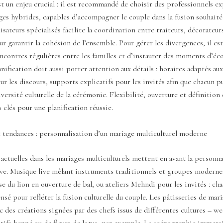
st un enjeu crucial : il est recommandé de choisir des professionnels 
ges hybrides, capables d’accompagner le couple dans la fusion souhaitée
isateurs spécialisés facilite la coordination entre traiteurs, décorateur
r garantir la cohésion de l’ensemble. Pour gérer les divergences, il est
ncontres régulières entre les familles et d’instaurer des moments d’éc
anification doit aussi porter attention aux détails : horaires adaptés aux
ur les discours, supports explicatifs pour les invités afin que chacun p
iversité culturelle de la cérémonie. Flexibilité, ouverture et définition
s clés pour une planification réussie.
 tendances : personnalisation d’un mariage multiculturel moderne
actuelles dans les mariages multiculturels mettent en avant la personna
ive. Musique live mêlant instruments traditionnels et groupes moderne
 du lion en ouverture de bal, ou ateliers Mehndi pour les invités : cha
nsé pour refléter la fusion culturelle du couple. Les pâtisseries de mar
vec des créations signées par des chefs issus de différentes cultures – 
tifs henné ou de fleurs de lotus, par exemple. La scénographie immers