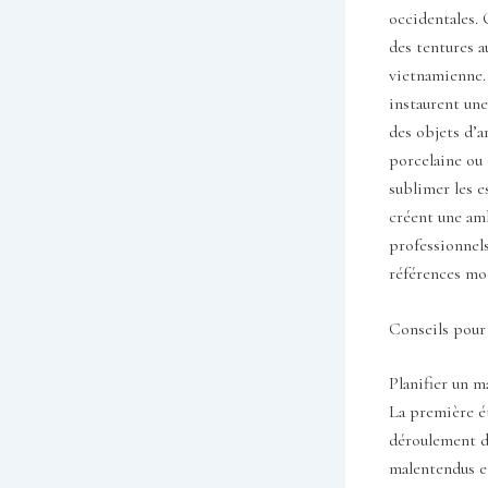
occidentales. 
des tentures a
vietnamienne. 
instaurent une
des objets d’ar
porcelaine ou 
sublimer les e
créent une amb
professionnel
références mod
Conseils pour 
Planifier un m
La première ét
déroulement de
malentendus et