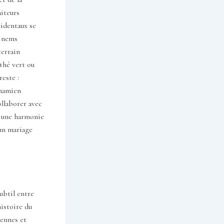
aiteurs
cidentaux se
, nems
terrain
 thé vert ou
este :
tnamien
ollaborer avec
nt une harmonie
’un mariage
ubtil entre
histoire du
iennes et