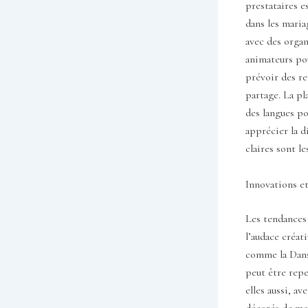
prestataires e
dans les maria
avec des organ
animateurs pou
prévoir des re
partage. La pl
des langues po
apprécier la d
claires sont le
Innovations et
Les tendances 
l’audace créat
comme la Danse
peut être repe
elles aussi, a
décorés de mo