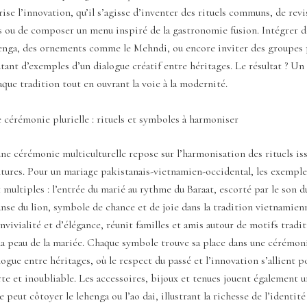
orise l’innovation, qu’il s’agisse d’inventer des rituels communs, de revi
s ou de composer un menu inspiré de la gastronomie fusion. Intégrer 
ehenga, des ornements comme le Mehndi, ou encore inviter des groupes 
utant d’exemples d’un dialogue créatif entre héritages. Le résultat ? U
que tradition tout en ouvrant la voie à la modernité.
cérémonie plurielle : rituels et symboles à harmoniser
une cérémonie multiculturelle repose sur l’harmonisation des rituels is
ltures. Pour un mariage pakistanais-vietnamien-occidental, les exemple
 multiples : l’entrée du marié au rythme du Baraat, escorté par le son d
nse du lion, symbole de chance et de joie dans la tradition vietnamie
ivialité et d’élégance, réunit familles et amis autour de motifs tradi
la peau de la mariée. Chaque symbole trouve sa place dans une cérémon
gue entre héritages, où le respect du passé et l’innovation s’allient p
te et inoubliable. Les accessoires, bijoux et tenues jouent également un
e peut côtoyer le lehenga ou l’ao dai, illustrant la richesse de l’identi