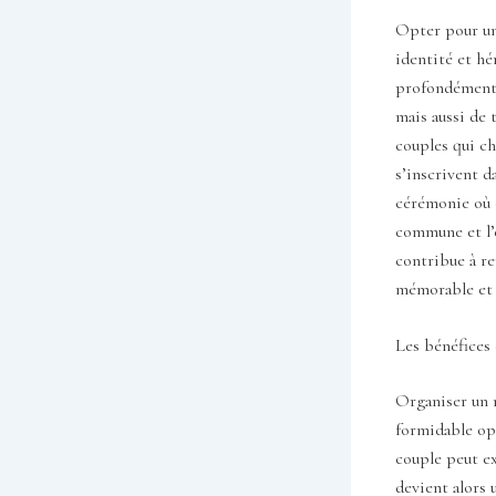
Opter pour un 
identité et hé
profondément 
mais aussi de 
couples qui ch
s’inscrivent d
cérémonie où c
commune et l’
contribue à re
mémorable et a
Les bénéfices 
Organiser un m
formidable opp
couple peut ex
devient alors 