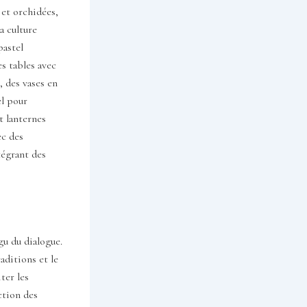
 et orchidées,
a culture
pastel
s tables avec
, des vases en
el pour
t lanternes
ec des
tégrant des
gu du dialogue.
aditions et le
ter les
ction des