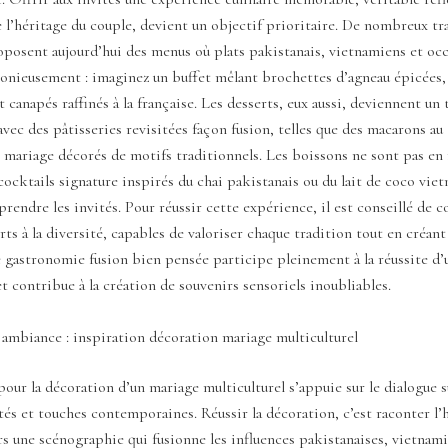
e l’héritage du couple, devient un objectif prioritaire. De nombreux tr
oposent aujourd’hui des menus où plats pakistanais, vietnamiens et oc
onieusement : imaginez un buffet mêlant brochettes d’agneau épicées
t canapés raffinés à la française. Les desserts, eux aussi, deviennent un 
avec des pâtisseries revisitées façon fusion, telles que des macarons au
 mariage décorés de motifs traditionnels. Les boissons ne sont pas en r
ocktails signature inspirés du chai pakistanais ou du lait de coco vie
rendre les invités. Pour réussir cette expérience, il est conseillé de c
rts à la diversité, capables de valoriser chaque tradition tout en créa
 gastronomie fusion bien pensée participe pleinement à la réussite d
et contribue à la création de souvenirs sensoriels inoubliables.
 ambiance : inspiration décoration mariage multiculturel
pour la décoration d’un mariage multiculturel s’appuie sur le dialogue s
és et touches contemporaines. Réussir la décoration, c’est raconter l’
rs une scénographie qui fusionne les influences pakistanaises, vietnam