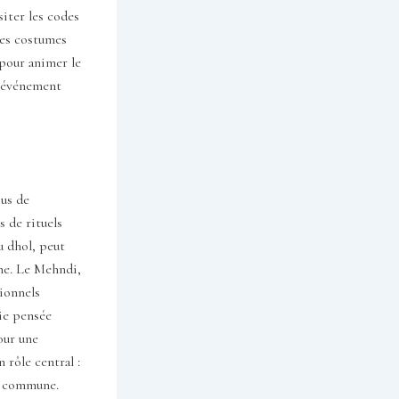
siter les codes
des costumes
pour animer le
n événement
sus de
s de rituels
u dhol, peut
nne. Le Mehndi,
tionnels
ie pensée
our une
 rôle central :
té commune.