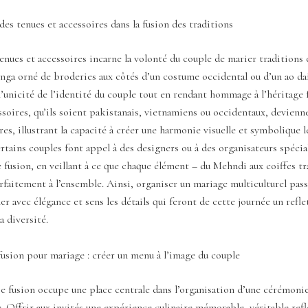
es tenues et accessoires dans la fusion des traditions
enues et accessoires incarne la volonté du couple de marier traditions
nga orné de broderies aux côtés d’un costume occidental ou d’un ao da
 l’unicité de l’identité du couple tout en rendant hommage à l’héritage f
ssoires, qu’ils soient pakistanais, vietnamiens ou occidentaux, devienn
res, illustrant la capacité à créer une harmonie visuelle et symbolique le
tains couples font appel à des designers ou à des organisateurs spécia
 fusion, en veillant à ce que chaque élément – du Mehndi aux coiffes tr
rfaitement à l’ensemble. Ainsi, organiser un mariage multiculturel pass
ler avec élégance et sens les détails qui feront de cette journée un refl
a diversité.
usion pour mariage : créer un menu à l’image du couple
e fusion occupe une place centrale dans l’organisation d’une cérémoni
e. Offrir aux invités une expérience culinaire mémorable, véritable refl