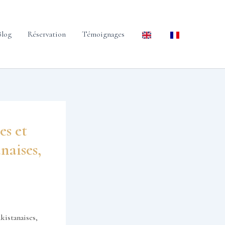
Blog
Réservation
Témoignages
es et
naises,
kistanaises,