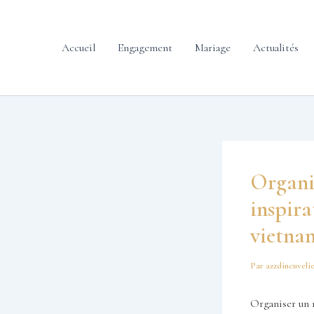
contenu
Aller
principal
au
contenu
Accueil
Engagement
Mariage
Actualités
Organis
inspira
vietnam
Par
azzdincuveli
Organiser un m