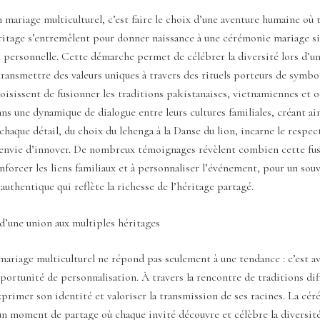
mariage multiculturel, c’est faire le choix d’une aventure humaine où t
ritage s’entremêlent pour donner naissance à une cérémonie mariage si
personnelle. Cette démarche permet de célébrer la diversité lors d’un
transmettre des valeurs uniques à travers des rituels porteurs de symbo
oisissent de fusionner les traditions pakistanaises, vietnamiennes et 
ans une dynamique de dialogue entre leurs cultures familiales, créant ai
haque détail, du choix du lehenga à la Danse du lion, incarne le respect
envie d’innover. De nombreux témoignages révèlent combien cette fusi
nforcer les liens familiaux et à personnaliser l’événement, pour un sou
uthentique qui reflète la richesse de l’héritage partagé.
d’une union aux multiples héritages
ariage multiculturel ne répond pas seulement à une tendance : c’est a
ortunité de personnalisation. À travers la rencontre de traditions dif
primer son identité et valoriser la transmission de ses racines. La cé
un moment de partage où chaque invité découvre et célèbre la diversité