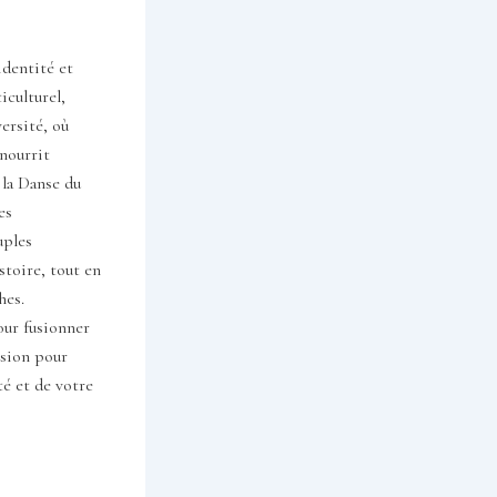
identité et
iculturel,
ersité, où
 nourrit
 la Danse du
es
uples
stoire, tout en
hes.
our fusionner
usion pour
té et de votre