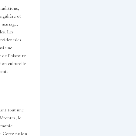
raditions,
ngulière et
 mariage,
les. Les
occidentales
nsi une
 de l’histoire
on culturelle
venir
vant tout une
férentes, le
rémonie
. Cette fusion