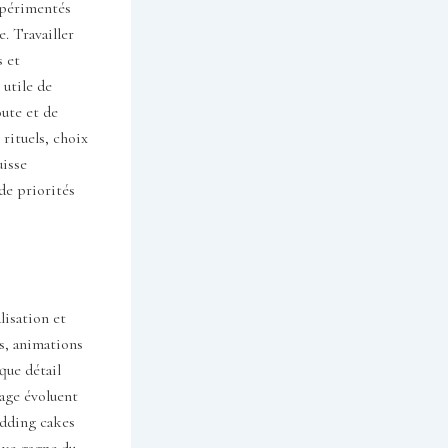
expérimentés
. Travailler
s et
 utile de
oute et de
 rituels, choix
uisse
 de priorités
lisation et
s, animations
que détail
iage évoluent
wedding cakes
ive gagne du