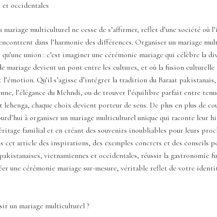
 et occidentales
 mariage multiculturel ne cesse de s’affirmer, reflet d’une société où l’
rencontrent dans l’harmonie des différences. Organiser un mariage mult
s qu’une union : c’est imaginer une cérémonie mariage qui célèbre la div
de mariage devient un pont entre les cultures, et où la fusion culturelle
t l’émotion. Qu’il s’agisse d’intégrer la tradition du Baraat pakistanais,
nne, l’élégance du Mehndi, ou de trouver l’équilibre parfait entre tenu
t lehenga, chaque choix devient porteur de sens. De plus en plus de co
urd’hui à organiser un mariage multiculturel unique qui raconte leur hi
éritage familial et en créant des souvenirs inoubliables pour leurs proc
 cet article des inspirations, des exemples concrets et des conseils p
 pakistanaises, vietnamiennes et occidentales, réussir la gastronomie f
éer une cérémonie mariage sur-mesure, véritable reflet de votre identi
ir un mariage multiculturel ?