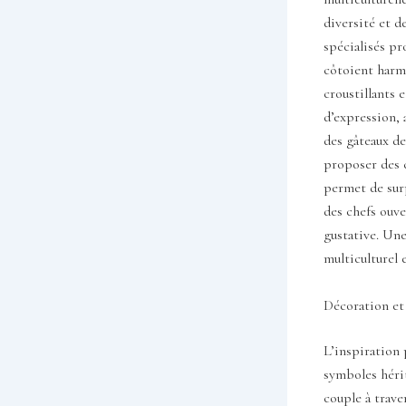
diversité et d
spécialisés pr
côtoient harm
croustillants e
d’expression, 
des gâteaux de
proposer des c
permet de surp
des chefs ouve
gustative. Une
multiculturel 
Décoration et
L’inspiration 
symboles hérit
couple à trave