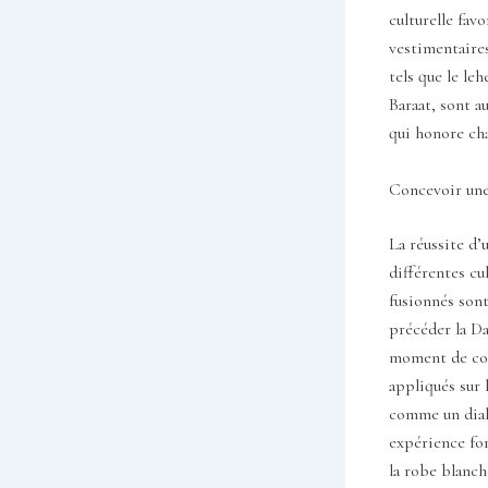
culturelle fav
vestimentaire
tels que le l
Baraat, sont a
qui honore cha
Concevoir une 
La réussite d’
différentes cu
fusionnés sont
précéder la Da
moment de conv
appliqués sur 
comme un dialo
expérience for
la robe blanch