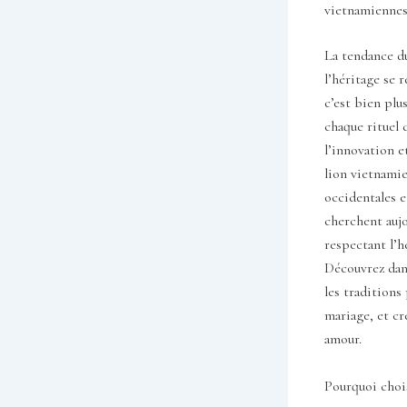
vietnamiennes
La tendance du
l’héritage se 
c’est bien plu
chaque rituel 
l’innovation e
lion vietnamie
occidentales e
cherchent aujo
respectant l’h
Découvrez dans
les traditions
mariage, et cr
amour.
Pourquoi chois