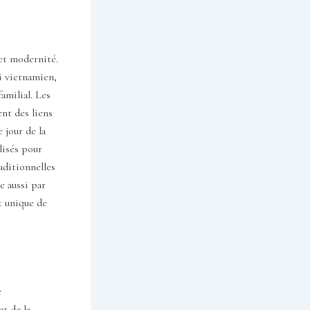
 et modernité.
i vietnamien,
amilial. Les
ent des liens
 jour de la
lisés pour
aditionnelles
e aussi par
et unique de
e
et de la