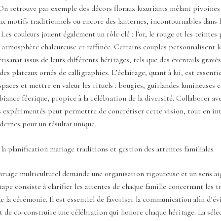
On retrouve par exemple des décors floraux luxuriants mêlant pivoines
ux motifs traditionnels ou encore des lanternes, incontournables dans l
Les couleurs jouent également un rôle clé : l’or, le rouge et les teintes 
 atmosphère chaleureuse et raffinée. Certains couples personnalisent le
tisanat issus de leurs différents héritages, tels que des éventails gravés
des plateaux ornés de calligraphies. L’éclairage, quant à lui, est essenti
spaces et mettre en valeur les rituels : bougies, guirlandes lumineuses e
iance féerique, propice à la célébration de la diversité. Collaborer av
s expérimentés peut permettre de concrétiser cette vision, tout en in
ernes pour un résultat unique.
la planification mariage traditions et gestion des attentes familiales
ariage multiculturel demande une organisation rigoureuse et un sens ai
ape consiste à clarifier les attentes de chaque famille concernant les tr
 la cérémonie. Il est essentiel de favoriser la communication afin d’évi
 de co-construire une célébration qui honore chaque héritage. La séle