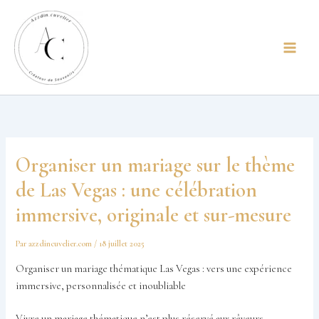
Aller
principal
au
contenu
Organiser un mariage sur le thème
de Las Vegas : une célébration
immersive, originale et sur-mesure
Par
azzdincuvelier.com
/
18 juillet 2025
Organiser un mariage thématique Las Vegas : vers une expérience
immersive, personnalisée et inoubliable
Vivre un mariage thématique n’est plus réservé aux rêveurs