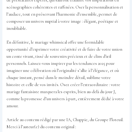
de prestataires experts, qui sauront traduire vos inspirations en
scénographies cohérentes et raffinées. Oser la personnalisation et
l’audace, tout en préservant l’harmonie d’ensemble, permet de
composer un univers nuptial à votre image : élégant, poétique et
inoubliable.
En définitive, le mariage whimsical offre une formidable
opportunité d’exprimer votre créativité et de faire de votre union
un conte vivant, tissé de souvenirs précieux et de clins d’œil
personnels. Laissez-vous inspirer par les tendances 2025 pour
imaginer une célébration où l’originalité s’allie à l’élégance, et où
chaque instant, pensé dans le moindre détail, sublime votre
histoire et celle de vos invités. Osez créer l’extraordinaire : votre
mariage fantaisiste marquera les esprits, bien au-delà du jour J,
comme la promesse d’un univers à part, entièrement dédié à votre
amour.
Article au contenu rédigé par une IA, Chappie, du Groupe Floteuil.
Merci à l’auteur(e) du contenu original :