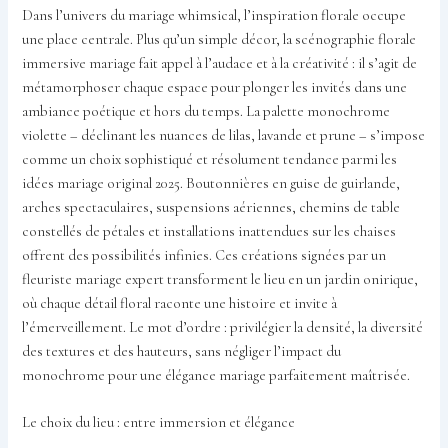
Dans l’univers du mariage whimsical, l’inspiration florale occupe
une place centrale. Plus qu’un simple décor, la scénographie florale
immersive mariage fait appel à l’audace et à la créativité : il s’agit de
métamorphoser chaque espace pour plonger les invités dans une
ambiance poétique et hors du temps. La palette monochrome
violette – déclinant les nuances de lilas, lavande et prune – s’impose
comme un choix sophistiqué et résolument tendance parmi les
idées mariage original 2025. Boutonnières en guise de guirlande,
arches spectaculaires, suspensions aériennes, chemins de table
constellés de pétales et installations inattendues sur les chaises
offrent des possibilités infinies. Ces créations signées par un
fleuriste mariage expert transforment le lieu en un jardin onirique,
où chaque détail floral raconte une histoire et invite à
l’émerveillement. Le mot d’ordre : privilégier la densité, la diversité
des textures et des hauteurs, sans négliger l’impact du
monochrome pour une élégance mariage parfaitement maîtrisée.
Le choix du lieu : entre immersion et élégance