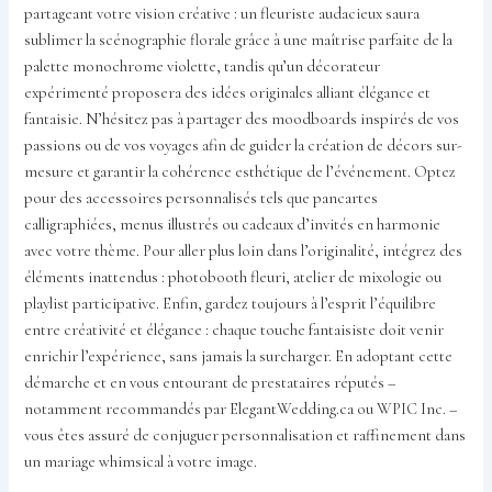
partageant votre vision créative : un fleuriste audacieux saura
sublimer la scénographie florale grâce à une maîtrise parfaite de la
palette monochrome violette, tandis qu’un décorateur
expérimenté proposera des idées originales alliant élégance et
fantaisie. N’hésitez pas à partager des moodboards inspirés de vos
passions ou de vos voyages afin de guider la création de décors sur-
mesure et garantir la cohérence esthétique de l’événement. Optez
pour des accessoires personnalisés tels que pancartes
calligraphiées, menus illustrés ou cadeaux d’invités en harmonie
avec votre thème. Pour aller plus loin dans l’originalité, intégrez des
éléments inattendus : photobooth fleuri, atelier de mixologie ou
playlist participative. Enfin, gardez toujours à l’esprit l’équilibre
entre créativité et élégance : chaque touche fantaisiste doit venir
enrichir l’expérience, sans jamais la surcharger. En adoptant cette
démarche et en vous entourant de prestataires réputés –
notamment recommandés par ElegantWedding.ca ou WPIC Inc. –
vous êtes assuré de conjuguer personnalisation et raffinement dans
un mariage whimsical à votre image.