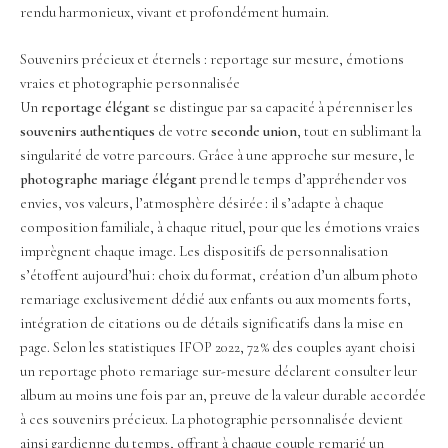
rendu harmonieux, vivant et profondément humain.
Souvenirs précieux et éternels : reportage sur mesure, émotions
vraies et photographie personnalisée
Un
reportage élégant
se distingue par sa capacité à pérenniser les
souvenirs authentiques
de votre
seconde union
, tout en sublimant la
singularité de votre parcours. Grâce à une approche sur mesure, le
photographe mariage élégant
prend le temps d’appréhender vos
envies, vos valeurs, l’atmosphère désirée : il s’adapte à chaque
composition familiale, à chaque rituel, pour que les émotions vraies
imprègnent chaque image. Les dispositifs de personnalisation
s’étoffent aujourd’hui : choix du format, création d’un album photo
remariage exclusivement dédié aux enfants ou aux moments forts,
intégration de citations ou de détails significatifs dans la mise en
page. Selon les statistiques IFOP 2022, 72 % des couples ayant choisi
un reportage photo remariage sur-mesure déclarent consulter leur
album au moins une fois par an, preuve de la valeur durable accordée
à ces souvenirs précieux. La photographie personnalisée devient
ainsi gardienne du temps, offrant à chaque couple remarié un