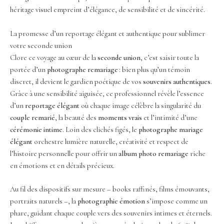
héritage visuel empreint d’élégance, de sensibilité et de sincérité.
La promesse d’un reportage élégant et authentique pour sublimer
votre seconde union
Clore ce voyage au cœur de la
seconde union
, c’est saisir toute la
portée d’un
photographe remariage
: bien plus qu’un témoin
discret, il devient le gardien poétique de vos
souvenirs authentiques
.
Grâce à une sensibilité aiguisée, ce professionnel révèle l’essence
d’un
reportage élégant
où chaque image célèbre la singularité du
couple remarié
, la beauté des
moments vrais
et l’intimité d’une
cérémonie intime
. Loin des clichés figés, le
photographe mariage
élégant
orchestre lumière naturelle, créativité et respect de
l’histoire personnelle pour offrir un
album photo remariage
riche
en émotions et en détails précieux.
Au fil des dispositifs sur mesure – books raffinés, films émouvants,
portraits naturels –, la
photographie émotion
s’impose comme un
phare, guidant chaque couple vers des souvenirs intimes et éternels.