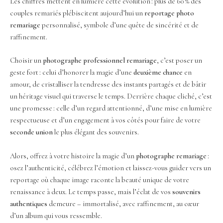
Les chiffres mettent en lumière cette évolution : plus de 60 % des
couples remariés plébiscitent aujourd’hui un
reportage photo
remariage
personnalisé, symbole d’une quête de sincérité et de
raffinement.
Choisir un
photographe professionnel remariage
, c’est poser un
geste fort : celui d’honorer la magie d’une
deuxième chance
en
amour, de cristalliser la tendresse des instants partagés et de bâtir
un héritage visuel qui traverse le temps. Derrière chaque cliché, c’est
une promesse : celle d’un regard attentionné, d’une mise en lumière
respectueuse et d’un engagement à vos côtés pour faire de votre
seconde union
le plus élégant des souvenirs.
Alors, offrez à votre histoire la magie d’un
photographe remariage
:
osez l’authenticité, célébrez l’émotion et laissez-vous guider vers un
reportage où chaque image raconte la beauté unique de votre
renaissance à deux. Le temps passe, mais l’éclat de vos
souvenirs
authentiques
demeure – immortalisé, avec raffinement, au cœur
d’un album qui vous ressemble.