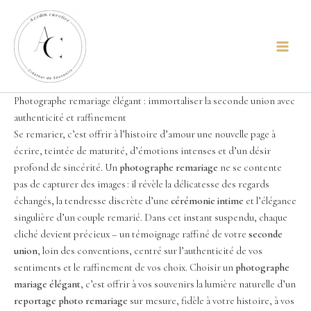
Aller
principal
au
contenu
Photographe remariage élégant : immortaliser la seconde union avec
authenticité et raffinement
Se remarier, c’est offrir à l’histoire d’amour une nouvelle page à
écrire, teintée de maturité, d’émotions intenses et d’un désir
profond de sincérité. Un
photographe remariage
ne se contente
pas de capturer des images : il révèle la délicatesse des regards
échangés, la tendresse discrète d’une
cérémonie intime
et l’élégance
singulière d’un couple remarié. Dans cet instant suspendu, chaque
cliché devient précieux – un témoignage raffiné de votre
seconde
union
, loin des conventions, centré sur l’authenticité de vos
sentiments et le raffinement de vos choix. Choisir un
photographe
mariage élégant
, c’est offrir à vos souvenirs la lumière naturelle d’un
reportage photo remariage
sur mesure, fidèle à votre histoire, à vos