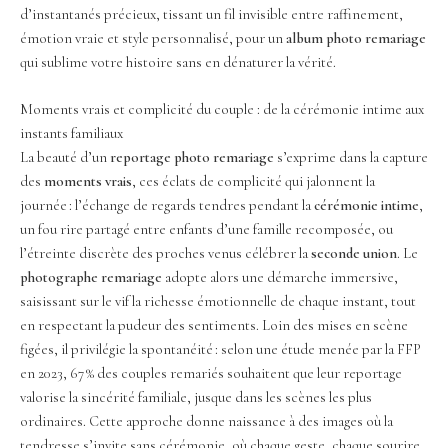
d’instantanés précieux, tissant un fil invisible entre raffinement,
émotion vraie et style personnalisé, pour un
album photo remariage
qui sublime votre histoire sans en dénaturer la vérité.
Moments vrais et complicité du couple : de la cérémonie intime aux
instants familiaux
La beauté d’un
reportage photo remariage
s’exprime dans la capture
des
moments vrais
, ces éclats de complicité qui jalonnent la
journée : l’échange de regards tendres pendant la
cérémonie intime
,
un fou rire partagé entre enfants d’une famille recomposée, ou
l’étreinte discrète des proches venus célébrer la
seconde union
. Le
photographe remariage
adopte alors une démarche immersive,
saisissant sur le vif la richesse émotionnelle de chaque instant, tout
en respectant la pudeur des sentiments. Loin des mises en scène
figées, il privilégie la spontanéité : selon une étude menée par la FFP
en 2023, 67 % des couples remariés souhaitent que leur reportage
valorise la sincérité familiale, jusque dans les scènes les plus
ordinaires. Cette approche donne naissance à des images où la
tendresse s’invite sans cérémonie, où chaque geste, chaque sourire,