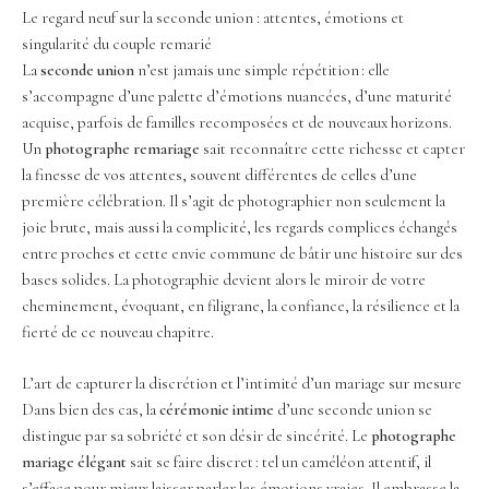
Le regard neuf sur la seconde union : attentes, émotions et
singularité du couple remarié
La
seconde union
n’est jamais une simple répétition : elle
s’accompagne d’une palette d’émotions nuancées, d’une maturité
acquise, parfois de familles recomposées et de nouveaux horizons.
Un
photographe remariage
sait reconnaître cette richesse et capter
la finesse de vos attentes, souvent différentes de celles d’une
première célébration. Il s’agit de photographier non seulement la
joie brute, mais aussi la complicité, les regards complices échangés
entre proches et cette envie commune de bâtir une histoire sur des
bases solides. La photographie devient alors le miroir de votre
cheminement, évoquant, en filigrane, la confiance, la résilience et la
fierté de ce nouveau chapitre.
L’art de capturer la discrétion et l’intimité d’un mariage sur mesure
Dans bien des cas, la
cérémonie intime
d’une seconde union se
distingue par sa sobriété et son désir de sincérité. Le
photographe
mariage élégant
sait se faire discret : tel un caméléon attentif, il
s’efface pour mieux laisser parler les émotions vraies. Il embrasse la