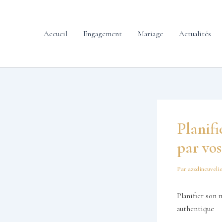
contenu
Aller
principal
au
contenu
Accueil
Engagement
Mariage
Actualités
Planif
par vos
Par
azzdincuveli
Planifier son
authentique