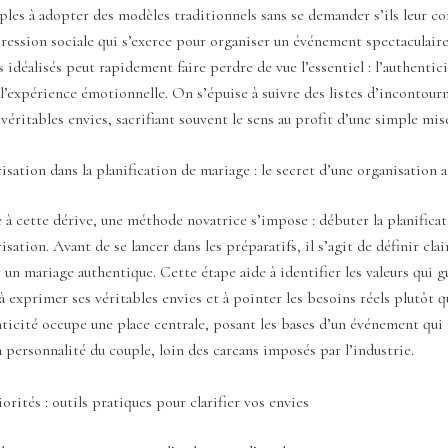
les à adopter des modèles traditionnels sans se demander s’ils leur c
ression sociale qui s’exerce pour organiser un événement spectaculair
s idéalisés peut rapidement faire perdre de vue l’essentiel : l’authentici
 l’expérience émotionnelle. On s’épuise à suivre des listes d’incontourn
 véritables envies, sacrifiant souvent le sens au profit d’une simple mis
isation dans la planification de mariage : le secret d’une organisation 
à cette dérive, une méthode novatrice s’impose : débuter la planifica
isation. Avant de se lancer dans les préparatifs, il s’agit de définir cla
 un mariage authentique. Cette étape aide à identifier les valeurs qui 
à exprimer ses véritables envies et à pointer les besoins réels plutôt q
nticité occupe une place centrale, posant les bases d’un événement qui 
 personnalité du couple, loin des carcans imposés par l’industrie.
orités : outils pratiques pour clarifier vos envies