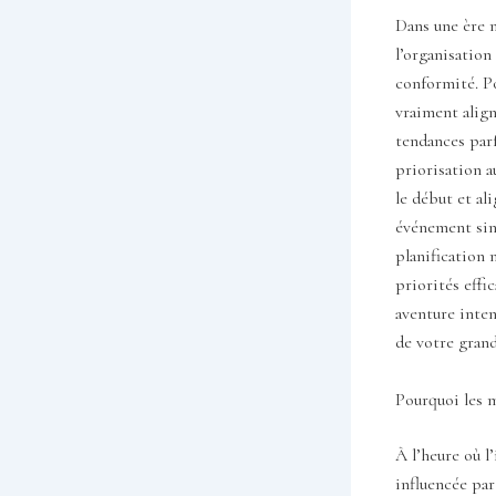
Dans une ère m
l’organisation
conformité. Po
vraiment align
tendances parf
priorisation a
le début et al
événement sinc
planification 
priorités effi
aventure inten
de votre grand
Pourquoi les m
À l’heure où l
influencée par