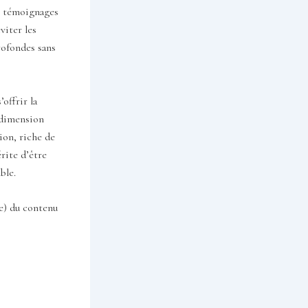
s témoignages
viter les
profondes sans
’offrir la
e dimension
ion, riche de
érite d’être
ble.
(e) du contenu