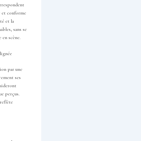
orrespondent
e et conforme
té et la
ables, sans se
e en scène.
alignée
tion par une
irement ses
guideront
ue perçus.
reflète