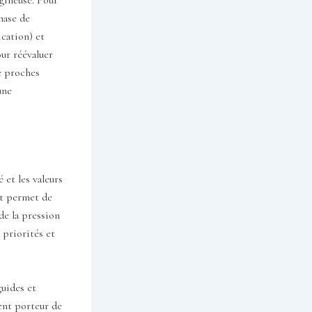
phase de
ication) et
our réévaluer
de proches
une
 et les valeurs
ut permet de
de la pression
 priorités et
guides et
ent porteur de