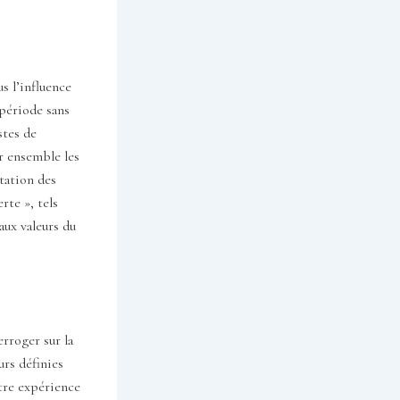
us l’influence
 période sans
stes de
r ensemble les
ntation des
rte », tels
aux valeurs du
erroger sur la
urs définies
otre expérience