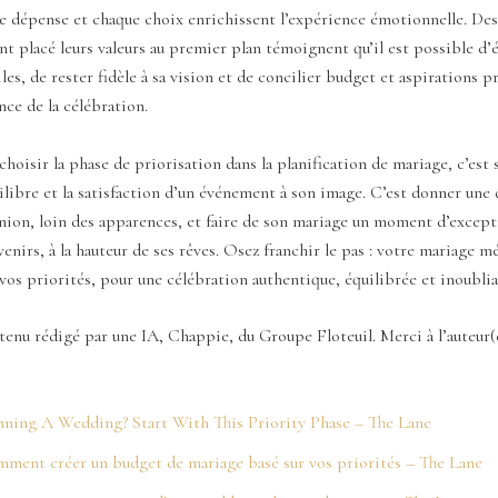
ue dépense et chaque choix enrichissent l’expérience émotionnelle. De
nt placé leurs valeurs au premier plan témoignent qu’il est possible d’é
les, de rester fidèle à sa vision et de concilier budget et aspirations 
ence de la célébration.
choisir la phase de priorisation dans la planification de mariage, c’est s
uilibre et la satisfaction d’un événement à son image. C’est donner un
nion, loin des apparences, et faire de son mariage un moment d’except
venirs, à la hauteur de ses rêves. Osez franchir le pas : votre mariage m
 vos priorités, pour une célébration authentique, équilibrée et inoublia
tenu rédigé par une IA, Chappie, du Groupe Floteuil. Merci à l’auteur
nning A Wedding? Start With This Priority Phase – The Lane
ment créer un budget de mariage basé sur vos priorités – The Lane