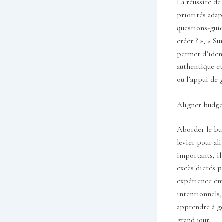
La réussite de
priorités adap
questions-guid
créer ? », « S
permet d’ident
authentique e
ou l’appui de 
Aligner budget
Aborder le bud
levier pour al
importants, il
excès dictés p
expérience ém
intentionnels,
apprendre à gé
grand jour.