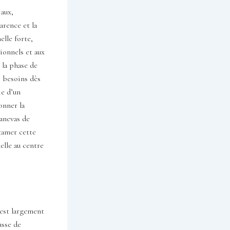
iaux,
arence et la
lle forte,
ionnels et aux
 la phase de
s besoins dès
ie d’un
onner la
canevas de
ntamer cette
elle au centre
 est largement
usse de