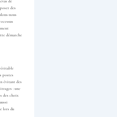
nevas de
 poser des
ulons-nous
rocessus
nement
ette démarche
véritable
es postes
en évitant des
itrages : une
s des choix
aussi
e lors du