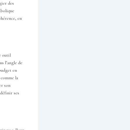
gier des
mbolique
ohérence, en
 outil
us l’angle de
 budget en
– comme la
er son
définir ses
gineuse. Pour