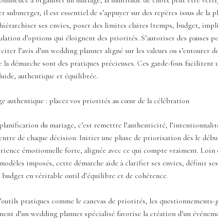
ser submerger, il est essentiel de s’appuyer sur des repères issus de la 
 hiérarchiser ses envies, poser des limites claires (temps, budget, impl
ulation d’options qui éloignent des priorités. S’autoriser des pauses p
liciter l’avis d’un wedding planner aligné sur les valeurs ou s’entourer 
 la démarche sont des pratiques précieuses. Ces garde-fous facilitent 
luide, authentique et équilibrée.
e authentique : placez vos priorités au cœur de la célébration
planification du mariage, c’est remettre l’authenticité, l’intentionnalité
entre de chaque décision. Initier une phase de priorisation dès le déb
rience émotionnelle forte, alignée avec ce qui compte vraiment. Loin 
 modèles imposés, cette démarche aide à clarifier ses envies, définir ses
 budget en véritable outil d’équilibre et de cohérence.
d’outils pratiques comme le canevas de priorités, les questionnements-
ent d’un wedding planner spécialisé favorise la création d’un événem