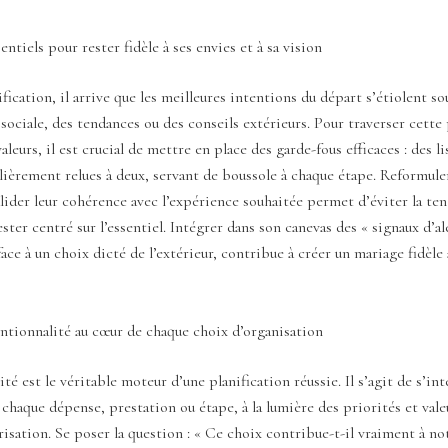
entiels pour rester fidèle à ses envies et à sa vision
ification, il arrive que les meilleures intentions du départ s’étiolent so
 sociale, des tendances ou des conseils extérieurs. Pour traverser cette
aleurs, il est crucial de mettre en place des garde-fous efficaces : des li
lièrement relues à deux, servant de boussole à chaque étape. Reformule
alider leur cohérence avec l’expérience souhaitée permet d’éviter la te
ster centré sur l’essentiel. Intégrer dans son canevas des « signaux d’ale
face à un choix dicté de l’extérieur, contribue à créer un mariage fidèle 
entionnalité au cœur de chaque choix d’organisation
té est le véritable moteur d’une planification réussie. Il s’agit de s’int
chaque dépense, prestation ou étape, à la lumière des priorités et vale
orisation. Se poser la question : « Ce choix contribue-t-il vraiment à n