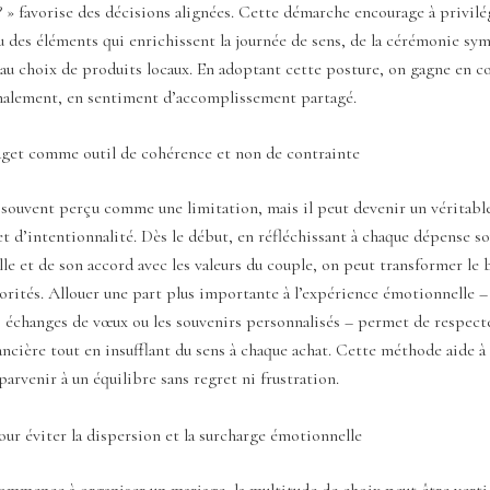
 » favorise des décisions alignées. Cette démarche encourage à privilé
u des éléments qui enrichissent la journée de sens, de la cérémonie sy
au choix de produits locaux. En adoptant cette posture, on gagne en c
finalement, en sentiment d’accomplissement partagé.
dget comme outil de cohérence et non de contrainte
souvent perçu comme une limitation, mais il peut devenir un véritable
t d’intentionnalité. Dès le début, en réfléchissant à chaque dépense so
elle et de son accord avec les valeurs du couple, on peut transformer le
orités. Allouer une part plus importante à l’expérience émotionnelle 
s échanges de vœux ou les souvenirs personnalisés – permet de respect
ncière tout en insufflant du sens à chaque achat. Cette méthode aide à 
 parvenir à un équilibre sans regret ni frustration.
ur éviter la dispersion et la surcharge émotionnelle
ommence à organiser un mariage, la multitude de choix peut être verti