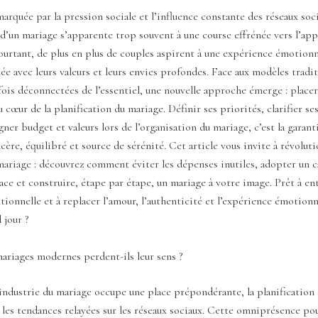
arquée par la pression sociale et l’influence constante des réseaux soc
 d’un mariage s’apparente trop souvent à une course effrénée vers l’app
urtant, de plus en plus de couples aspirent à une expérience émotionne
ée avec leurs valeurs et leurs envies profondes. Face aux modèles tradit
ois déconnectées de l’essentiel, une nouvelle approche émerge : placer
u cœur de la planification du mariage. Définir ses priorités, clarifier se
igner budget et valeurs lors de l’organisation du mariage, c’est la garant
ère, équilibré et source de sérénité. Cet article vous invite à révoluti
mariage : découvrez comment éviter les dépenses inutiles, adopter un 
cace et construire, étape par étape, un mariage à votre image. Prêt à e
tionnelle et à replacer l’amour, l’authenticité et l’expérience émotionn
 jour ?
ariages modernes perdent-ils leur sens ?
’industrie du mariage occupe une place prépondérante, la planification
 les tendances relayées sur les réseaux sociaux. Cette omniprésence po