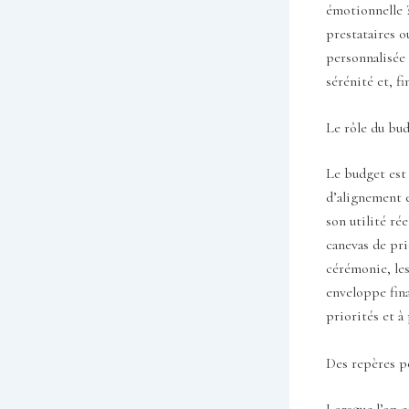
émotionnelle ?
prestataires o
personnalisée 
sérénité et, 
Le rôle du bu
Le budget est 
d’alignement e
son utilité ré
canevas de pri
cérémonie, le
enveloppe fina
priorités et à
Des repères po
Lorsque l’on c