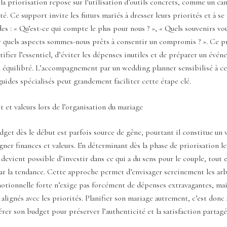
 la priorisation repose sur l’utilisation d’outils concrets, comme un ca
té. Ce support invite les futurs mariés à dresser leurs priorités et à se
es : « Qu’est-ce qui compte le plus pour nous ? », « Quels souvenirs vo
ur quels aspects sommes-nous prêts à consentir un compromis ? ». Ce p
ifier l’essentiel, d’éviter les dépenses inutiles et de préparer un évé
t équilibré. L’accompagnement par un wedding planner sensibilisé à c
guides spécialisés peut grandement faciliter cette étape clé.
 et valeurs lors de l’organisation du mariage
get dès le début est parfois source de gêne, pourtant il constitue un 
igner finances et valeurs. En déterminant dès la phase de priorisation l
 devient possible d’investir dans ce qui a du sens pour le couple, tout 
ar la tendance. Cette approche permet d’envisager sereinement les arb
otionnelle forte n’exige pas forcément de dépenses extravagantes, mai
 alignés avec les priorités. Planifier son mariage autrement, c’est donc 
rer son budget pour préserver l’authenticité et la satisfaction partagé