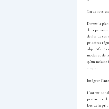
Garde-fous ess
Durant la plan
de la pression
dévier de ses v
priorités régu
objectifs et v
modes et de re
qu’un malaise 
couple.
Intégrer l’int
L’intentionnali
pertinence de 
lors de la pri