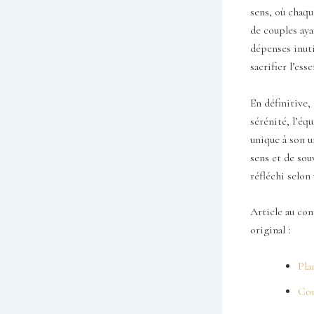
sens, où chaq
de couples aya
dépenses inuti
sacrifier l’ess
En définitive, 
sérénité, l’éq
unique à son u
sens et de sou
réfléchi selon
Article au con
original :
Pla
Com