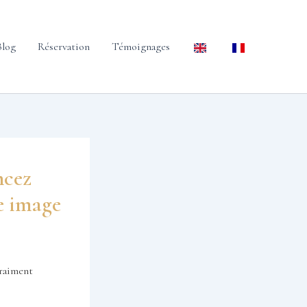
Blog
Réservation
Témoignages
ncez
e image
vraiment