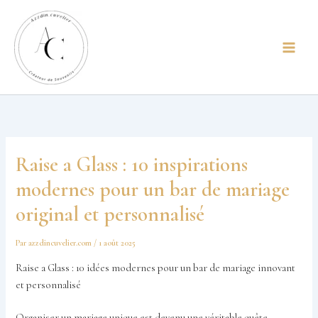
Aller
principal
au
contenu
Raise a Glass : 10 inspirations
modernes pour un bar de mariage
original et personnalisé
Par
azzdincuvelier.com
/
1 août 2025
Raise a Glass : 10 idées modernes pour un bar de mariage innovant
et personnalisé
Organiser un mariage unique est devenu une véritable quête