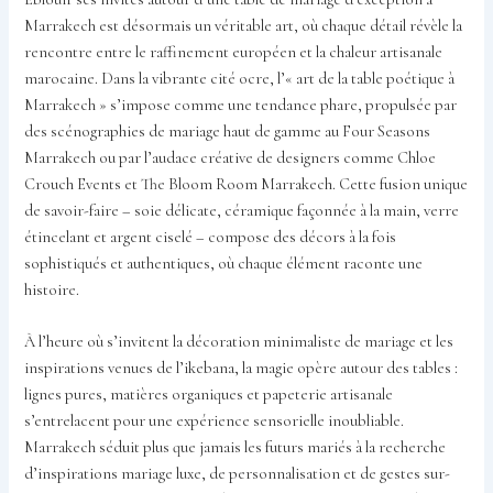
Marrakech est désormais un véritable art, où chaque détail révèle la
rencontre entre le raffinement européen et la chaleur artisanale
marocaine. Dans la vibrante cité ocre, l’« art de la table poétique à
Marrakech » s’impose comme une tendance phare, propulsée par
des scénographies de mariage haut de gamme au Four Seasons
Marrakech ou par l’audace créative de designers comme Chloe
Crouch Events et The Bloom Room Marrakech. Cette fusion unique
de savoir-faire – soie délicate, céramique façonnée à la main, verre
étincelant et argent ciselé – compose des décors à la fois
sophistiqués et authentiques, où chaque élément raconte une
histoire.
À l’heure où s’invitent la décoration minimaliste de mariage et les
inspirations venues de l’ikebana, la magie opère autour des tables :
lignes pures, matières organiques et papeterie artisanale
s’entrelacent pour une expérience sensorielle inoubliable.
Marrakech séduit plus que jamais les futurs mariés à la recherche
d’inspirations mariage luxe, de personnalisation et de gestes sur-