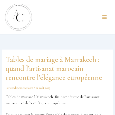
Aller
principal
au
contenu
Tables de mariage à Marrakech :
quand l’artisanat marocain
rencontre l’élégance européenne
Par
azzdincuvelier.com
/
21 août 2025
Tables de mariage à Marrakech : fusion poétique de l’artisanat
marocain et de l’esthétique européenne
Éblouir ses invités autour d’une table de mariage d’exception à