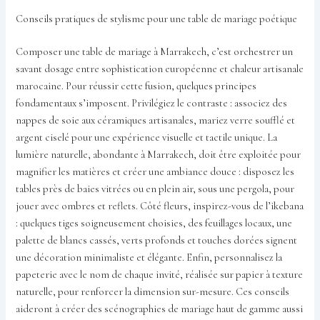
Conseils pratiques de stylisme pour une table de mariage poétique
Composer une table de mariage à Marrakech, c’est orchestrer un
savant dosage entre sophistication européenne et chaleur artisanale
marocaine. Pour réussir cette fusion, quelques principes
fondamentaux s’imposent. Privilégiez le contraste : associez des
nappes de soie aux céramiques artisanales, mariez verre soufflé et
argent ciselé pour une expérience visuelle et tactile unique. La
lumière naturelle, abondante à Marrakech, doit être exploitée pour
magnifier les matières et créer une ambiance douce : disposez les
tables près de baies vitrées ou en plein air, sous une pergola, pour
jouer avec ombres et reflets. Côté fleurs, inspirez-vous de l’ikebana
: quelques tiges soigneusement choisies, des feuillages locaux, une
palette de blancs cassés, verts profonds et touches dorées signent
une décoration minimaliste et élégante. Enfin, personnalisez la
papeterie avec le nom de chaque invité, réalisée sur papier à texture
naturelle, pour renforcer la dimension sur-mesure. Ces conseils
aideront à créer des scénographies de mariage haut de gamme aussi