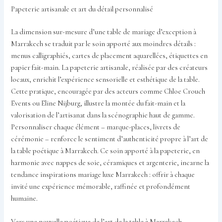
Papeterie artisanale et art du détail personnalisé
La dimension sur-mesure d’une table de mariage d’exception à
Marrakech se traduit par le soin apporté aux moindres détails :
menus calligraphiés, cartes de placement aquarellées, étiquettes en
papier fait-main. La papeterie artisanale, réalisée par des créateurs
locaux, enrichit l’expérience sensorielle et esthétique de la table.
Cette pratique, encouragée par des acteurs comme Chloe Crouch
Events ou Eline Nijburg, illustre la montée du fait-main et la
valorisation de l’artisanat dans la scénographie haut de gamme.
Personnaliser chaque élément – marque-places, livrets de
cérémonie – renforce le sentiment d’authenticité propre à l’art de
la table poétique à Marrakech. Ce soin apporté à la papeterie, en
harmonie avec nappes de soie, céramiques et argenterie, incarne la
tendance inspirations mariage luxe Marrakech : offrir à chaque
invité une expérience mémorable, raffinée et profondément
humaine.
Vers une nouvelle poétique de l’art de la table à Marrakech