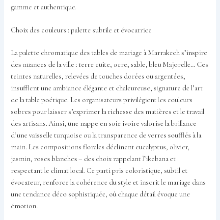
gamme et authentique.
Choix des couleurs : palette subtile et évocatrice
La palette chromatique des tables de mariage à Marrakech s’inspire
des nuances de la ville : terre cuite, ocre, sable, bleu Majorelle… Ces
teintes naturelles, relevées de touches dorées ou argentées,
insufflent une ambiance élégante et chaleureuse, signature de l’art
de la table poétique. Les organisateurs privilégient les couleurs
sobres pour laisser s’exprimer la richesse des matières et le travail
des artisans. Ainsi, une nappe en soie ivoire valorise la brillance
d’une vaisselle turquoise ou la transparence de verres soufflés à la
main. Les compositions florales déclinent eucalyptus, olivier,
jasmin, roses blanches – des choix rappelant l’ikebana et
respectant le climat local. Ce parti pris coloristique, subtil et
évocateur, renforce la cohérence du style et inscrit le mariage dans
une tendance déco sophistiquée, où chaque détail évoque une
émotion.