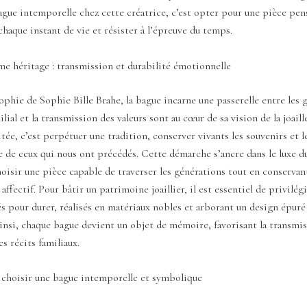
gue intemporelle chez cette créatrice, c’est opter pour une pièce pe
aque instant de vie et résister à l’épreuve du temps.
e héritage : transmission et durabilité émotionnelle
ophie de Sophie Bille Brahe, la bague incarne une passerelle entre les 
lial et la transmission des valeurs sont au cœur de sa vision de la joaill
tée, c’est perpétuer une tradition, conserver vivants les souvenirs et 
ire de ceux qui nous ont précédés. Cette démarche s’ancre dans le luxe d
oisir une pièce capable de traverser les générations tout en conserva
affectif. Pour bâtir un patrimoine joaillier, il est essentiel de privilég
 pour durer, réalisés en matériaux nobles et arborant un design épuré
nsi, chaque bague devient un objet de mémoire, favorisant la transmi
s récits familiaux.
 choisir une bague intemporelle et symbolique