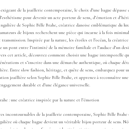
 exigeant de la joaillerie contemporaine, le choix d’une bague dépasse 
’esthétisme pour devenir un acte porteur de sens, d’émotion et d’héri
singulière de Sophie Bille Brahe, créatrice danoise emblématique du lux
’amateurs de bijoux recherchent une pièce qui incarne à la fois minima
transmission. Inspirée par la nature, les étoiles et l’océan, la créatric
 un pont entre l’intimité de la mémoire familiale et l’audace d’un des
vers cet article, découvrez comment choisir une bague intemporelle qu
générations et s’inscrire dans une démarche authentique, où chaque dét
lière. Entre slow fashion, héritage, et quête de sens, embarquez pour u
ation joaillière selon Sophie Bille Brahe, et apprenez à reconnaître un
engagement durable et d’une élégance universelle.
rahe : une créatrice inspirée par la nature et l’émotion
res incontournables de la joaillerie contemporaine, Sophie Bille Brahe
gulière où chaque bague devient un véritable bijou porteur de sens. Né