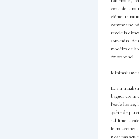
Danemark, cett
cœur de la nat
éléments natu
comme une ode 
révèle la dime
souvenirs, de 
modèles de lux
émotionnel.
Minimalisme e
Le minimalism
bagues comme d
l’exubérance, 
quête de puret
sublime la val
le mouvement d
n’est pas seul