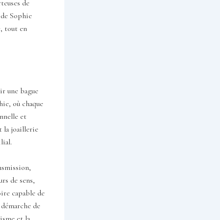
rteuses de
e de Sophie
, tout en
sir une bague
hie, où chaque
nnelle et
 la joaillerie
ial.
nsmission,
urs de sens,
oire capable de
a démarche de
isme et la