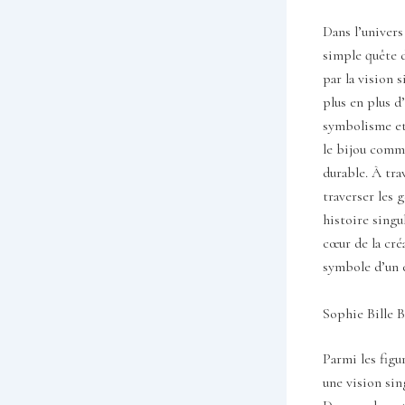
Dans l’univers
simple quête d
par la vision 
plus en plus d
symbolisme et 
le bijou comme
durable. À tra
traverser les 
histoire singu
cœur de la cré
symbole d’un 
Sophie Bille B
Parmi les figu
une vision sin