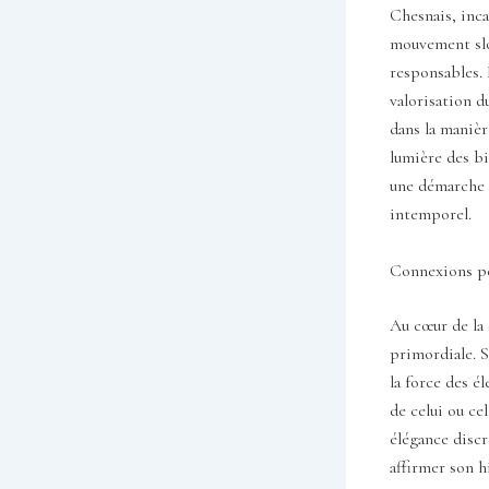
Chesnais, inca
mouvement slo
responsables. 
valorisation d
dans la manièr
lumière des bi
une démarche 
intemporel.
Connexions pe
Au cœur de la 
primordiale. S
la force des é
de celui ou ce
élégance discr
affirmer son h