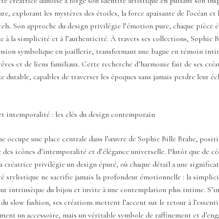
e créatrice danoise a forgé son identité artistique en puisant son ins
ure, explorant les mystères des étoiles, la force apaisante de l’océan et 
rels. Son approche du design privilégie l’émotion pure, chaque pièce 
à la simplicité et à l’authenticité. À travers ses collections, Sophie B
nsion symbolique en joaillerie, transformant une bague en témoin int
rêves et de liens familiaux. Cette recherche d’harmonie fait de ses créa
e durable, capables de traverser les époques sans jamais perdre leur éc
t intemporalité : les clés du design contemporain
e occupe une place centrale dans l’œuvre de Sophie Bille Brahe, posit
es icônes d’intemporalité et d’élégance universelle. Plutôt que de cé
la créatrice privilégie un design épuré, où chaque détail a une significa
é stylistique ne sacrifie jamais la profondeur émotionnelle : la simplici
eur intrinsèque du bijou et invite à une contemplation plus intime. S’i
u slow fashion, ses créations mettent l’accent sur le retour à l’essenti
ement un accessoire, mais un véritable symbole de raffinement et d’en