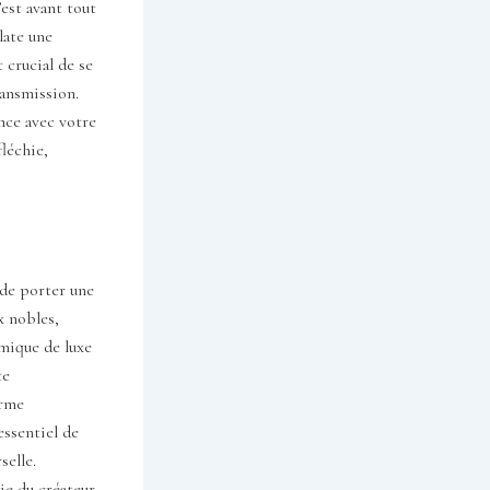
est avant tout
late une
 crucial de se
ransmission.
nce avec votre
fléchie,
 de porter une
x nobles,
amique de luxe
te
orme
essentiel de
selle.
ie du créateur