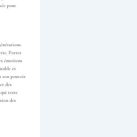
nsée pour
générations.
erie. Porter
les émotions
urable et
nt son pouvoir
ier des
 qui reste
ssion des