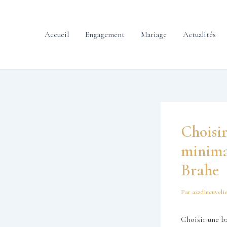
contenu
Aller
principal
au
contenu
Accueil
Engagement
Mariage
Actualités
Choisir
minima
Brahe
Par
azzdincuveli
Choisir une b