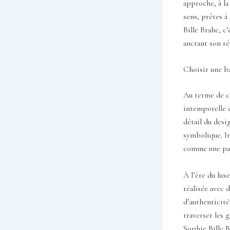
approche, à la
sens, prêtes à
Bille Brahe, c
ancrant son ré
Choisir une ba
Au terme de ce
intemporelle d
détail du desi
symbolique. Ins
comme une pass
À l’ère du lux
réalisée avec 
d’authenticité
traverser les 
Sophie Bille B