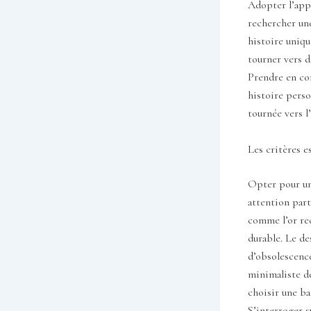
Adopter l’appr
rechercher un
histoire uniqu
tourner vers d
Prendre en co
histoire perso
tournée vers l’
Les critères e
Opter pour une
attention part
comme l’or rec
durable. Le de
d’obsolescence
minimaliste de
choisir une bag
S’interroger s