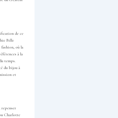
ification de ce
hie Bille
 fashion, où la
références à la
 du temps.
té du bijou à
mission et
à repenser
ou Charlotte