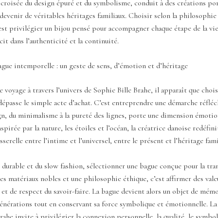
 croisée du design épuré et du symbolisme, conduit à des créations po
 devenir de véritables héritages familiaux. Choisir selon la philosophi
’est privilégier un bijou pensé pour accompagner chaque étape de la vie
cit dans l’authenticité et la continuité.
gue intemporelle : un geste de sens, d’émotion et d’héritage
 voyage à travers l’univers de Sophie Bille Brahe, il apparaît que choi
épasse le simple acte d’achat. C’est entreprendre une démarche réfléc
gn, du minimalisme à la pureté des lignes, porte une dimension émotio
pirée par la nature, les étoiles et l’océan, la créatrice danoise redéfinit
erelle entre l’intime et l’universel, entre le présent et l’héritage famil
e durable et du slow fashion, sélectionner une bague conçue pour la tra
des matériaux nobles et une philosophie éthique, c’est affirmer des vale
 et de respect du savoir-faire. La bague devient alors un objet de mém
générations tout en conservant sa force symbolique et émotionnelle. L
rahe invite à privilégier la connexion personnelle, la qualité, le symbol