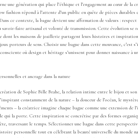
rne une génération qui place l’éthique et l’engagement au cœur de la cr
w fashion répond à l’attente d’un public en quête de pièces durables 
Dans ce contexte, la bague devient une affirmation de valeurs : respect 
u savoir-faire artisanal et volonté de transmission. Cette évolution se re
e dont les maisons de joaillerie partagent leurs histoires et inspiratio
joux porteurs de sens. Choisir une bague dans cette mouvance, c’est s’
consciente où design et héritage s’unissent pour donner naissance à u
rsonnelles et ancrage dans la nature
création de Sophie Bille Brahe, la relation intime entre le bijou et son
’inspirant constamment de la nature – la douceur de l’océan, le mystère
léments – la créatrice imagine chaque bague comme une extension de l’
lle qui la porte. Cette inspiration se concrétise par des formes organiq
ète, traversant le temps. Sélectionner une bague dans cette perspective
istoire personnelle tout en célébrant la beauté universelle du monde na