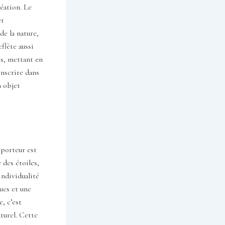
éation. Le
et
de la nature,
flète aussi
ns, mettant en
inscrire dans
n objet
 porteur est
 des étoiles,
individualité
ues et une
, c’est
turel. Cette