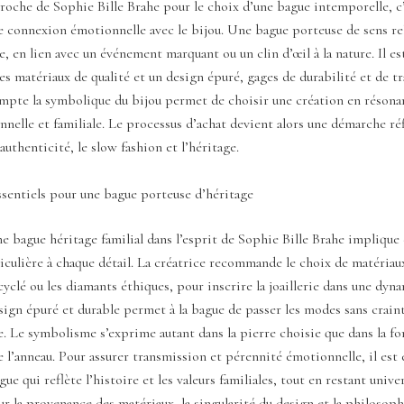
oche de Sophie Bille Brahe pour le choix d’une bague intemporelle, c’
e connexion émotionnelle avec le bijou. Une bague porteuse de sens re
e, en lien avec un événement marquant ou un clin d’œil à la nature. Il est
es matériaux de qualité et un design épuré, gages de durabilité et de t
mpte la symbolique du bijou permet de choisir une création en résona
nnelle et familiale. Le processus d’achat devient alors une démarche ré
authenticité, le slow fashion et l’héritage.
ssentiels pour une bague porteuse d’héritage
 bague héritage familial dans l’esprit de Sophie Bille Brahe implique
iculière à chaque détail. La créatrice recommande le choix de matériau
yclé ou les diamants éthiques, pour inscrire la joaillerie dans une dyn
sign épuré et durable permet à la bague de passer les modes sans crain
. Le symbolisme s’exprime autant dans la pierre choisie que dans la f
 l’anneau. Pour assurer transmission et pérennité émotionnelle, il est 
ue qui reflète l’histoire et les valeurs familiales, tout en restant univer
ur la provenance des matériaux, la singularité du design et la philosoph