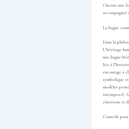
Choisir une ba
accompagner ch
La bague comm
Dans la philos
L’héritage fami
une bague héri
liés à l’histo
encourage à ch
symbolique et 
modèles pensés
intemporel. Ai
émotions et de
Conseils pour