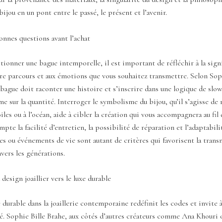
bijou en un pont entre le passé, le présent et l’avenir.
onnes questions avant l’achat
tionner une bague intemporelle, il est important de réfléchir à la sign
re parcours et aux émotions que vous souhaitez transmettre. Selon Sop
bague doit raconter une histoire et s’inscrire dans une logique de slow
me sur la quantité. Interroger le symbolisme du bijou, qu’il s’agisse de 
oiles ou à l’océan, aide à cibler la création qui vous accompagnera au fil
pte la facilité d’entretien, la possibilité de réparation et l’adaptabili
les ou événements de vie sont autant de critères qui favorisent la trans
avers les générations.
design joaillier vers le luxe durable
e durable dans la joaillerie contemporaine redéfinit les codes et invite 
é. Sophie Bille Brahe, aux côtés d’autres créateurs comme Ana Khouri 