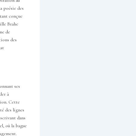
piration au
la poésie des
étant conçue
ille Brahe
ime de
tions des
lat
ionnant ses
der à
tion. Cette
té des lignes
nscrivant dans
el, où la bague
gagement.