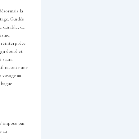
désormais la
tage. Guidés
e durable, de
lisme,
e réinterprète
ign épuré et
i saura
ail raconte une
n voyage au
e bague
 s’impose par
e au