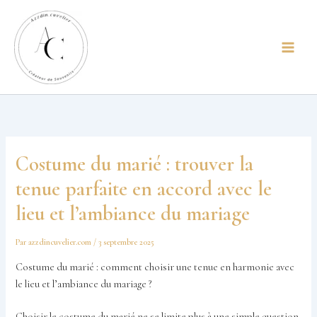
Aller
principal
au
contenu
Costume du marié : trouver la
tenue parfaite en accord avec le
lieu et l’ambiance du mariage
Par
azzdincuvelier.com
/
3 septembre 2025
Costume du marié : comment choisir une tenue en harmonie avec
le lieu et l’ambiance du mariage ?
Choisir le costume du marié ne se limite plus à une simple question