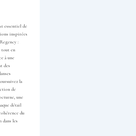
t essentiel de
ions inspirées
 Regency :
, tout en
ce à une
nt des
danses
oursuivez la
ection de
octurne, une
aque détail
 cohérence du
n dans les