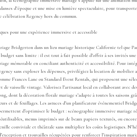
Enfin, la scénographie immersive mariage s’appuie sur une animation mu
 danses d’époque et une mise en lumière spectaculaire, pour transport
ne célébration Regency hors du commun.
iques pour une expérience immersive et accessible
riage Bridgerton dans un lieu mariage historique Californie tel que P
budget sans limite : il est tout à fait possible d’offrir à ses invités un
iage mémorable en conciliant authenticité et accessibilité. Pour inté
egency sans exploser les dépenses, privilégiez la location de mobilier 
comme Frances Lane ou Standard Event Rentals, qui proposent une sélec
t de vaisselle vintage. Valorisez l’artisanat local en collaborant avec de
ng, dont la décoration florale mariage s’adapte à toutes les saisons grâ
leurs et de feuillages. Les astuces d’un planificateur événementiel Brid
ermettent d’optimiser le budget : scénographie immersive mariage ré
éutilisables, menus imprimés sur de beaux papiers texturés, ou encore
enille conviviale et théâtrale sans multiplier les coûts logistiques. N’hé
’exception et trouvailles récupérées pour renforcer l’inspiration mar