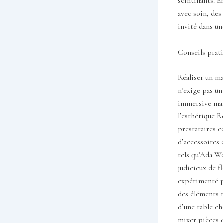
scintillants. 
avec soin, des
invité dans u
Conseils prat
Réaliser un ma
n’exige pas un 
immersive mar
l’esthétique R
prestataires 
d’accessoires e
tels qu’Ada Wo
judicieux de f
expérimenté p
des éléments r
d’une table ch
mixer pièces d