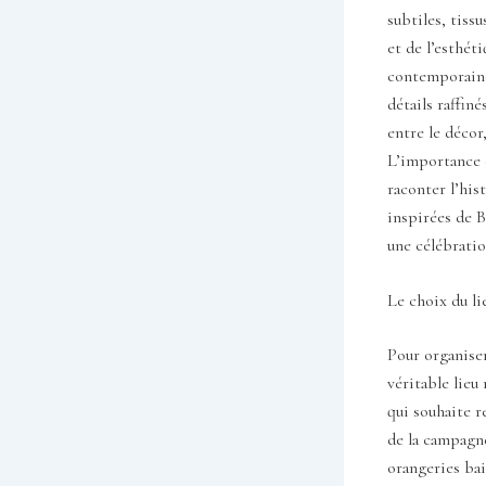
subtiles, tiss
et de l’esthét
contemporaines
détails raffin
entre le décor
L’importance d
raconter l’his
inspirées de B
une célébrati
Le choix du li
Pour organiser
véritable lie
qui souhaite r
de la campagne
orangeries ba