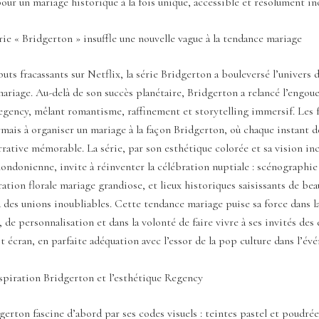
our un mariage historique à la fois unique, accessible et résolument in
rie « Bridgerton » insuffle une nouvelle vague à la tendance mariage
uts fracassants sur Netflix, la série Bridgerton a bouleversé l’univers 
mariage. Au-delà de son succès planétaire, Bridgerton a relancé l’engo
egency, mêlant romantisme, raffinement et storytelling immersif. Les 
mais à organiser un mariage à la façon Bridgerton, où chaque instant d
rative mémorable. La série, par son esthétique colorée et sa vision inc
londonienne, invite à réinventer la célébration nuptiale : scénographi
ation florale mariage grandiose, et lieux historiques saisissants de be
à des unions inoubliables. Cette tendance mariage puise sa force dans l
, de personnalisation et dans la volonté de faire vivre à ses invités de
t écran, en parfaite adéquation avec l’essor de la pop culture dans l’év
spiration Bridgerton et l’esthétique Regency
gerton fascine d’abord par ses codes visuels : teintes pastel et poudrée