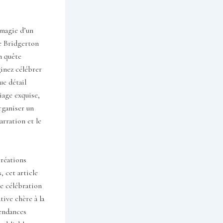
 magie d’un
e Bridgerton
n quête
inez célébrer
ue détail
iage exquise,
rganiser un
arration et le
créations
 cet article
ne célébration
ive chère à la
tendances