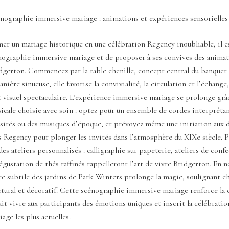
énographie immersive mariage : animations et expériences sensorielles
er un mariage historique en une célébration Regency inoubliable, il es
énographie immersive mariage et de proposer à ses convives des animat
idgerton. Commencez par la table chenille, concept central du banquet
nière sinueuse, elle favorise la convivialité, la circulation et l’échange
t visuel spectaculaire. L’expérience immersive mariage se prolonge grâ
cale choisie avec soin : optez pour un ensemble de cordes interpréta
isités ou des musiques d’époque, et prévoyez même une initiation aux 
s Regency pour plonger les invités dans l’atmosphère du XIXe siècle. P
des ateliers personnalisés : calligraphie sur papeterie, ateliers de conf
gustation de thés raffinés rappelleront l’art de vivre Bridgerton. En n
e subtile des jardins de Park Winters prolonge la magie, soulignant ch
ectural et décoratif. Cette scénographie immersive mariage renforce la
fait vivre aux participants des émotions uniques et inscrit la célébratio
age les plus actuelles.