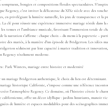
us somptueux, bougies et compositions florales spectaculaires. S’inspire
ique Regency, c’est inviter la délicatesse du XIXe siècle avec des touche
, en privilégiant la lumière naturelle, les jeux de transparence et la p
és. La clé pour réussir une expérience immersive mariage réside dans la
, les tenues et l’ambiance musicale, favorisant l’immersion totale de ch
e la narration s’affirme : chaque choix – du menu à la papeterie – part
toire des mariés, à la manière d’un épisode de Bridgerton. Les idées ma
ridgerton séduisent par leur capacité à marier tradition et innovation,
on Regency résolument moderne.
eu : Park Winters, mariage entre histoire et modernité
 un mariage Bridgerton authentique, le choix du lieu est déterminant.
u mariage historique Californie, s’impose comme une référence inconto
ecréer l’atmosphère Regency. Ce domaine, où l’histoire côtoie le char
 californienne, offre un décor idyllique : jardins luxuriants, manoir vic
ignées de lumière et espaces modulables pour des scénographies immer