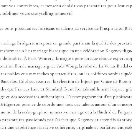
tant vos contraintes, et pensez à choisir vos prestataires pour leur cap
 sublimer votre storytelling immersif.
es bons prestataires : artisans et talents au service de l’inspiration Br
 mariage Bridgerton repose en grande partie sur la qualité des prestata
ansformer un lieu mariage historique en une célébration Regency dign
 de la série. À Park Winters, la magie opère lorsque chaque expert ap
coration florale mariage signée Ada Wong, la robe de La Venus Bridal 
res nobles et aux manches spectaculaires, ou les coiffures sophistiqué
 Banuelos. Côté accessoires, la sélection de bijoux par Grace de Bloom
andis que Frances Lane et Standard Event Rentals subliment l’espace grâ
age et des accessoires authentiques. L’accompagnement d’un planificat
Bridgerton permet de coordonner tous ces talents autour d’un concept
armonie de la scénographie immersive mariage et à la fluidité de l’organi
s prestataires passionnés par l’esthétique Regency et attentifs au story
tit une expérience narrative cohérente, originale et parfaitement exé