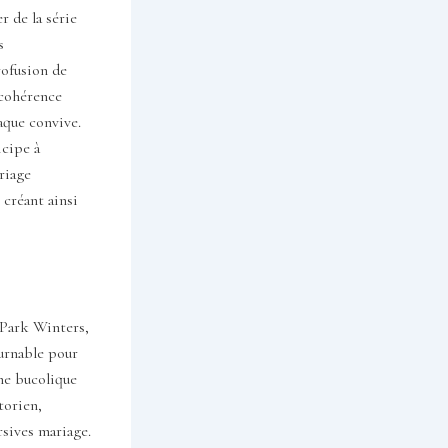
r de la série
s
rofusion de
 cohérence
aque convive.
icipe à
riage
 créant ainsi
 Park Winters,
urnable pour
me bucolique
torien,
sives mariage.