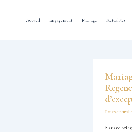
contenu
Aller
principal
au
contenu
Accueil
Engagement
Mariage
Actualités
Mariag
Regency
d’exce
Par
azzdincuveli
Mariage Bridg