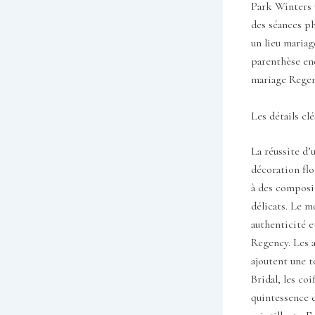
Park Winters v
des séances ph
un lieu mariag
parenthèse enc
mariage Regen
Les détails cl
La réussite d’
décoration flo
à des composit
délicats. Le m
authenticité e
Regency. Les a
ajoutent une t
Bridal, les co
quintessence d