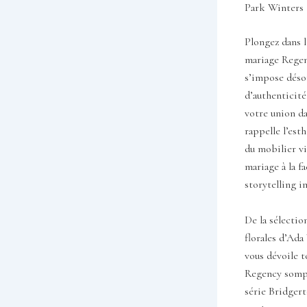
Park Winters
Plongez dans l
mariage Regen
s’impose déso
d’authenticit
votre union da
rappelle l’est
du mobilier vi
mariage à la f
storytelling i
De la sélectio
florales d’Ada
vous dévoile t
Regency sompt
série Bridgerto