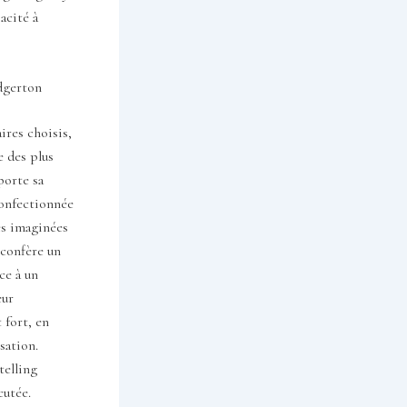
acité à
idgerton
ires choisis,
e des plus
porte sa
confectionnée
es imaginées
 confère un
ce à un
eur
 fort, en
sation.
telling
cutée.