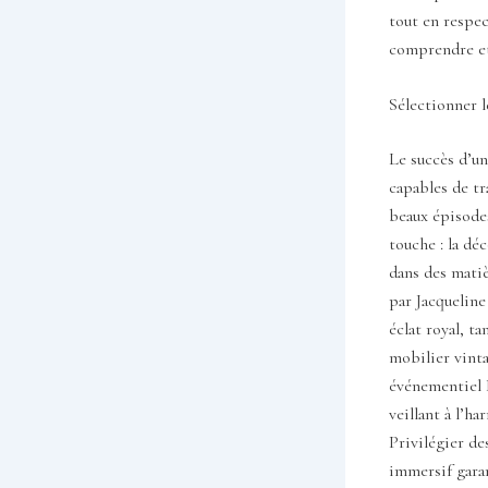
tout en respec
comprendre et
Sélectionner l
Le succès d’un
capables de tr
beaux épisodes
touche : la dé
dans des matiè
par Jacqueline
éclat royal, t
mobilier vint
événementiel 
veillant à l’h
Privilégier de
immersif garan