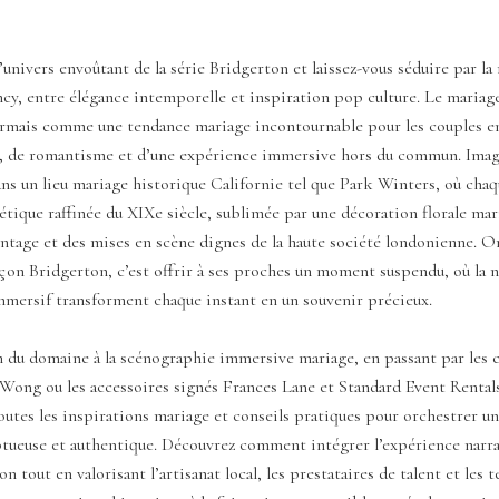
’univers envoûtant de la série Bridgerton et laissez-vous séduire par la
cy, entre élégance intemporelle et inspiration pop culture. Le mariag
rmais comme une tendance mariage incontournable pour les couples e
é, de romantisme et d’une expérience immersive hors du commun. Imag
ns un lieu mariage historique Californie tel que Park Winters, où chaq
hétique raffinée du XIXe siècle, sublimée par une décoration florale mar
ntage et des mises en scène dignes de la haute société londonienne. O
açon Bridgerton, c’est offrir à ses proches un moment suspendu, où la n
mmersif transforment chaque instant en un souvenir précieux.
n du domaine à la scénographie immersive mariage, en passant par les 
 Wong ou les accessoires signés Frances Lane et Standard Event Rentals,
outes les inspirations mariage et conseils pratiques pour orchestrer u
ueuse et authentique. Découvrez comment intégrer l’expérience narrat
n tout en valorisant l’artisanat local, les prestataires de talent et les 