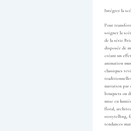
Intégrer la sc
Pour transform
soigner la sc
de la série Br
disposée de ma
créant un effe
animation musi
classiques rev
traditionnelle
narration par 
bouquets ou dé
mise en lumièr
floral, archit
storytelling, 
tendances mari