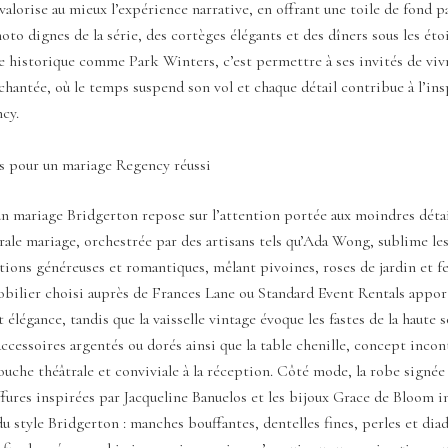
alorise au mieux l’expérience narrative, en offrant une toile de fond p
oto dignes de la série, des cortèges élégants et des dîners sous les éto
e historique comme Park Winters, c’est permettre à ses invités de viv
hantée, où le temps suspend son vol et chaque détail contribue à l’ins
cy.
és pour un mariage Regency réussi
un mariage Bridgerton repose sur l’attention portée aux moindres détai
rale mariage, orchestrée par des artisans tels qu’Ada Wong, sublime le
ions généreuses et romantiques, mêlant pivoines, roses de jardin et fe
obilier choisi auprès de Frances Lane ou Standard Event Rentals appor
t élégance, tandis que la vaisselle vintage évoque les fastes de la haute 
ccessoires argentés ou dorés ainsi que la table chenille, concept incon
ouche théâtrale et conviviale à la réception. Côté mode, la robe signé
iffures inspirées par Jacqueline Banuelos et les bijoux Grace de Bloom i
u style Bridgerton : manches bouffantes, dentelles fines, perles et di