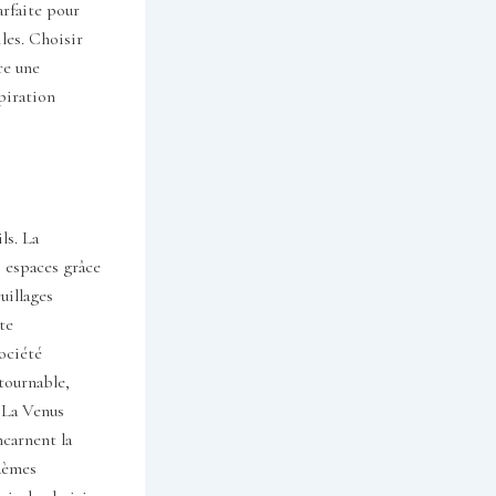
arfaite pour
iles. Choisir
re une
piration
ls. La
s espaces grâce
uillages
te
société
tournable,
e La Venus
ncarnent la
adèmes