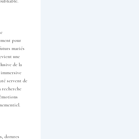
oubliable.
de
uement pour
futurs mariés
evient une
lusive de la
e immersive
auté servent de
a recherche
s émotions
énementiel.
s, dorures