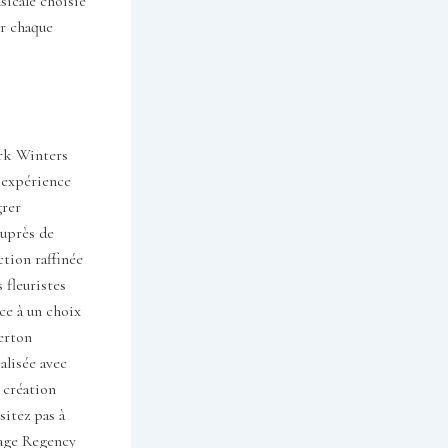
sicale choisie
er chaque
ark Winters
e expérience
grer
auprès de
tion raffinée
s fleuristes
ce à un choix
gerton
alisée avec
 création
sitez pas à
iage Regency