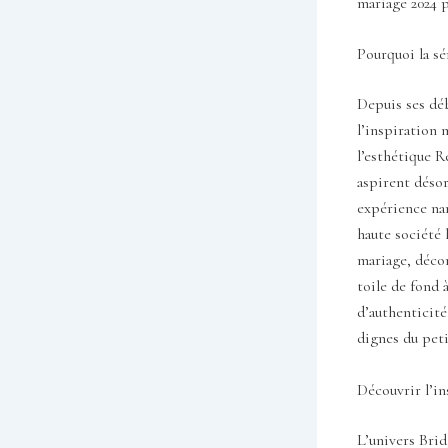
mariage 2024 p
Pourquoi la sé
Depuis ses déb
l’inspiration 
l’esthétique R
aspirent désor
expérience nar
haute société 
mariage, décor
toile de fond 
d’authenticité
dignes du peti
Découvrir l’in
L’univers Brid