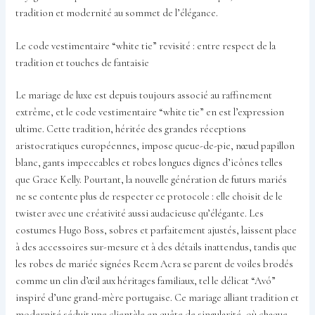
tradition et modernité au sommet de l’élégance.
Le code vestimentaire “white tie” revisité : entre respect de la
tradition et touches de fantaisie
Le mariage de luxe est depuis toujours associé au raffinement
extrême, et le code vestimentaire “white tie” en est l’expression
ultime. Cette tradition, héritée des grandes réceptions
aristocratiques européennes, impose queue-de-pie, nœud papillon
blanc, gants impeccables et robes longues dignes d’icônes telles
que Grace Kelly. Pourtant, la nouvelle génération de futurs mariés
ne se contente plus de respecter ce protocole : elle choisit de le
twister avec une créativité aussi audacieuse qu’élégante. Les
costumes Hugo Boss, sobres et parfaitement ajustés, laissent place
à des accessoires sur-mesure et à des détails inattendus, tandis que
les robes de mariée signées Reem Acra se parent de voiles brodés
comme un clin d’œil aux héritages familiaux, tel le délicat “Avó”
inspiré d’une grand-mère portugaise. Ce mariage alliant tradition et
modernité séduit une clientèle en quête de singularité, où chaque