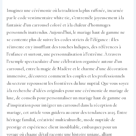
Imaginez une cérémonie où la tradition la plus raffinée, incarnée
par le code vestimentaire white tie, s’entremêle joyeusement à la
fantaisie d’un carrousel coloré et à la chaleur d’hommages
personnels inattendus. Aujourd’hui, le mariage haut de gamme ne
se contente plus de suivre les codes stricts de l’élégance : il les
réinvente en y insufflant des touches ludiques, des références à
l’enfance et surtout, une personnalisation à l’extrême. À travers
l’exemple spectaculaire d’une célébration organisée autour d’un
carrousel, entre la magie de Madère et le charme d’une décoration
immersive, découvrez comment les couples et les professionnels
du secteur repoussent les frontières du luxe nuptial. Que vous soyez
à la recherche d’idées originales pour une cérémonie de mariage de
luxe, de conseils pour personnaliser un mariage haut de gamme ou
d’inspiration pour intégrer un carrousel dans la réception de
mariage, cet article vous guidera au cœur des tendances 2025. Entre
héritage familial, créativité multiculturelle, mode nuptiale de
prestige et expérience client inoubliable, embarquez pour un
voyage où chaque détail raconte une histoire unique, alliant