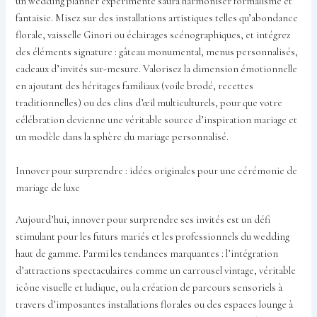
un wedding planner expérimenté saura harmoniser formalisme et
fantaisie. Misez sur des installations artistiques telles qu’abondance
florale, vaisselle Ginori ou éclairages scénographiques, et intégrez
des éléments signature : gâteau monumental, menus personnalisés,
cadeaux d’invités sur-mesure. Valorisez la dimension émotionnelle
en ajoutant des héritages familiaux (voile brodé, recettes
traditionnelles) ou des clins d’œil multiculturels, pour que votre
célébration devienne une véritable source d’inspiration mariage et
un modèle dans la sphère du mariage personnalisé.
Innover pour surprendre : idées originales pour une cérémonie de
mariage de luxe
Aujourd’hui, innover pour surprendre ses invités est un défi
stimulant pour les futurs mariés et les professionnels du wedding
haut de gamme. Parmi les tendances marquantes : l’intégration
d’attractions spectaculaires comme un carrousel vintage, véritable
icône visuelle et ludique, ou la création de parcours sensoriels à
travers d’imposantes installations florales ou des espaces lounge à