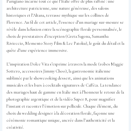
Parugiano incarne tout ce que l’Italie offre de plus raffiné : une
architecture patricienne, une nature généreuse, des salons
historiques et l’Altana, terrasse mythique sur les collines de
Florence. Au fil de cet article, l’essence d’un mariage sur-mesure se
révèle dans la fusion entre la scénographie florale personnalisée, le
choix de prestataires d’exception (Greta Sagona, Samantha
Rivieccio, Memento Story Film & Lec Patoku), le goût du détail et la
quête d’une expérience immersive.
L’inspiration Dolce Vita s’exprime à travers la mode (robes Maggie
Sottero, accessoires Jimmy Choo), la gastronomie italienne
sublimée par le showcooking dessert, ainsi que les animations
musicales et les bars à cocktails signatures de Caffè21. La tendance
des mariages haut de gamme en Italie met à l’honneur le retour de la
photographie argentique et de la vidéo Super 8, pour magnifier
l’instant et raconter l’émotion sur pellicule. Chaque élément, du
choix du wedding designer à la décoration florale, façonne une
cérémonie romantique unique, ancrée dans l’authenticité et la
créativité.