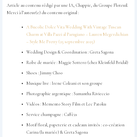
Article au contenu rédigé par une IA, Chappie, du Groupe Floteuil.
Merci à l’auteur(e) du contenu original :
A Bucolic Dolce Vita Wedding With Vintage Tuscan
Charm at Villa Pazzi al Parugiano – Lauren Megerdichian
– Style Me Pretty (25 septembre 2025)
Wedding Design & Coordination : Greta Sagona
Robe de mariée : Maggie Sottero (chez Kleinfeld Bridal)
Shoes : Jimmy Choo
Musique live : Irene Colzani et son groupe
Photographie argentique : Samantha Rivieccio
Vidéos : Memento Story Film et Lec Patoku
Service champagne : Caffè21
Motif floral, papeterie et cadeaux invités : co-création
Carina (la mariée) & Greta Sagona