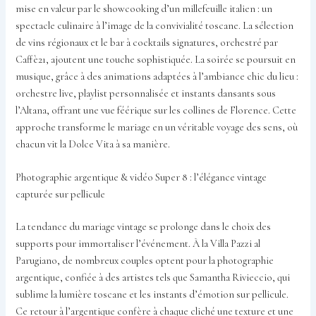
mise en valeur par le showcooking d’un millefeuille italien : un
spectacle culinaire à l’image de la convivialité toscane. La sélection
de vins régionaux et le bar à cocktails signatures, orchestré par
Caffè21, ajoutent une touche sophistiquée. La soirée se poursuit en
musique, grâce à des animations adaptées à l’ambiance chic du lieu :
orchestre live, playlist personnalisée et instants dansants sous
l’Altana, offrant une vue féérique sur les collines de Florence. Cette
approche transforme le mariage en un véritable voyage des sens, où
chacun vit la Dolce Vita à sa manière.
Photographie argentique & vidéo Super 8 : l’élégance vintage
capturée sur pellicule
La tendance du mariage vintage se prolonge dans le choix des
supports pour immortaliser l’événement. À la Villa Pazzi al
Parugiano, de nombreux couples optent pour la photographie
argentique, confiée à des artistes tels que Samantha Rivieccio, qui
sublime la lumière toscane et les instants d’émotion sur pellicule.
Ce retour à l’argentique confère à chaque cliché une texture et une