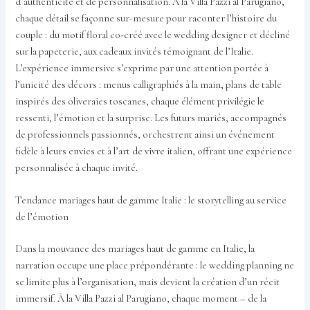
d’authenticité et de personnalisation. À la Villa Pazzi al Parugiano,
chaque détail se façonne sur-mesure pour raconter l’histoire du
couple : du motif floral co-créé avec le wedding designer et décliné
sur la papeterie, aux cadeaux invités témoignant de l’Italie.
L’expérience immersive s’exprime par une attention portée à
l’unicité des décors : menus calligraphiés à la main, plans de table
inspirés des oliveraies toscanes, chaque élément privilégie le
ressenti, l’émotion et la surprise. Les futurs mariés, accompagnés
de professionnels passionnés, orchestrent ainsi un événement
fidèle à leurs envies et à l’art de vivre italien, offrant une expérience
personnalisée à chaque invité.
Tendance mariages haut de gamme Italie : le storytelling au service
de l’émotion
Dans la mouvance des mariages haut de gamme en Italie, la
narration occupe une place prépondérante : le wedding planning ne
se limite plus à l’organisation, mais devient la création d’un récit
immersif. À la Villa Pazzi al Parugiano, chaque moment – de la