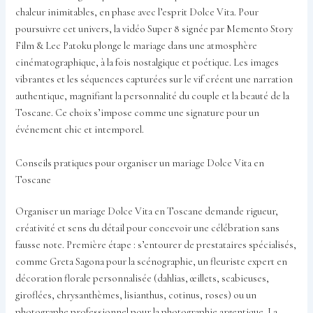
chaleur inimitables, en phase avec l’esprit Dolce Vita. Pour
poursuivre cet univers, la vidéo Super 8 signée par Memento Story
Film & Lec Patoku plonge le mariage dans une atmosphère
cinématographique, à la fois nostalgique et poétique. Les images
vibrantes et les séquences capturées sur le vif créent une narration
authentique, magnifiant la personnalité du couple et la beauté de la
Toscane. Ce choix s’impose comme une signature pour un
événement chic et intemporel.
Conseils pratiques pour organiser un mariage Dolce Vita en
Toscane
Organiser un mariage Dolce Vita en Toscane demande rigueur,
créativité et sens du détail pour concevoir une célébration sans
fausse note. Première étape : s’entourer de prestataires spécialisés,
comme Greta Sagona pour la scénographie, un fleuriste expert en
décoration florale personnalisée (dahlias, œillets, scabieuses,
giroflées, chrysanthèmes, lisianthus, cotinus, roses) ou un
photographe professionnel pour la photographie argentique. La