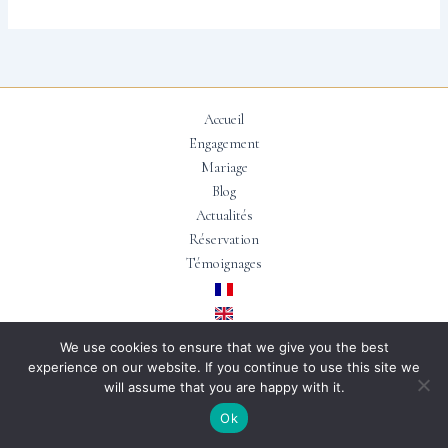
Accueil
Engagement
Mariage
Blog
Actualités
Réservation
Témoignages
We use cookies to ensure that we give you the best
experience on our website. If you continue to use this site we
Copyright © 2026 | Conçu par
Floteuil EI
will assume that you are happy with it.
Ok