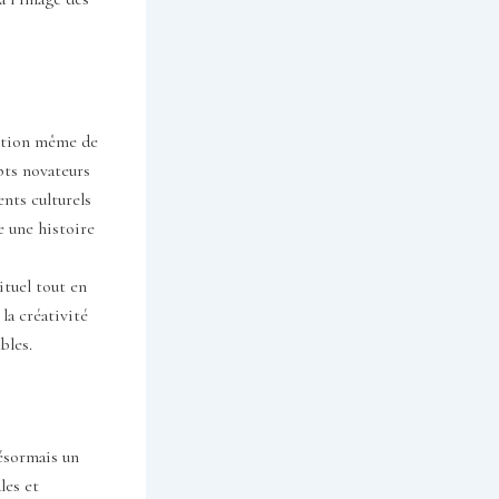
eption même de
pts novateurs
nts culturels
 une histoire
ituel tout en
 la créativité
bles.
ésormais un
les et