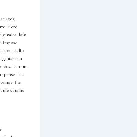
ariages,
velle ère
iginales, loin
 s’impose
c son studio
organiser un
fondes. Dans un
repense l’art
m comme The
émonie comme
de