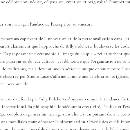
une célébration inédite, où passion, émotion et originalité l’emportent
r son mariage : l’audace de l’exception sur-mesure
e panorama captivant de l’innovation et de la personnalisation dans l’o
paraît clairement que l’approche de Billy Folchetti bouleverse les cod
. En proposant une cérémonie à l’image du couple – reflet authentique
eurs passions et de leur culture –, il démontre que l’organisation ne se l
 de traditions, mais devient une expérience unique et sur-mesure. Loin
orchestrée par Studio Luxe s’affirme comme une célébration originale,
nt personnelle.
r-mesure défendu par Billy Folchetti s’impose comme la tendance fort
international. Sa philosophie, fondée sur la créativité, l’audace et l’exc
que couple à organiser un mariage sans clichés, en puisant dans le co
tions mondiales pour dépasser l’uniformisation. Grâce à des outils in
ium, il devient possible de personnaliser chaque aspect de l’événemen