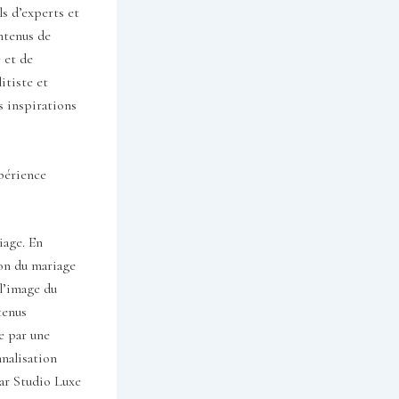
ls d’experts et
ntenus de
 et de
itiste et
s inspirations
xpérience
iage. En
ion du mariage
l’image du
tenus
e par une
nnalisation
par Studio Luxe