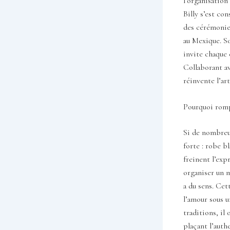
l’organisation
Billy s’est co
des cérémonie
au Mexique. So
invite chaque 
Collaborant av
réinvente l’ar
Pourquoi rompr
Si de nombreu
forte : robe b
freinent l’exp
organiser un m
a du sens. Cet
l’amour sous u
traditions, il
plaçant l’auth