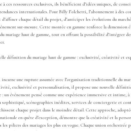
ce à ces ressources exclusives, ils bénéficient d’idées uniques, de consei
tendances internationales. Pour Billy Folchetti, l’abonnement à des co
 d’affiner chaque détail du projet, d’anticiper les évolutions du marché
événement sur-mesure. Cette montée en gamme renforce la dimension él
du mariage haut de gamme, tout en offrant la possibilité d’intégrer de
er.
lle définition du mariage haut de gamme : exclusivité, créativité et e
i incarne une rupture assumée avec l’organisation traditionnelle du mar
tivité, exclusivité et personnalisation, il propose une nouvelle définit
 : un événement pensé comme une expérience immersive et intime, à 
 sophistiqué, scénographies inédites, services de conciergerie et con
hissent chaque projet dans le moindre détail. Cette approche, adopté
rnationale en quête d’exception, démontre que la créativité et la perso
 les piliers des mariages les plus en vogue. Chaque union orchestrée 