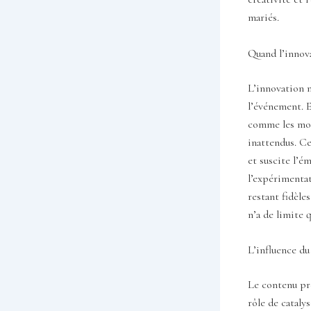
mariés.
Quand l’innova
L’innovation n
l’événement. E
comme les mood
inattendus. C
et suscite l’é
l’expérimentat
restant fidèles
n’a de limite 
L’influence d
Le contenu p
rôle de cataly