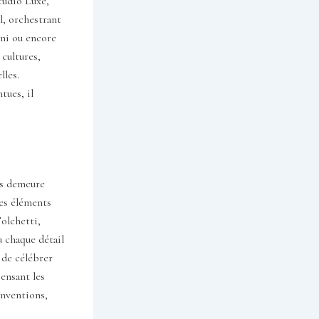
tudio Luxe,
l, orchestrant
Uni ou encore
cultures,
lles.
tues, il
es demeure
Ces éléments
Folchetti,
ù chaque détail
 de célébrer
ensant les
onventions,