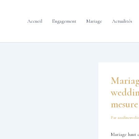
contenu
Aller
principal
au
contenu
Accueil
Engagement
Mariage
Actualités
Mariage
wedding
mesure 
Par
azzdincuveli
Mariage haut 