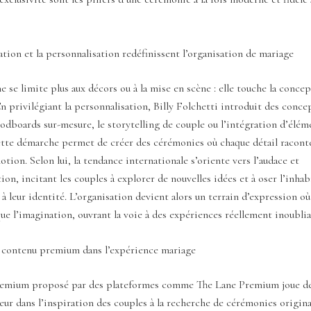
tion et la personnalisation redéfinissent l’organisation de mariage
e se limite plus aux décors ou à la mise en scène : elle touche la conc
n privilégiant la personnalisation, Billy Folchetti introduit des conce
boards sur-mesure, le storytelling de couple ou l’intégration d’éléme
ette démarche permet de créer des cérémonies où chaque détail raconte
motion. Selon lui, la tendance internationale s’oriente vers l’audace et
ion, incitant les couples à explorer de nouvelles idées et à oser l’inhab
 à leur identité. L’organisation devient alors un terrain d’expression où
que l’imagination, ouvrant la voie à des expériences réellement inoublia
u contenu premium dans l’expérience mariage
remium proposé par des plateformes comme The Lane Premium joue d
seur dans l’inspiration des couples à la recherche de cérémonies origina