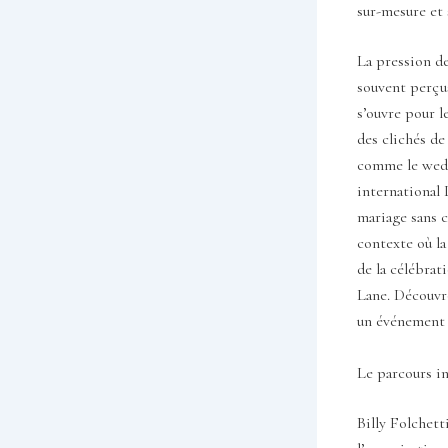
sur-mesure et 
La pression d
souvent perçus
s’ouvre pour l
des clichés de
comme le wedd
international 
mariage sans c
contexte où la
de la célébrat
Lane. Découvr
un événement u
Le parcours in
Billy Folchett