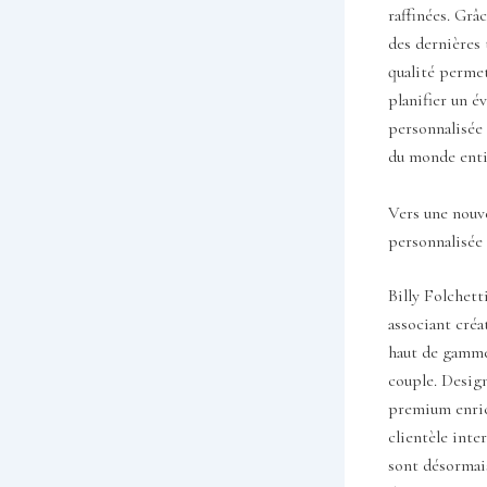
raffinées. Grâ
des dernières 
qualité permet
planifier un 
personnalisée 
du monde enti
Vers une nouve
personnalisée
Billy Folchett
associant créa
haut de gamme
couple. Design
premium enric
clientèle inte
sont désormais