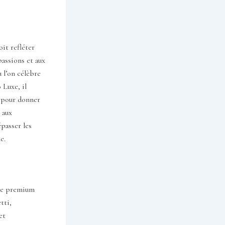
it refléter
passions et aux
 l’on célèbre
 Luxe, il
 pour donner
 aux
épasser les
e.
fre premium
tti,
et