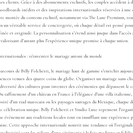
s clients. Grâce à des abonnements exclusifs, les couples accèdent à d
oodboards inédits et des inspirations internationales réservées à une 
tte montée du contenu exclusif, notamment via The Lane Premium, tra
en un véritable service de conciergerie, où chaque détail est pensé pour
inée et originale. La personnalisation s’étend ainsi jusque dans l’accès 
 valorisant d’autant plus l’expérience unique promise à chaque union.
nternationales : réinventer le mariage autour du monde
arcours de Billy Folchetti, le mariage haut de gamme s’enrichit aujour
uences venues des quatre coins du globe. Organiser un mariage sans clic
 diversité des cultures pour inventer des cérémonies qui dépassent le c
Du raffinement d’un château en France à l’élégance d’une villa italienne,
sité d’un riad marocain ou les paysages sauvages du Mexique, chaque 
ne célébration unique. Billy Folchetti et Studio Luxe repensent l’organ
e événement aux traditions locales tout en insufflant une expérience 
ne. Cette approche internationale nourrit une tendance où l’originalit
l’exclusivité sont les piliers d’une cérémonie à la fois moderne et fidèle