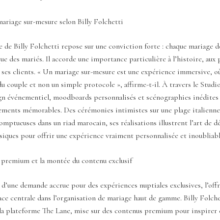
mariage sur-mesure selon Billy Folchetti
 de Billy Folchetti repose sur une conviction forte : chaque mariage do
que des mariés. Il accorde une importance particulière à l’histoire, aux 
 ses clients. « Un mariage sur-mesure est une expérience immersive, où
 du couple et non un simple protocole », affirme-t-il. À travers le Studio
gn événementiel, moodboards personnalisés et scénographies inédites
nements mémorables. Des cérémonies intimistes sur une plage italienne
omptueuses dans un riad marocain, ses réalisations illustrent l’art de d
siques pour offrir une expérience vraiment personnalisée et inoubliabl
 premium et la montée du contenu exclusif
e d’une demande accrue pour des expériences nuptiales exclusives, l’of
ce centrale dans l’organisation de mariage haut de gamme. Billy Folche
 la plateforme The Lane, mise sur des contenus premium pour inspirer 