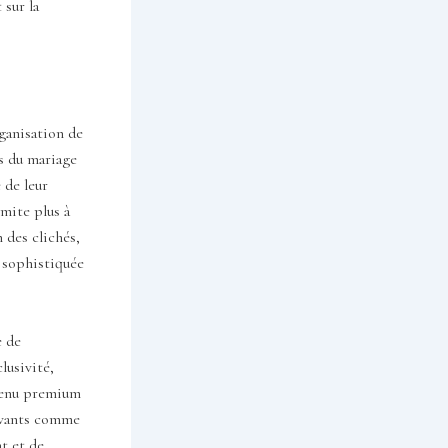
 sur la
rganisation de
es du mariage
 de leur
imite plus à
 des clichés,
 sophistiquée
e de
lusivité,
ntenu premium
novants comme
t et de