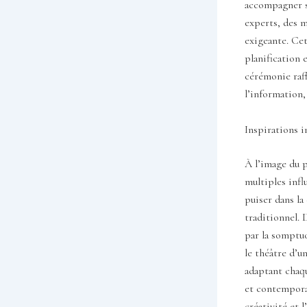
accompagner se
experts, des m
exigeante. Ce
planification 
cérémonie raff
l’information,
Inspirations i
À l’image du p
multiples infl
puiser dans la
traditionnel. 
par la somptuo
le théâtre d’u
adaptant chaqu
et contemporai
créativité et 