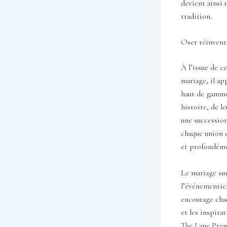
devient ainsi 
tradition.
Oser réinvente
À l’issue de c
mariage, il ap
haut de gamme
histoire, de l
une succession
chaque union 
et profondéme
Le mariage su
l’événementiel 
encourage cha
et les inspira
The Lane Prem