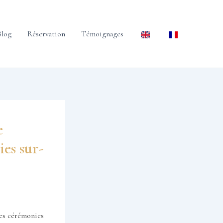
Blog
Réservation
Témoignages
e
es sur-
des cérémonies