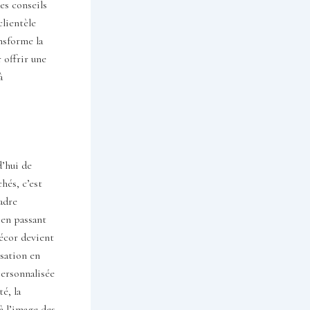
es conseils
clientèle
nsforme la
 offrir une
à
d’hui de
hés, c’est
adre
 en passant
décor devient
isation en
personnalisée
é, la
 à l’image des