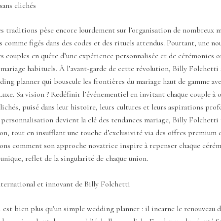
sans clichés
es traditions pèse encore lourdement sur l’organisation de nombreux m
 comme figés dans des codes et des rituels attendus. Pourtant, une nou
es couples en quête d’une expérience personnalisée et de cérémonies or
 mariage habituels. À l’avant-garde de cette révolution, Billy Folchetti
ing planner qui bouscule les frontières du mariage haut de gamme ave
Luxe. Sa vision ? Redéfinir l’événementiel en invitant chaque couple à 
lichés, puisé dans leur histoire, leurs cultures et leurs aspirations pro
 personnalisation devient la clé des tendances mariage, Billy Folchetti 
ion, tout en insufflant une touche d’exclusivité via des offres premiu
ons comment son approche novatrice inspire à repenser chaque cér
nique, reflet de la singularité de chaque union.
ternational et innovant de Billy Folchetti
i est bien plus qu’un simple wedding planner : il incarne le renouveau 