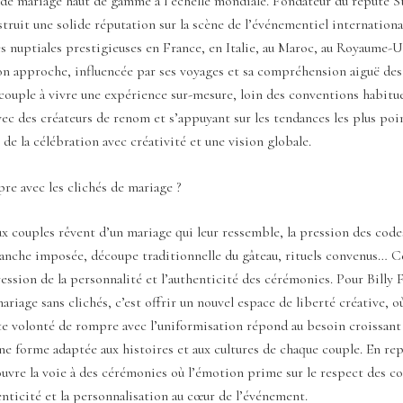
 de mariage haut de gamme à l’échelle mondiale. Fondateur du réputé S
nstruit une solide réputation sur la scène de l’événementiel internationa
s nuptiales prestigieuses en France, en Italie, au Maroc, au Royaume-
n approche, influencée par ses voyages et sa compréhension aiguë des 
couple à vivre une expérience sur-mesure, loin des conventions habitue
ec des créateurs de renom et s’appuyant sur les tendances les plus poin
t de la célébration avec créativité et une vision globale.
e avec les clichés de mariage ?
x couples rêvent d’un mariage qui leur ressemble, la pression des cod
lanche imposée, découpe traditionnelle du gâteau, rituels convenus… 
ression de la personnalité et l’authenticité des cérémonies. Pour Billy 
ariage sans clichés, c’est offrir un nouvel espace de liberté créative, o
te volonté de rompre avec l’uniformisation répond au besoin croissant
ne forme adaptée aux histoires et aux cultures de chaque couple. En rep
 ouvre la voie à des cérémonies où l’émotion prime sur le respect des c
enticité et la personnalisation au cœur de l’événement.