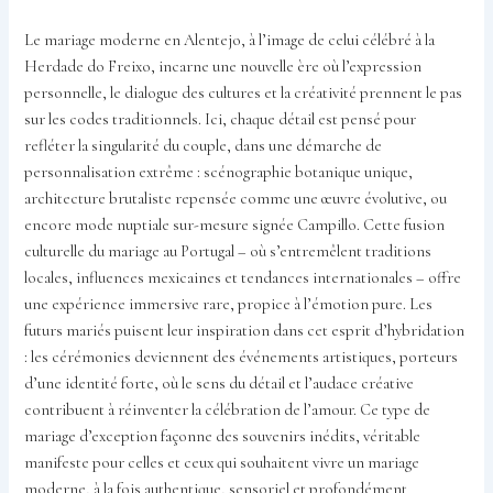
Le mariage moderne en Alentejo, à l’image de celui célébré à la
Herdade do Freixo, incarne une nouvelle ère où l’expression
personnelle, le dialogue des cultures et la créativité prennent le pas
sur les codes traditionnels. Ici, chaque détail est pensé pour
refléter la singularité du couple, dans une démarche de
personnalisation extrême : scénographie botanique unique,
architecture brutaliste repensée comme une œuvre évolutive, ou
encore mode nuptiale sur-mesure signée Campillo. Cette fusion
culturelle du mariage au Portugal – où s’entremêlent traditions
locales, influences mexicaines et tendances internationales – offre
une expérience immersive rare, propice à l’émotion pure. Les
futurs mariés puisent leur inspiration dans cet esprit d’hybridation
: les cérémonies deviennent des événements artistiques, porteurs
d’une identité forte, où le sens du détail et l’audace créative
contribuent à réinventer la célébration de l’amour. Ce type de
mariage d’exception façonne des souvenirs inédits, véritable
manifeste pour celles et ceux qui souhaitent vivre un mariage
moderne, à la fois authentique, sensoriel et profondément