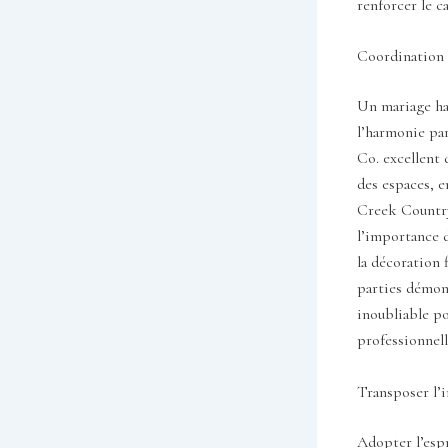
renforcer le c
Coordination e
Un mariage hau
l’harmonie par
Co. excellent 
des espaces, e
Creek Country 
l’importance d
la décoration 
parties démont
inoubliable po
professionnell
Transposer l’i
Adopter l’espr