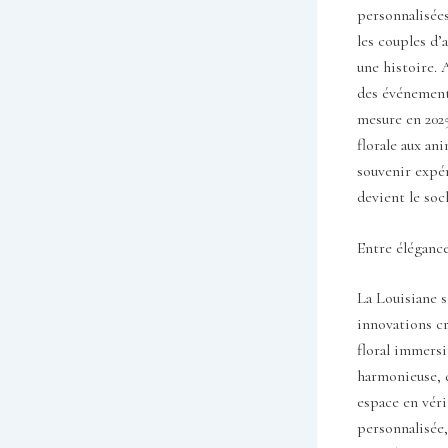
personnalisées
les couples d’
une histoire. 
des événements
mesure en 2025
florale aux an
souvenir expér
devient le soc
Entre élégance
La Louisiane s
innovations cr
floral immers
harmonieuse, 
espace en véri
personnalisée,