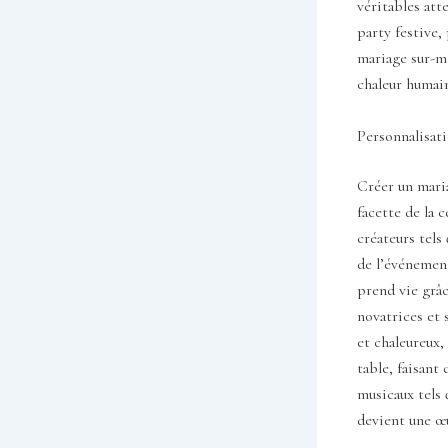
véritables atte
party festive,
mariage sur-me
chaleur humai
Personnalisati
Créer un maria
facette de la 
créateurs tels
de l’événemen
prend vie grâc
novatrices et
et chaleureux,
table, faisant
musicaux tels 
devient une œu