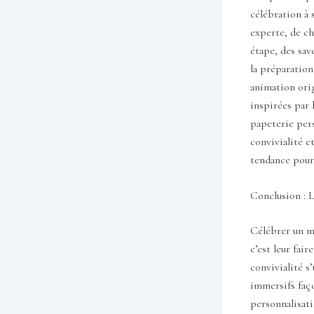
célébration à 
experte, de ch
étape, des sav
la préparatio
animation orig
inspirées par l
papeterie pers
convivialité e
tendance pour
Conclusion : L
Célébrer un ma
c’est leur fair
convivialité s
immersifs faço
personnalisati