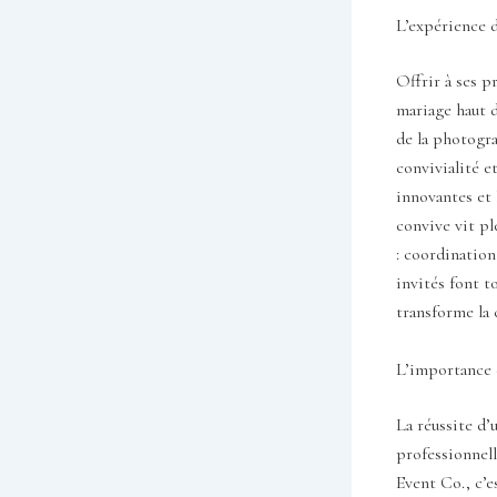
L’expérience d
Offrir à ses p
mariage haut d
de la photogra
convivialité e
innovantes et
convive vit p
: coordination
invités font t
transforme la 
L’importance 
La réussite d’
professionnell
Event Co., c’e