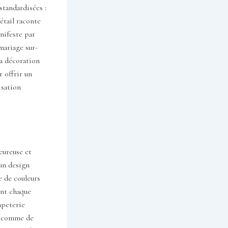
standardisées :
étail raconte
nifeste par
mariage sur-
la décoration
 offrir un
isation
eureuse et
’un design
e de couleurs
ent chaque
apeterie
és comme de