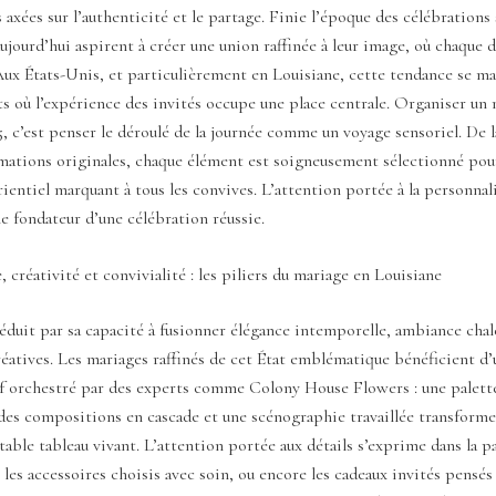
 axées sur l’authenticité et le partage. Finie l’époque des célébrations 
aujourd’hui aspirent à créer une union raffinée à leur image, où chaque d
Aux États-Unis, et particulièrement en Louisiane, cette tendance se ma
 où l’expérience des invités occupe une place centrale. Organiser un 
, c’est penser le déroulé de la journée comme un voyage sensoriel. De 
imations originales, chaque élément est soigneusement sélectionné pour
ientiel marquant à tous les convives. L’attention portée à la personnal
le fondateur d’une célébration réussie.
, créativité et convivialité : les piliers du mariage en Louisiane
éduit par sa capacité à fusionner élégance intemporelle, ambiance chal
éatives. Les mariages raffinés de cet État emblématique bénéficient d
if orchestré par des experts comme Colony House Flowers : une palett
des compositions en cascade et une scénographie travaillée transform
table tableau vivant. L’attention portée aux détails s’exprime dans la p
 les accessoires choisis avec soin, ou encore les cadeaux invités pens