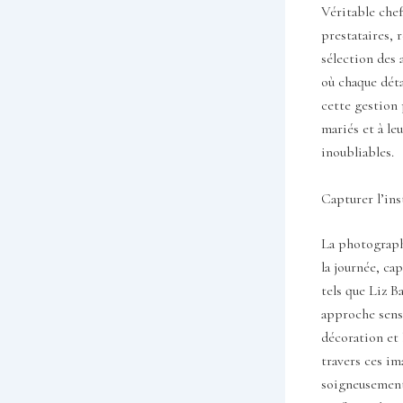
Véritable chef
prestataires, 
sélection des 
où chaque déta
cette gestion 
mariés et à le
inoubliables.
Capturer l’ins
La photographi
la journée, ca
tels que Liz B
approche sensi
décoration et 
travers ces im
soigneusement 