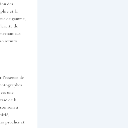
tion des
phie et la
haut de gamme,
ficacité de
rmettant aux
 souvenirs
t l’essence de
photographes
vers une
esse de la
 son sens à
mitié,
urs proches et