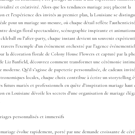
ivialité et créativité. Alors que les tendances mariage 2025 placent la
on et l’expérience des invités au premier plan, la Louisiane se distin
éale pour un mariage sur-mesure, où chaque détail reflète l’authenticité
ntre design floral spectaculaire, scénographie inspirante et animations
pickleball ou l’after-party, chaque instant devient un souvenir expérient
À travers l’exemple d’un événement orchestré par l’agence événementie
par la décoration florale de Colony House Flowers et capturé par la p
de Liz Banfield, découvrez comment transformer une cérémonie intime
e moderne. Qu’il s’agisse de papeterie personnalisée, de cadeaux invité
tronomiques locales, chaque choix contribue à écrire un storytelling 
es futurs mariés et professionnels en quête d’inspiration mariage hau
n en Louisiane dévoile les secrets d’une organisation de mariage élég
.
riages personnalisés et immersifs
 mariage évolue rapidement, porté par une demande croissante de cér