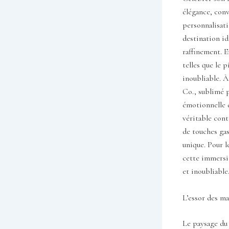
élégance, conv
personnalisati
destination id
raffinement. E
telles que le 
inoubliable. 
Co., sublimé 
émotionnelle 
véritable cont
de touches gas
unique. Pour l
cette immersio
et inoubliable
L’essor des ma
Le paysage du