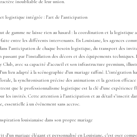
aractère inoubliable de leur union.
t logistique intégrée : l’art de l’anticipation
t de gamme ne laisse rien au hasard : la coordination et la logistique 
faite entre les différents intervenants. En Louisiane, les agences co
dans l’anticipation de chaque besoin logistique, du transport des invité
n passant par l’installation des décors et des équipements techniques. 
Club, avec sa capacité d’accueil et son infrastructure premium, illust
’un lieu adapté à la scénographie d’un mariage raffiné. L’intégration 
florale, la synchronisation précise des animations et la gestion efficace 
rent que le professionnalisme logistique est la clé d’une expérience fl
ur les invités. Cette attention à l’anticipation et au détail s’inscrit da
e, essentielle à un événement sans accroc.
nspiration louisianaise dans son propre mariage
it d’un mariage élégant et personnalisé en Louisiane, c’est oser comp