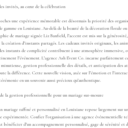
es invités, au cœur de la célébration
roches une expérience mémorable est désormais la priorité des organis
e gamme en Louisiane. Au-delà de la beauté de la décoration florale ou 
phie de mariage signée Liz Banfield, l’accent est mis sur la générosité,
t la création d’instants partagés. Les cadeaux invités originaux, les ani
 les instants de complicité contribuent à une atmosphère immersive, 
leinement l’événement. L’agence Ash Event Co. incarne parfaitement c
 minutieuse, gestion professionnelle des détails, et anticipation des a
oute la différence. Cette nouvelle vision, axée sur l’émotion et l’interac
cérémonie en un souvenir aussi précieux qu’authentique.
de la gestion professionnelle pour un mariage sur-mesure
un mariage raffiné et personnalisé en Louisiane repose largement sur u
e expérimentée. Confier l’organisation à une agence événementielle te
st bénéficier d’un accompagnement personnalisé, gage de sérénité et d