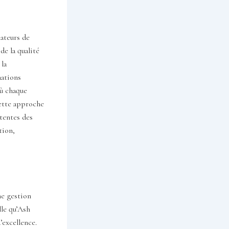
ateurs de
de la qualité
 la
mations
où chaque
ette approche
ttentes des
tion,
ne gestion
lle qu’Ash
’excellence.