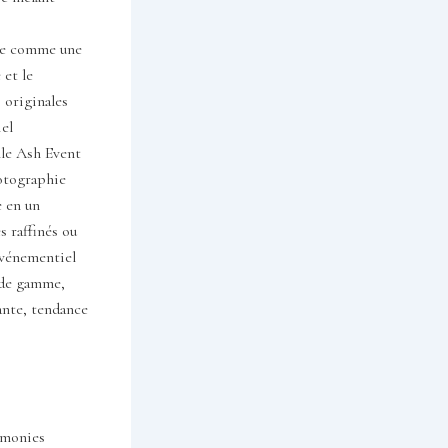
gue comme une
 et le
 originales
iel
lle Ash Event
hotographie
 en un
s raffinés ou
événementiel
t de gamme,
ante, tendance
émonies