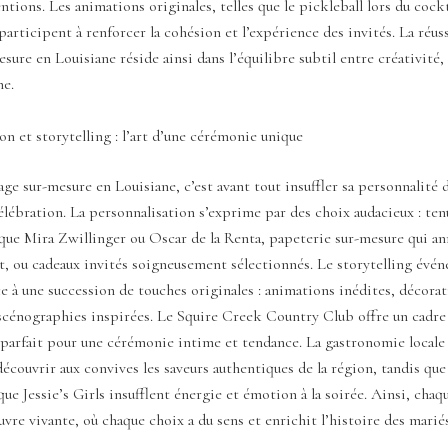
ntions. Les animations originales, telles que le pickleball lors du cockta
 participent à renforcer la cohésion et l’expérience des invités. La réus
sure en Louisiane réside ainsi dans l’équilibre subtil entre créativité,
ne.
on et storytelling : l’art d’une cérémonie unique
ge sur-mesure en Louisiane, c’est avant tout insuffler sa personnalité 
célébration. La personnalisation s’exprime par des choix audacieux : ten
 que Mira Zwillinger ou Oscar de la Renta, papeterie sur-mesure qui an
t, ou cadeaux invités soigneusement sélectionnés. Le storytelling évé
e à une succession de touches originales : animations inédites, décorat
 scénographies inspirées. Le Squire Creek Country Club offre un cadre
 parfait pour une cérémonie intime et tendance. La gastronomie locale 
 découvrir aux convives les saveurs authentiques de la région, tandis qu
que Jessie’s Girls insufflent énergie et émotion à la soirée. Ainsi, cha
vre vivante, où chaque choix a du sens et enrichit l’histoire des mariés