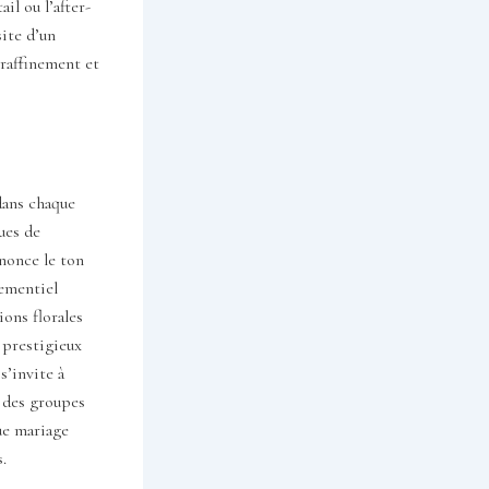
il ou l’after-
site d’un
 raffinement et
dans chaque
ues de
nonce le ton
nementiel
ions florales
 prestigieux
s’invite à
e des groupes
que mariage
.