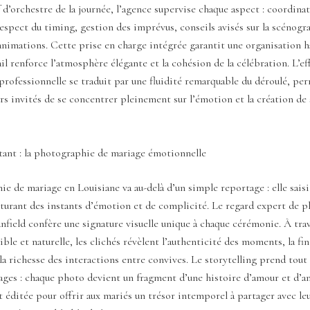
 d’orchestre de la journée, l’agence supervise chaque aspect : coordina
respect du timing, gestion des imprévus, conseils avisés sur la scénogra
animations. Cette prise en charge intégrée garantit une organisation 
il renforce l’atmosphère élégante et la cohésion de la célébration. L’ef
professionnelle se traduit par une fluidité remarquable du déroulé, pe
urs invités de se concentrer pleinement sur l’émotion et la création de
tant : la photographie de mariage émotionnelle
e de mariage en Louisiane va au-delà d’un simple reportage : elle saisi
pturant des instants d’émotion et de complicité. Le regard expert de 
anfield confère une signature visuelle unique à chaque cérémonie. À tra
ble et naturelle, les clichés révèlent l’authenticité des moments, la fin
la richesse des interactions entre convives. Le storytelling prend tout
ages : chaque photo devient un fragment d’une histoire d’amour et d’a
éditée pour offrir aux mariés un trésor intemporel à partager avec le