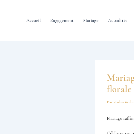
contenu
Aller
principal
au
contenu
Accueil
Engagement
Mariage
Actualités
Mariage
florale
Par
azzdincuveli
Mariage raffin
Célébrer son 