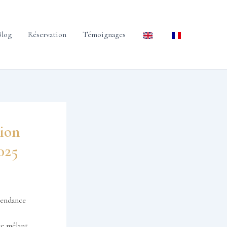
Blog
Réservation
Témoignages
tion
025
tendance
ve mêlant