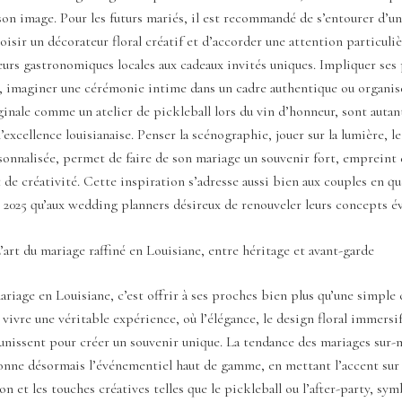
son image. Pour les futurs mariés, il est recommandé de s’entourer d’u
oisir un décorateur floral créatif et d’accorder une attention particuli
eurs gastronomiques locales aux cadeaux invités uniques. Impliquer ses
n, imaginer une cérémonie intime dans un cadre authentique ou organis
inale comme un atelier de pickleball lors du vin d’honneur, sont autan
’excellence louisianaise. Penser la scénographie, jouer sur la lumière, le
onnalisée, permet de faire de son mariage un souvenir fort, empreint
t de créativité. Cette inspiration s’adresse aussi bien aux couples en q
 2025 qu’aux wedding planners désireux de renouveler leurs concepts é
’art du mariage raffiné en Louisiane, entre héritage et avant-garde
riage en Louisiane, c’est offrir à ses proches bien plus qu’une simple
e vivre une véritable expérience, où l’élégance, le design floral immersif
’unissent pour créer un souvenir unique. La tendance des mariages sur-
nne désormais l’événementiel haut de gamme, en mettant l’accent sur le
on et les touches créatives telles que le pickleball ou l’after-party, sy