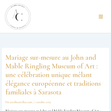
Aller
principal
au
contenu
Mariage sur-mesure au John and
Mable Ringling Museum of Art :
une célébration unique mêlant
élégance européenne et traditions
familiales à Sarasota
Par
azzdincuvelier.com
/
1 octobre 2025
Mariage sur-mesure au John and Mable Ringling Museum of Art :