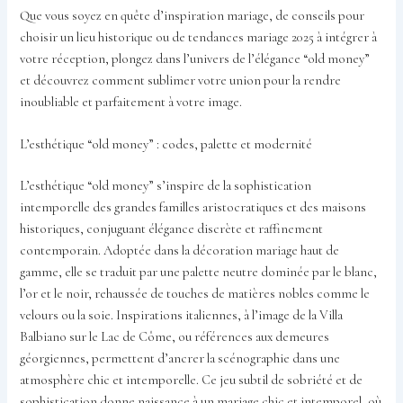
Que vous soyez en quête d’inspiration mariage, de conseils pour
choisir un lieu historique ou de tendances mariage 2025 à intégrer à
votre réception, plongez dans l’univers de l’élégance “old money”
et découvrez comment sublimer votre union pour la rendre
inoubliable et parfaitement à votre image.
L’esthétique “old money” : codes, palette et modernité
L’esthétique “old money” s’inspire de la sophistication
intemporelle des grandes familles aristocratiques et des maisons
historiques, conjuguant élégance discrète et raffinement
contemporain. Adoptée dans la décoration mariage haut de
gamme, elle se traduit par une palette neutre dominée par le blanc,
l’or et le noir, rehaussée de touches de matières nobles comme le
velours ou la soie. Inspirations italiennes, à l’image de la Villa
Balbiano sur le Lac de Côme, ou références aux demeures
géorgiennes, permettent d’ancrer la scénographie dans une
atmosphère chic et intemporelle. Ce jeu subtil de sobriété et de
sophistication donne naissance à un mariage chic et intemporel, où