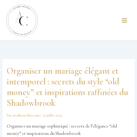
Aller
principal
au
contenu
Organiser un mariage élégant et
intemporel : secrets du style “old
money” et inspirations raffinées du
Shadowbrook
Par
azzdincuvelier.com
/
25 juillet 2025
Organiser un mariage sophistiqué : secrets de l’élégance “old
money” et inspirations du Shadowbrook