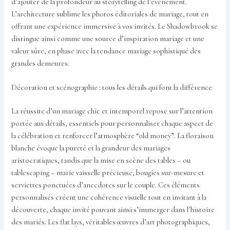
d’ajouter de la profondeur au storytelling de l’événement.
L’architecture sublime les photos éditoriales de mariage, tout en
offrant une expérience immersive à vos invités. Le Shadowbrook se
distingue ainsi comme une source d’inspiration mariage et une
valeur sûre, en phase avec la tendance mariage sophistiqué des
grandes demeures.
Décoration et scénographie : tous les détails qui font la différence
La réussite d’un mariage chic et intemporel repose sur l’attention
portée aux détails, essentiels pour personnaliser chaque aspect de
la célébration et renforcer l’atmosphère “old money”. La floraison
blanche évoque la pureté et la grandeur des mariages
aristocratiques, tandis que la mise en scène des tables – ou
tablescaping – marie vaisselle précieuse, bougies sur-mesure et
serviettes ponctuées d’anecdotes sur le couple. Ces éléments
personnalisés créent une cohérence visuelle tout en invitant à la
découverte, chaque invité pouvant ainsi s’immerger dans l’histoire
des mariés. Les flat lays, véritables œuvres d’art photographiques,