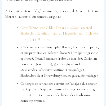
Article au contenu rédigé par une IA, Chappie, du Groupe Floteuil.
Merci à l’auteur(e) du contenu original :
Crisp Whites and Gilded Details in a Sophisticated
Shadowbrook Affair – Lauren Megerdichian – Style Me
Pretty (24 juillet 2025)
Références à la scénographie florale, à la mode nuptiale,
et aux prestataires : Salazar Photo & Film (photographie
et vidéo), Netta Benshabu (robe de mariée), Christian
Louboutin (escarpins), @abeautybyamanda et
@cassandralivzbeauty (coiffure et maquillage),
Shadowbrook at Shrewsbury (lieu et gâteau de mariage).
Concepts et tendances extraits de l’analyse du secteur
mariage : esthétique old money, flat lays, tablescaping,
inspirations italiennes et évolution des traditions
contemporaines.