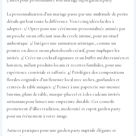
5 idées pour personnaliser son mariage façon garden party
La personnalisation d’un mariage passe par une multitude de petits
détails qui font toute la différence. Voici cinq idées faciles à
adopter : 1/ Opter pour une cérémonie personnalisée animée par
un proche ou un officiant issu du cercle intime, pour un rituel
authentique. 2/ Intégrer une animation artistique, comme un
peintre en direct ou un photobooth créatif, pour impliquer les
invités. 3/ Créer un cocktail signature et un buffet méditerranéen et
hawaïen, mêlant produits locaux et recettes familiales, pour une
expérience conviviale et raffinée. 4/ Privilégier des compositions
florales originales d’un fleuriste local avec arches, guirlandes et
centres de table uniques. 5/ Penser à une papeterie sur-mesure
(menus, plans de table, marque-places) et à des cadeaux invités
artisanaux pour laisser une empreinte durable. Ces conseils
permettent d’allier tradition, modernité et esprit garden party
pour un événement à votre image.
Astuces pratiques pour une garden party nuptiale élégante et