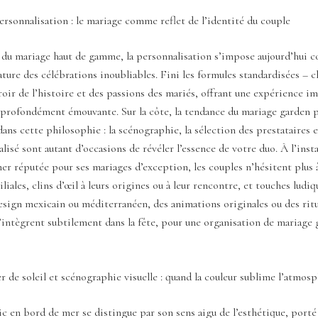
personnalisation : le mariage comme reflet de l’identité du couple
s du mariage haut de gamme, la personnalisation s’impose aujourd’hui 
ature des célébrations inoubliables. Fini les formules standardisées – c
oir de l’histoire et des passions des mariés, offrant une expérience im
 profondément émouvante. Sur la côte, la tendance du mariage garden p
ans cette philosophie : la scénographie, la sélection des prestataires e
isé sont autant d’occasions de révéler l’essence de votre duo. À l’inst
r réputée pour ses mariages d’exception, les couples n’hésitent plus 
liales, clins d’œil à leurs origines ou à leur rencontre, et touches ludiq
sign mexicain ou méditerranéen, des animations originales ou des ritu
intègrent subtilement dans la fête, pour une organisation de mariage 
r de soleil et scénographie visuelle : quand la couleur sublime l’atmos
c en bord de mer se distingue par son sens aigu de l’esthétique, porté