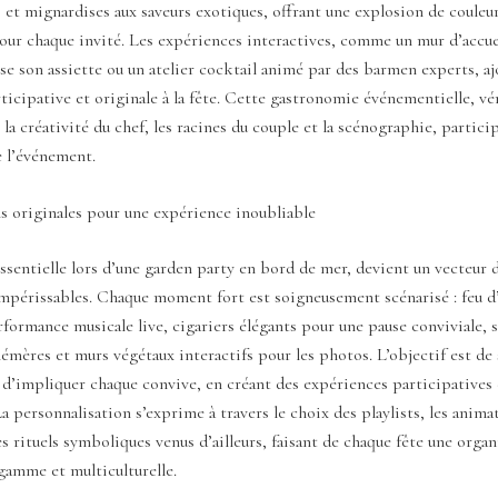
s et mignardises aux saveurs exotiques, offrant une explosion de couleu
ur chaque invité. Les expériences interactives, comme un mur d’accuei
 son assiette ou un atelier cocktail animé par des barmen experts, a
icipative et originale à la fête. Cette gastronomie événementielle, vé
 la créativité du chef, les racines du couple et la scénographie, partic
de l’événement.
s originales pour une expérience inoubliable
ssentielle lors d’une garden party en bord de mer, devient un vecteur 
mpérissables. Chaque moment fort est soigneusement scénarisé : feu d’
erformance musicale live, cigariers élégants pour une pause conviviale, 
mères et murs végétaux interactifs pour les photos. L’objectif est de
d’impliquer chaque convive, en créant des expériences participatives 
 personnalisation s’exprime à travers le choix des playlists, les anima
les rituels symboliques venus d’ailleurs, faisant de chaque fête une orga
gamme et multiculturelle.