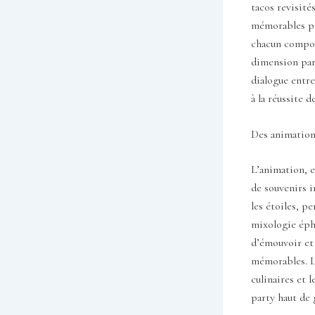
tacos revisité
mémorables po
chacun compose
dimension part
dialogue entre
à la réussite 
Des animation
L’animation, e
de souvenirs i
les étoiles, p
mixologie éphé
d’émouvoir et 
mémorables. La
culinaires et 
party haut de 