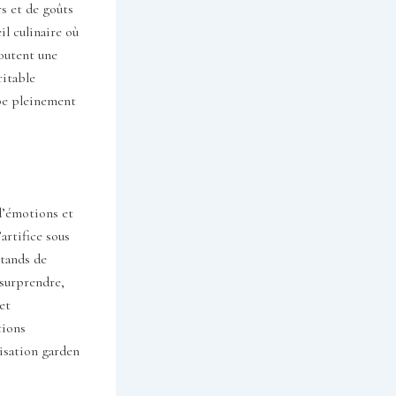
rs et de goûts
l culinaire où
joutent une
ritable
ipe pleinement
d’émotions et
artifice sous
stands de
 surprendre,
et
tions
nisation garden