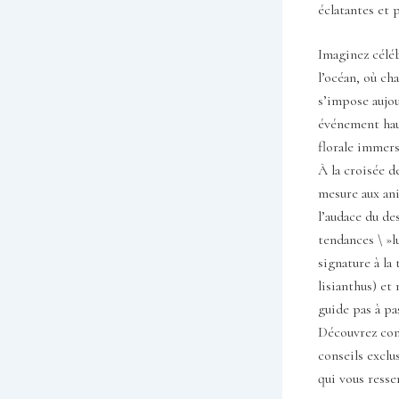
éclatantes et 
Imaginez céléb
l’océan, où ch
s’impose aujou
événement hau
florale immers
À la croisée d
mesure aux ani
l’audace du d
tendances \ »
signature à la 
lisianthus) et
guide pas à p
Découvrez com
conseils exclu
qui vous resse