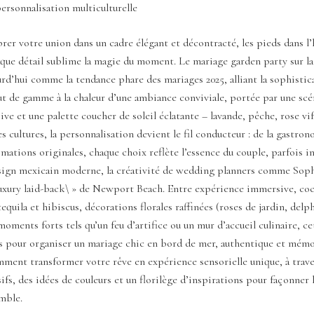
personnalisation multiculturelle
rer votre union dans un cadre élégant et décontracté, les pieds dans l’
aque détail sublime la magie du moment. Le mariage garden party sur la
rd’hui comme la tendance phare des mariages 2025, alliant la sophistic
t de gamme à la chaleur d’une ambiance conviviale, portée par une sc
ive et une palette coucher de soleil éclatante – lavande, pêche, rose vif
es cultures, la personnalisation devient le fil conducteur : de la gastron
mations originales, chaque choix reflète l’essence du couple, parfois i
esign mexicain moderne, la créativité de wedding planners comme Sophi
luxury laid-back\ » de Newport Beach. Entre expérience immersive, coc
tequila et hibiscus, décorations florales raffinées (roses de jardin, del
 moments forts tels qu’un feu d’artifice ou un mur d’accueil culinaire, ce
as pour organiser un mariage chic en bord de mer, authentique et mémo
ment transformer votre rêve en expérience sensorielle unique, à trave
sifs, des idées de couleurs et un florilège d’inspirations pour façonner 
mble.