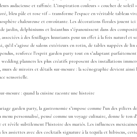
leurs audacieuse et raffinée. L’inspiration couleurs « coucher de soleil »
oré, bleu pâle et rose vif – transforme l’espace en véritable tableau viv
osphère chaleureuse et envoûtante. Les décorations florales jouent ici 
s de jardin, delphiniums et lisianthus s’épanouissent dans des composit
 associées à des feuillages luxuriants pour un effet à la fois naturel et 
i, qu’il s’agisse de salons extérieurs en rotin, de tables nappées de lin
pendus, renforce l’esprit garden party tout en s’adaptant parfaitement
 wedding planners les plus créatifs proposent des installations immer
s, murs de miroirs et détails sur-mesure : la scénographie devient ainsi l
ce sensorielle.
r-mesure : quand la cuisine raconte une histoire
riage garden party, la gastronomie s’impose comme l’un des piliers de
 menu personnalisé, pensé comme un voyage culinaire, donne le ton d
 et révèle subtilement l’histoire des mariés. Les influences mexicain
 les assiettes avec des cocktails signature à la tequila et hibiscus, cevi