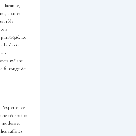
 – lavande,
ant, tout en
un rôle
ions
sophistiqué. Le
 coloré ou de
 aux
sives mêlant
e fil rouge de
 l’expérience
’une réception
es modernes
ches raffinés,