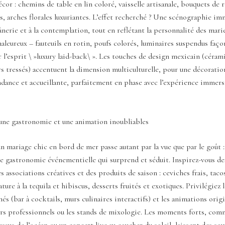
cor : chemins de table en lin coloré, vaisselle artisanale, bouquets de r
us, arches florales luxuriantes. L’effet recherché ? Une scénographie im
flânerie et à la contemplation, tout en reflétant la personnalité des mari
aleureux – fauteuils en rotin, poufs colorés, luminaires suspendus faço
 l’esprit \ »luxury laid-back\ ». Les touches de design mexicain (cérami
s tressés) accentuent la dimension multiculturelle, pour une décoration
dance et accueillante, parfaitement en phase avec l’expérience immers
une gastronomie et une animation inoubliables
un mariage chic en bord de mer passe autant par la vue que par le goût : 
e gastronomie événementielle qui surprend et séduit. Inspirez-vous de
s associations créatives et des produits de saison : ceviches frais, tacos
ture à la tequila et hibiscus, desserts fruités et exotiques. Privilégiez l
és (bar à cocktails, murs culinaires interactifs) et les animations origi
ers professionnels ou les stands de mixologie. Les moments forts, com
dessus de l’océan ou un concert live au coucher du soleil, laissent des so