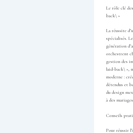
Le rôle clé de
back\ »
La réussite d’
spécialisés. 
génération d’
orchestrent ch
gestion des im
laid-back\ »,
moderne : crée
détendus et bé
du design mexi
à des mariages
Conseils prat
Pour réussir l