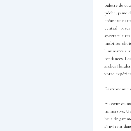
palette de cou
pêche, jaune d
créant une atm
central : rose
spectaculaires,
mobilier chois
luminaires sus
tendances. Les
arches florale
votre expérien
Gastronomie su
Au cœur du ma
immersive. Un
haut de gamme
s’invitent dans