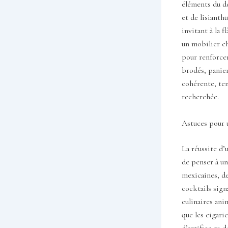
éléments du dé
et de lisianth
invitant à la 
un mobilier ch
pour renforcer
brodés, panier
cohérente, ten
recherchée.
Astuces pour 
La réussite d’
de penser à un
mexicaines, de
cocktails signa
culinaires anim
que les cigari
d’artifice au-