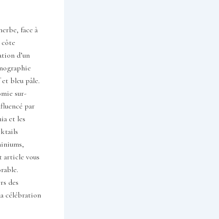
herbe, face à
 côte
ation d’un
énographie
 et bleu pâle.
omie sur-
nfluencé par
a et les
ktails
phiniums,
t article vous
rable.
rs des
la célébration