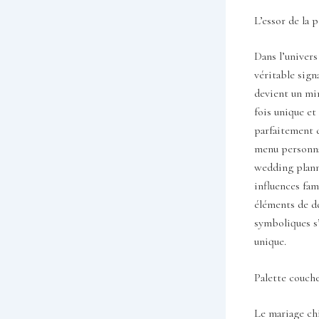
L’essor de la 
Dans l’univer
véritable sign
devient un mir
fois unique et
parfaitement d
menu personnal
wedding planne
influences fami
éléments de de
symboliques s’
unique.
Palette couche
Le mariage chi