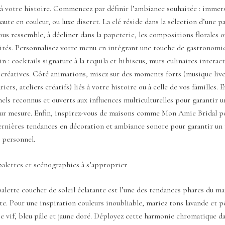
 à votre histoire. Commencez par définir l’ambiance souhaitée : immer
haute en couleur, ou luxe discret. La clé réside dans la sélection d’une p
vous ressemble, à décliner dans la papeterie, les compositions florales o
vités. Personnalisez votre menu en intégrant une touche de gastronomi
n : cocktails signature à la tequila et hibiscus, murs culinaires interac
créatives. Côté animations, misez sur des moments forts (musique live
ariers, ateliers créatifs) liés à votre histoire ou à celle de vos familles.
els reconnus et ouverts aux influences multiculturelles pour garantir u
sur mesure. Enfin, inspirez-vous de maisons comme Mon Amie Bridal po
ernières tendances en décoration et ambiance sonore pour garantir un 
 personnel.
alettes et scénographies à s’approprier
lette coucher de soleil éclatante est l’une des tendances phares du m
ôte. Pour une inspiration couleurs inoubliable, mariez tons lavande et p
e vif, bleu pâle et jaune doré. Déployez cette harmonie chromatique da