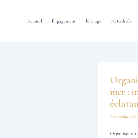
contenu
Aller
principal
au
contenu
Accueil
Engagement
Mariage
Actualités
Organi
mer : i
éclatan
Par
azzdincuveli
Organiser un 