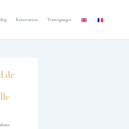
Blog
Réservation
Témoignages
d de
lle
uleurs