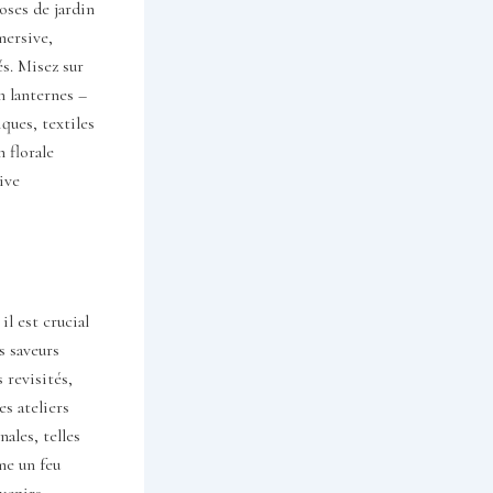
oses de jardin
mersive,
és. Misez sur
n lanternes –
ques, textiles
 florale
ive
il est crucial
s saveurs
 revisités,
es ateliers
nales, telles
me un feu
uvenirs