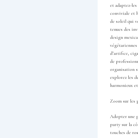
et adaptez-les
conviviale et 
de soleil qui 
tenues des in
design mexicai
végétariennes 
d’artifice, cig
de professionn
organisation 
explorez les d
harmonieux et
Zoom sur les p
Adopter une pa
party sur la c
touches de ros