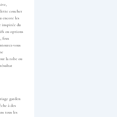
sive,
alette coucher
u encore les
e inspirée du
tifs ou options
, feux
 Entourez-vous
ne
ur la robe ou
résultat
ariage garden
êche à des
ns tous les