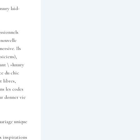
uxury laid-
essionnels
nouvelle
ersive. Ils
siciens),
nt \ »luxury
ce du chic
 libres,
ns les codes
ur donner vie
mariage unique
s inspirations