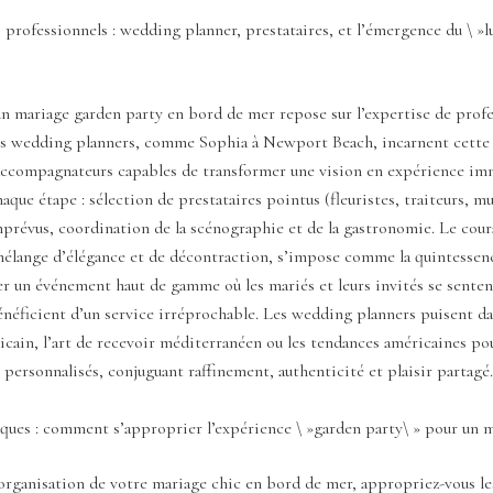
s professionnels : wedding planner, prestataires, et l’émergence du \ »l
un mariage garden party en bord de mer repose sur l’expertise de prof
Les wedding planners, comme Sophia à Newport Beach, incarnent cette 
accompagnateurs capables de transformer une vision en expérience imm
aque étape : sélection de prestataires pointus (fleuristes, traiteurs, mu
prévus, coordination de la scénographie et de la gastronomie. Le coura
 mélange d’élégance et de décontraction, s’impose comme la quintessen
r un événement haut de gamme où les mariés et leurs invités se sentent
néficient d’un service irréprochable. Les wedding planners puisent da
cain, l’art de recevoir méditerranéen ou les tendances américaines po
 personnalisés, conjuguant raffinement, authenticité et plaisir partagé.
iques : comment s’approprier l’expérience \ »garden party\ » pour un 
’organisation de votre mariage chic en bord de mer, appropriez-vous le