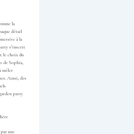
comme la
haque détail
mersive à la
arty s’inscrit
t le choix du
ar de Sophia,
à mêler
ues. Ainsi, des
els
garden party
phère
 par une