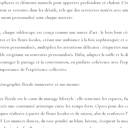
ophores et éléments naturels pour apporter profondeur et chaleur. L’i
ieur se retrouve dans les détails, tels que des serviettes nouées avec u
n menu personnalisé sous chaque assiette.
 chaque tablescape est conçu comme une œuvre d’art : le bois brut côt
tes et les fleurs locales, créant une ambiance à la fois sophistiquée et c
tion personnalisée, multipliez les attentions délicates : étiquettes ma
le originaux ou souvenirs personnalisés. Enfin, adaptez la taille et la 
courager le partage et la conversation, en parfaite cohérence avec l’es
mportance de l’expérience collective.
cénographie florale immersive et sur-mesure
e florale est le cœur du mariage lifestyle : elle structure les espaces, f
crée une continuité artistique entre les temps forts. Optez pour des 
ques réalisées à partir de fleurs locales et de saison, afin de renforcer 
el. Les nuances douces, du rose poudré au blanc laiteux, évoquent la mo