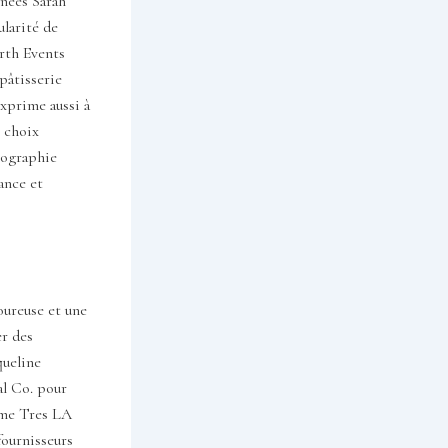
gnées Sarah
larité de
rth Events
pâtisserie
exprime aussi à
e choix
énographie
ance et
oureuse et une
er des
queline
al Co. pour
mme Tres LA
fournisseurs