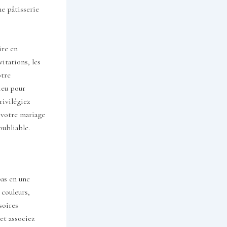
ne pâtisserie
ire en
itations, les
otre
ieu pour
rivilégiez
 votre mariage
oubliable.
pas en une
 couleurs,
soires
 et associez