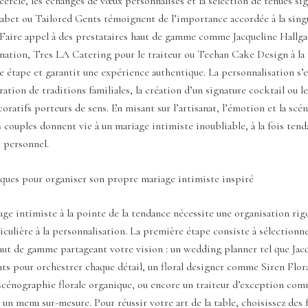
ercle, les échanges de vœux personnalisés et la sélection de tenues si
abet ou Tailored Gents témoignent de l’importance accordée à la singu
 Faire appel à des prestataires haut de gamme comme Jacqueline Hallga
nation, Tres LA Catering pour le traiteur ou Teehan Cake Design à la 
 étape et garantit une expérience authentique. La personnalisation s’
gration de traditions familiales, la création d’un signature cocktail ou l
oratifs porteurs de sens. En misant sur l’artisanat, l’émotion et la sc
es couples donnent vie à un mariage intimiste inoubliable, à la fois tend
 personnel.
iques pour organiser son propre mariage intimiste inspiré
ge intimiste à la pointe de la tendance nécessite une organisation rig
iculière à la personnalisation. La première étape consiste à sélectionn
aut de gamme partageant votre vision : un wedding planner tel que Jac
ts pour orchestrer chaque détail, un floral designer comme Siren Flor
scénographie florale organique, ou encore un traiteur d’exception co
un menu sur-mesure. Pour réussir votre art de la table, choisissez des 