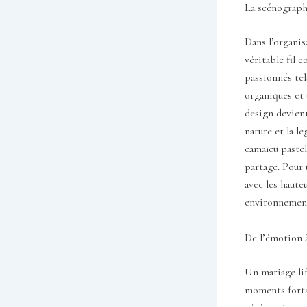
La scénographi
Dans l’organis
véritable fil 
passionnés tel
organiques et 
design devient
nature et la l
camaïeu pastel
partage. Pour 
avec les haute
environnement 
De l’émotion à
Un mariage lif
moments forts