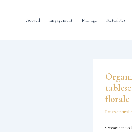
contenu
Aller
principal
au
contenu
Accueil
Engagement
Mariage
Actualités
Organis
tables
florale
Par
azzdincuveli
Organiser un 