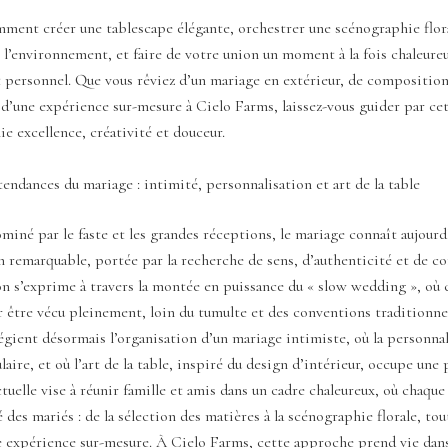
ment créer une tablescape élégante, orchestrer une scénographie flor
l’environnement, et faire de votre union un moment à la fois chaleure
personnel. Que vous rêviez d’un mariage en extérieur, de compositions
d’une expérience sur-mesure à Cielo Farms, laissez-vous guider par ce
lie excellence, créativité et douceur.
tendances du mariage : intimité, personnalisation et art de la table
né par le faste et les grandes réceptions, le mariage connaît aujourd
 remarquable, portée par la recherche de sens, d’authenticité et de con
n s’exprime à travers la montée en puissance du « slow wedding », où 
 être vécu pleinement, loin du tumulte et des conventions traditionnel
égient désormais l’organisation d’un mariage intimiste, où la personna
laire, et où l’art de la table, inspiré du design d’intérieur, occupe une 
tuelle vise à réunir famille et amis dans un cadre chaleureux, où chaque 
é des mariés : de la sélection des matières à la scénographie florale, to
e expérience sur-mesure. À Cielo Farms, cette approche prend vie dan