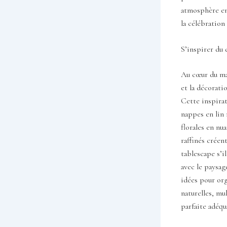
atmosphère emp
la célébration
S’inspirer du 
Au cœur du mar
et la décorati
Cette inspirat
nappes en lin 
florales en nua
raffinés créen
tablescape s’i
avec le paysag
idées pour org
naturelles, mul
parfaite adéqu