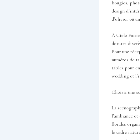
bougies, phot
design d’intér
d’olivier ou u
À Cielo Farms,
dorures discrè
Pour une récep
numéros de tab
tables pour en
wedding et l’i
Choisir une s
La scénographi
l’ambiance et 
florales organi
le cadre natur