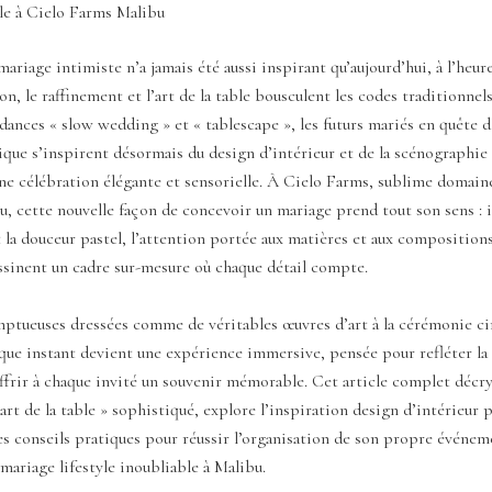
le à Cielo Farms Malibu
ariage intimiste n’a jamais été aussi inspirant qu’aujourd’hui, à l’heure
on, le raffinement et l’art de la table bousculent les codes traditionnels
ndances « slow wedding » et « tablescape », les futurs mariés en quête d
que s’inspirent désormais du design d’intérieur et de la scénographie 
ne célébration élégante et sensorielle. À Cielo Farms, sublime domain
, cette nouvelle façon de concevoir un mariage prend tout son sens : ic
t la douceur pastel, l’attention portée aux matières et aux compositions
ssinent un cadre sur-mesure où chaque détail compte.
ptueuses dressées comme de véritables œuvres d’art à la cérémonie ci
que instant devient une expérience immersive, pensée pour refléter la
ffrir à chaque invité un souvenir mémorable. Cet article complet décry
 art de la table » sophistiqué, explore l’inspiration design d’intérieur
s conseils pratiques pour réussir l’organisation de son propre événem
 mariage lifestyle inoubliable à Malibu.