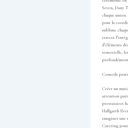
cérémonie en c
Seven, Dany T
chaque union.
pour la coordi
sublime chaque
travers l’inté
d’éléments déc
sensorielle, l
profondément
Conseils prat
Créer un maria
attention part
prestataires h
Hallgarth Even
imaginer une 
Catering pour 