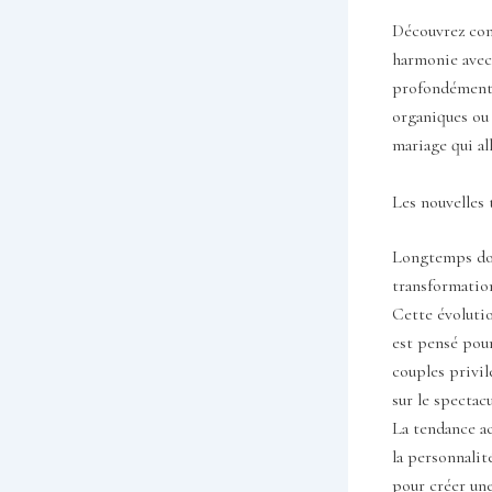
Découvrez com
harmonie avec 
profondément 
organiques ou 
mariage qui al
Les nouvelles 
Longtemps domi
transformation
Cette évolutio
est pensé pour
couples privil
sur le spectacu
La tendance ac
la personnalit
pour créer un