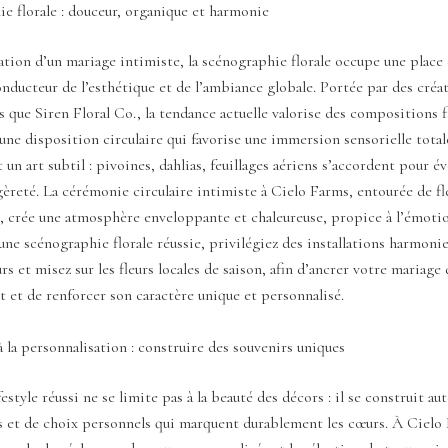
e florale : douceur, organique et harmonie
ation d’un mariage intimiste, la scénographie florale occupe une place 
conducteur de l’esthétique et de l’ambiance globale. Portée par des créa
s que Siren Floral Co., la tendance actuelle valorise des compositions f
une disposition circulaire qui favorise une immersion sensorielle totale
 un art subtil : pivoines, dahlias, feuillages aériens s’accordent pour év
égèreté. La cérémonie circulaire intimiste à Cielo Farms, entourée de fl
, crée une atmosphère enveloppante et chaleureuse, propice à l’émotio
une scénographie florale réussie, privilégiez des installations harmonie
urs et misez sur les fleurs locales de saison, afin d’ancrer votre mariage
et de renforcer son caractère unique et personnalisé.
 la personnalisation : construire des souvenirs uniques
estyle réussi ne se limite pas à la beauté des décors : il se construit au
 et de choix personnels qui marquent durablement les cœurs. À Cielo 