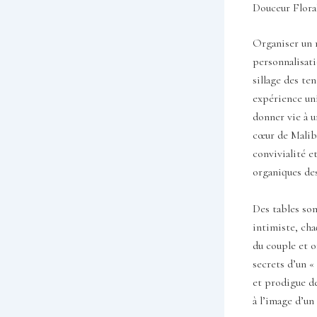
Douceur Flora
Organiser un m
personnalisati
sillage des te
expérience uni
donner vie à u
cœur de Malibu
convivialité e
organiques de
Des tables som
intimiste, cha
du couple et o
secrets d’un «
et prodigue de
à l’image d’un