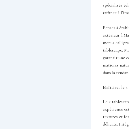
spécialisés tel
raffinée à l’i
Pensez à établ
extérieur à Ma
menus calligra
tablescape. Ma
garantir une c
matières natur
dans la tendan
Maîtriser le «
Le « tablescap
expérience est
textures et for
délicats. Inté