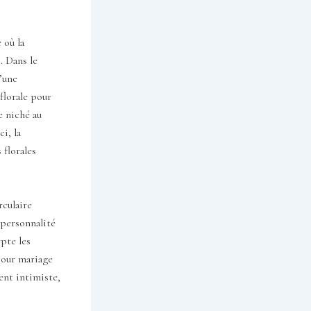
 où la
. Dans le
’une
florale pour
e niché au
i, la
 florales
rculaire
 personnalité
pte les
 pour mariage
ent intimiste,