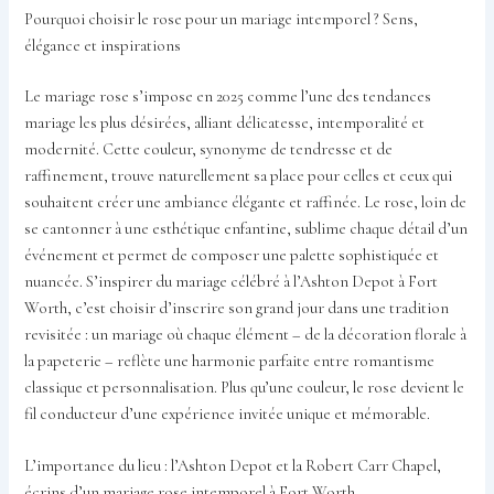
Pourquoi choisir le rose pour un mariage intemporel ? Sens,
élégance et inspirations
Le mariage rose s’impose en 2025 comme l’une des tendances
mariage les plus désirées, alliant délicatesse, intemporalité et
modernité. Cette couleur, synonyme de tendresse et de
raffinement, trouve naturellement sa place pour celles et ceux qui
souhaitent créer une ambiance élégante et raffinée. Le rose, loin de
se cantonner à une esthétique enfantine, sublime chaque détail d’un
événement et permet de composer une palette sophistiquée et
nuancée. S’inspirer du mariage célébré à l’Ashton Depot à Fort
Worth, c’est choisir d’inscrire son grand jour dans une tradition
revisitée : un mariage où chaque élément – de la décoration florale à
la papeterie – reflète une harmonie parfaite entre romantisme
classique et personnalisation. Plus qu’une couleur, le rose devient le
fil conducteur d’une expérience invitée unique et mémorable.
L’importance du lieu : l’Ashton Depot et la Robert Carr Chapel,
écrins d’un mariage rose intemporel à Fort Worth