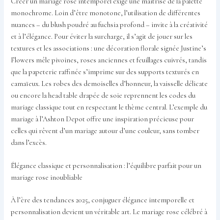
Créer un mariage rose intemporel exige une maîtrise de la palette
monochrome. Loin d’être monotone, l’utilisation de différentes
nuances – du blush poudré au fuchsia profond – invite à la créativité
et à l’élégance. Pour éviter la surcharge, il s’agit de jouer sur les
textures et les associations : une décoration florale signée Justine’s
Flowers mêle pivoines, roses anciennes et feuillages cuivrés, tandis
que la papeterie raffinée s’imprime sur des supports texturés en
camaïeux. Les robes des demoiselles d’honneur, la vaisselle délicate
ou encore la head table drapée de soie reprennent les codes du
mariage classique tout en respectant le thème central. L’exemple du
mariage à l’Ashton Depot offre une inspiration précieuse pour
celles qui rêvent d’un mariage autour d’une couleur, sans tomber
dans l’excès.
Élégance classique et personnalisation : l’équilibre parfait pour un
mariage rose inoubliable
À l’ère des tendances 2025, conjuguer élégance intemporelle et
personnalisation devient un véritable art. Le mariage rose célébré à