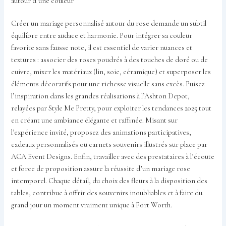
autour d’une couleur
Créer un mariage personnalisé autour du rose demande un subtil
équilibre entre audace et harmonie. Pour intégrer sa couleur
favorite sans fausse note, il est essentiel de varier nuances et
textures : associer des roses poudrés à des touches de doré ou de
cuivre, mixer les matériaux (lin, soie, céramique) et superposer les
éléments décoratifs pour une richesse visuelle sans excès. Puisez
l’inspiration dans les grandes réalisations à l’Ashton Depot,
relayées par Style Me Pretty, pour exploiter les tendances 2025 tout
en créant une ambiance élégante et raffinée. Misant sur
l’expérience invité, proposez des animations participatives,
cadeaux personnalisés ou carnets souvenirs illustrés sur place par
ACA Event Designs. Enfin, travailler avec des prestataires à l’écoute
et force de proposition assure la réussite d’un mariage rose
intemporel. Chaque détail, du choix des fleurs à la disposition des
tables, contribue à offrir des souvenirs inoubliables et à faire du
grand jour un moment vraiment unique à Fort Worth.