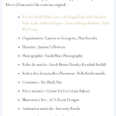
Merci à l’auteur(e) du contenu original :
For the Bride Who Loves All Things Pink and Timeless
Style at the Ashton Depot – Lauren Megerdichian – Style
Me Pretty
Organisation : Lauren et Georgette, Plan Revelry
Fleuriste : Justine’s Flowers
Photographie : Sarah Blaze Photography
Robe de mariée : Sareh Nouir (Stanley Korshak Bridal)
Robes des demoiselles d’honneur : Bella Bridesmaids
Costumes : The Black Tux
Pièce montée : Crème De La Crème Bakery
Illustratrice live : ACA Event Designs
Animation musicale : Intensity Bands