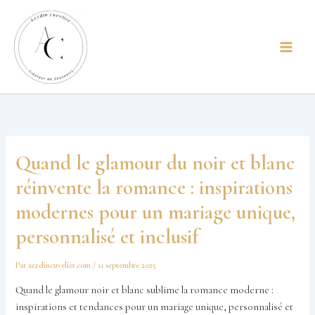
Aller
principal
au
contenu
Quand le glamour du noir et blanc
réinvente la romance : inspirations
modernes pour un mariage unique,
personnalisé et inclusif
Par
azzdincuvelier.com
/
11 septembre 2025
Quand le glamour noir et blanc sublime la romance moderne :
inspirations et tendances pour un mariage unique, personnalisé et