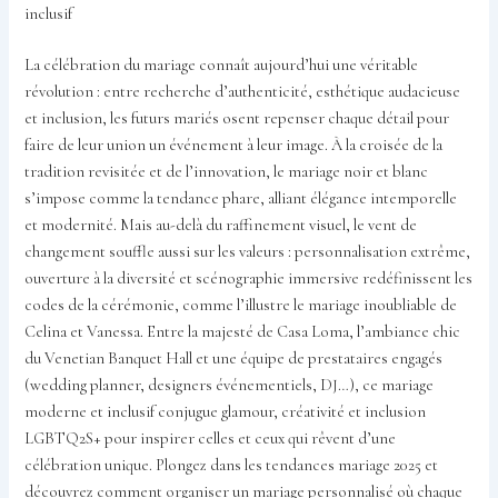
inclusif
La célébration du mariage connaît aujourd’hui une véritable
révolution : entre recherche d’authenticité, esthétique audacieuse
et inclusion, les futurs mariés osent repenser chaque détail pour
faire de leur union un événement à leur image. À la croisée de la
tradition revisitée et de l’innovation, le mariage noir et blanc
s’impose comme la tendance phare, alliant élégance intemporelle
et modernité. Mais au-delà du raffinement visuel, le vent de
changement souffle aussi sur les valeurs : personnalisation extrême,
ouverture à la diversité et scénographie immersive redéfinissent les
codes de la cérémonie, comme l’illustre le mariage inoubliable de
Celina et Vanessa. Entre la majesté de Casa Loma, l’ambiance chic
du Venetian Banquet Hall et une équipe de prestataires engagés
(wedding planner, designers événementiels, DJ…), ce mariage
moderne et inclusif conjugue glamour, créativité et inclusion
LGBTQ2S+ pour inspirer celles et ceux qui rêvent d’une
célébration unique. Plongez dans les tendances mariage 2025 et
découvrez comment organiser un mariage personnalisé où chaque