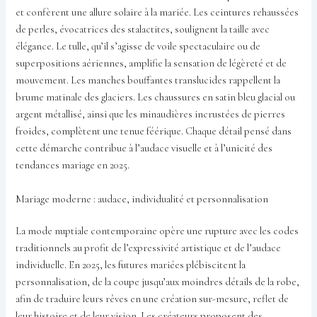
et confèrent une allure solaire à la mariée. Les ceintures rehaussées
de perles, évocatrices des stalactites, soulignent la taille avec
élégance. Le tulle, qu’il s’agisse de voile spectaculaire ou de
superpositions aériennes, amplifie la sensation de légèreté et de
mouvement. Les manches bouffantes translucides rappellent la
brume matinale des glaciers. Les chaussures en satin bleu glacial ou
argent métallisé, ainsi que les minaudières incrustées de pierres
froides, complètent une tenue féérique. Chaque détail pensé dans
cette démarche contribue à l’audace visuelle et à l’unicité des
tendances mariage en 2025.
Mariage moderne : audace, individualité et personnalisation
La mode nuptiale contemporaine opère une rupture avec les codes
traditionnels au profit de l’expressivité artistique et de l’audace
individuelle. En 2025, les futures mariées plébiscitent la
personnalisation, de la coupe jusqu’aux moindres détails de la robe,
afin de traduire leurs rêves en une création sur-mesure, reflet de
leur histoire et de leur vision. Les créateurs proposent des