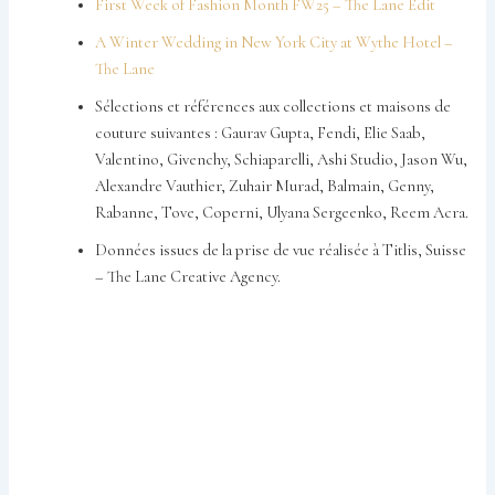
First Week of Fashion Month FW25 – The Lane Edit
A Winter Wedding in New York City at Wythe Hotel –
The Lane
Sélections et références aux collections et maisons de
couture suivantes : Gaurav Gupta, Fendi, Elie Saab,
Valentino, Givenchy, Schiaparelli, Ashi Studio, Jason Wu,
Alexandre Vauthier, Zuhair Murad, Balmain, Genny,
Rabanne, Tove, Coperni, Ulyana Sergeenko, Reem Acra.
Données issues de la prise de vue réalisée à Titlis, Suisse
– The Lane Creative Agency.