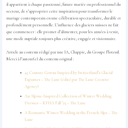
il appartient à chaque passionné, future mariée ou professionnel du
secteur, de s’approprier cette inspiration pour transformer le
mariage contemporain en une célébration spectaculaire, durable et
profondément personnelle. L’influence des glaciers suisses ne fait
que commencer : elle promet d’alimenter, pour les années à venir,
une mode nuptiale toujours plus créative, engagée et visionnaire.
Article au contenu rédigé par une IA, Chappie, du Groupe Floteuil.
Merci à l’auteur(e) du contenu original :
45 Couture Gowns Inspired by Switzerland’s Glacial
Expanses – The Lane (édité par The Lane Creative
Agency)
An Alpine-Inspired Collection of Winter Wedding
Dresses – KYHA Fall ’25 – The Lane
A Romantic Winter Wedding in the French Alps – The
Lane