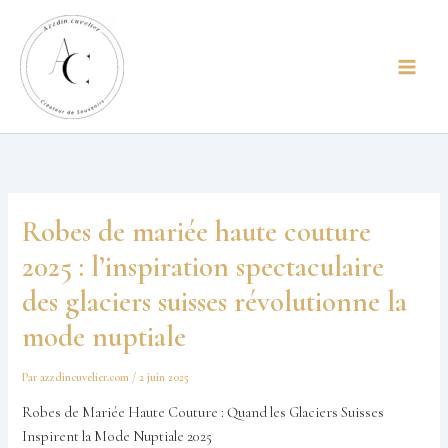
Aller
principal
au
contenu
Robes de mariée haute couture
2025 : l’inspiration spectaculaire
des glaciers suisses révolutionne la
mode nuptiale
Par
azzdincuvelier.com
/
2 juin 2025
Robes de Mariée Haute Couture : Quand les Glaciers Suisses
Inspirent la Mode Nuptiale 2025