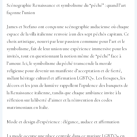
Scénographie Renaissance et symbolisme du “péché” : quand l’art
façonne l’union
James et Stefano ont conçu une scénographie audacieuse où chaque
espace de la villa italienne renvoie à un des sept péchés capitaux. Ce
choix artistique, nourri par leur passion commune pour l’art et le
symbolisme, fait de leur union une expérience immersive pour les
invités, tout en questionnant la notion même de “péché” face à
l’amour. Ici, le symbolisme du péché transcende la morale
religieuse pour devenir un manifeste d’acceptation et de fierté,
mêlant héritage culturel et affirmation LGBTQ+. Les fresques, les
décors et les jeux de lumière rappellent l’opulence des banquets de
la Renaissance italienne, tandis que chaque ambiance invite à la
réflexion sur la liberté d’aimer et la réinvention des codes
matrimoniaux en Italie.
Mode et design d’expérience : élégance, audace et affirmation
La mode occupe une place centrale dans ce mariage LGBTQ+ en