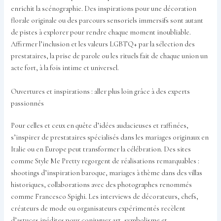
enrichit la scénographie. Des inspirations pour une décoration
florale originale ou des parcours sensoriels immersifs sont autant
de pistes à explorer pour rendre chaque moment inoubliable.
Affirmer l’inclusion et les valeurs LGBTQ+ par la sélection des
prestataires, la prise de parole ou les rituels fait de chaque union un
acte fort, à la fois intime et universel.
Ouvertures et inspirations : aller plus loin grâce à des experts
passionnés
Pour celles et ceux en quête d’idées audacieuses et raffinées,
s’inspirer de prestataires spécialisés dans les mariages originaux en
Italie ou en Europe peut transformer la célébration. Des sites
comme Style Me Pretty regorgent de réalisations remarquables :
shootings d’inspiration baroque, mariages à thème dans des villas
historiques, collaborations avec des photographes renommés
comme Francesco Spighi. Les interviews de décorateurs, chefs,
créateurs de mode ou organisateurs expérimentés recèlent
d’astuces inédites pour conjuguer art, symbolisme et